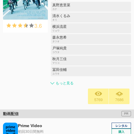
真野恵里菜
カナ
清水くるみ
キリ
3.6
横浜流星
リョウ
森永悠希
タツオ
戸塚純貴
コウタ
秋月三佳
マリコ
冨田佳輔
ユウキ
もっと見る
5769
7686
動画配信
PR
Prime Video
レンタル
初回30日間無料
購入