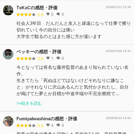
TxKxCの感想・評価
2026/07/21 23:36
0
0
3.9
社会人3年目 だんだんと友人と疎遠になって仕事で擦り
切れていく今の自分には痛い
大学生で観るのとはまた感じ方が違います
ベッキーの感想・評価
2026/07/06 14:31
1
0
3.6
今となっては有名な藤井監督のあまり知られていない名
作。
生きてたら「死ぬほどではないけどそれなりに嫌なこ
と」がそれなりに沢山あるんだと気付かされたし、自分
が掲げてた夢とか目標が中途半端や不完全燃焼で…
>>続きを読む
FumiyaIwashinaの感想・評価
2026/06/14 14:50
4
0
3.4