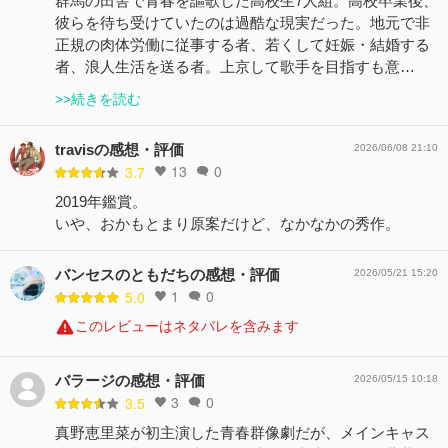
群馬の田舎で青春を謳歌した高校生7人組。高校卒業後、
彼らを待ち受けていたのは過酷な現実だった。地元で非
正規の肉体労働に従事する者、若くして妊娠・結婚する
者、浪人生活を送る者。上京して歌手を目指すも意…
>>続きを読む
travisの感想・評価
2026/06/08 21:10
13
0
3.7
2019年鑑賞。
いや、おかもとまり原案だけど、なかなかの秀作。
バンセスのともだちの感想・評価
2026/05/21 15:20
1
0
5.0
このレビューはネタバレを含みます
バラージの感想・評価
2026/05/15 10:18
3
0
3.5
真野恵里菜が初主演した青春群像劇だが、メインキャス