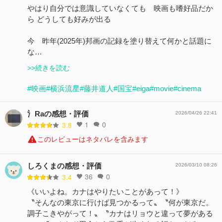
やはり自分では意識していなくても 映画も嗜好品だか
ら どうしても好みが出る
今 昨年(2025年)邦画の記録を塗り替えて何かと話題に
な…
>>続きを読む
#映画
#横浜流星
#藤井道人
#国宝
#eiga
#movie
#cinema
氵Raの感想・評価
2026/04/26 22:41
1
0
3.8
このレビューはネタバレを含みます
しろくまの感想・評価
2026/03/10 08:26
36
0
3.4
《いいよね。カナはやりたいことがあって！》
〝そんなの東京に行けば見つかるって〟〝何が東京だ。
調子こきやがって！〟〝カナはリョウと違って夢がある