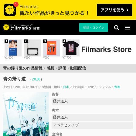
登録・ログイン
映画
1
2
3
4
¥1,650
¥990
¥990
¥7,700
青の帰り道の作品情報・感想・評価・動画配信
青の帰り道
（
2018
）
上映日：2018年12月07日
製作国・地域：
日本
上映時間：120分
ジャンル：
青春
監督
藤井道人
脚本
藤井道人
アベラヒデノブ
出演者