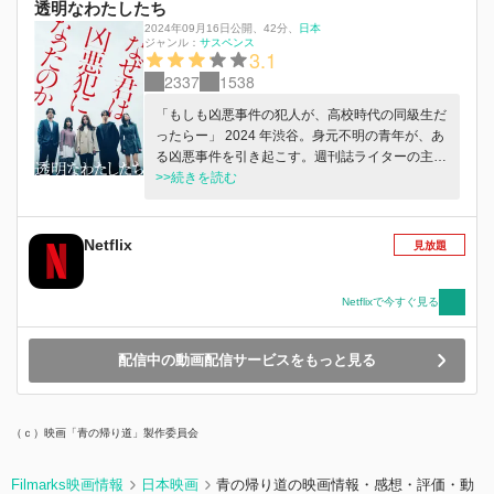
透明なわたしたち
2024年09月16日公開
、
42分
、
日本
ジャンル：
サスペンス
3.1
2337
1538
「もしも凶悪事件の犯人が、高校時代の同級生だ
ったらー」 2024 年渋谷。身元不明の⻘年が、あ
る凶悪事件を引き起こす。週刊誌ライターの主人
公・碧（あおい）は、事件の犯人が高校の同級生
>>続きを読む
ではないかと気付き、疎遠になっていたかつての
仲間たちと再会。誰が、なぜ、事件を起こしたの
か。高校時代を回想しながら、真相を追いかけて
Netflix
見放題
いく。その中で鮮明な記憶として甦るのは、文化
祭の日に起きたある事件。 過去と現在、それぞ
れの事件が繋がり“真実”が紐解かれる、群像サス
Netflixで今すぐ見る
ペンス。
配信中の動画配信サービスをもっと見る
（ｃ）映画「青の帰り道」製作委員会
Filmarks映画情報
日本映画
青の帰り道の映画情報・感想・評価・動