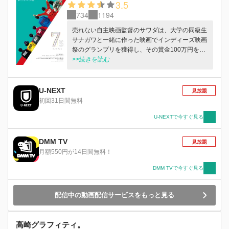
3.5
734
1194
売れない自主映画監督のサワダは、大学の同級生
サナガワと一緒に作った映画でインディーズ映画
祭のグランプリを獲得し、その賞金100万円をも
とに更に大きな映画を作ろうと意気込む。アルバ
>>続きを読む
イト先の居酒屋で出会った小劇団のメンバーたち
と意気投合し、自分の映画に出演してもらうこと
に。劇団のメンバーには、売れっ子お笑い芸人や
U-NEXT
見放題
人気モデルなど、サワダにとってもまたとないチ
初回31日間無料
ャンスで、書き上げた脚本は『7s』という7人の
天才詐欺集団の映画だった。いよいよ映画がクラ
U-NEXTで今すぐ見る
ンクイン。序盤の撮影は順調そのものだったが、
徐々にその空気に暗雲が立ち込め映画『7ｓ』は
DMM TV
見放題
未完のまま撮影がストップしてしまう…。
月額550円が14日間無料！
DMM TVで今すぐ見る
配信中の動画配信サービスをもっと見る
高崎グラフィティ。