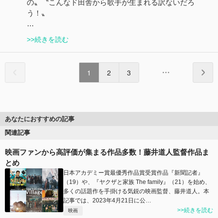
の〟〝こんなド田舎から歌手が生まれる訳ないだろ
う！〟
…
>>続きを読む
1
2
3
あなたにおすすめの記事
関連記事
映画ファンから高評価が集まる作品多数！藤井道人監督作品ま
とめ
日本アカデミー賞最優秀作品賞受賞作品『新聞記者』
（19）や、『ヤクザと家族 The family』（21）を始め、
多くの話題作を手掛ける気鋭の映画監督、藤井道人。本
記事では、2023年4月21日に公…
>>続きを読む
映画