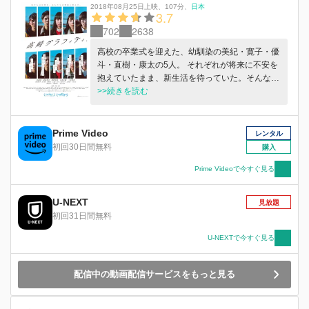
2018年08月25日上映
、
107分
、
日本
3.7
702
2638
高校の卒業式を迎えた、幼馴染の美紀・寛子・優
斗・直樹・康太の5人。 それぞれが将来に不安を
抱えていたまま、新生活を待っていた。そんな
中、美紀の父親が彼女の入学金をもったまま失踪
>>続きを読む
する。美紀の父親を探す5人だが、同時に寛子は
同棲 を始める彼氏に浮気疑惑、優斗は先輩に保
険金詐欺を強要される等、それぞれがトラブルに
Prime Video
レンタル
襲われ、皆地元の 閉塞感が嫌になり始める。道
初回30日間無料
購入
中の出会いや事件、そして父親の真意を前にし
て、5人は自分について初めて考える。 そうし
Prime Videoで今すぐ見る
て、5人はそれぞれの道へ自ら歩き出す。
U-NEXT
見放題
初回31日間無料
U-NEXTで今すぐ見る
配信中の動画配信サービスをもっと見る