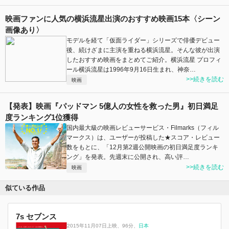
映画ファンに人気の横浜流星出演のおすすめ映画15本〈シーン
画像あり〉
モデルを経て「仮面ライダー」シリーズで俳優デビュー
後、続けざまに主演を重ねる横浜流星。そんな彼が出演
したおすすめ映画をまとめてご紹介。横浜流星 プロフィ
ール横浜流星は1996年9月16日生まれ、神奈…
>>続きを読む
映画
【発表】映画『パッドマン 5億人の女性を救った男』初日満足
度ランキング1位獲得
国内最大級の映画レビューサービス・Filmarks（フィル
マークス）は、ユーザーが投稿した★スコア・レビュー
数をもとに、「12月第2週公開映画の初日満足度ランキ
ング」を発表。先週末に公開され、高い評…
>>続きを読む
映画
似ている作品
7s セブンス
2015年11月07日上映
、
96分
、
日本