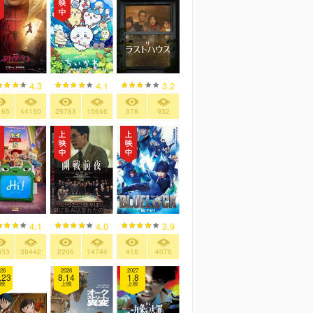
4.3
4.1
3.2
165
44150
25783
15646
378
932
UDF「藤子・F・不二雄作
UDF「藤子・F・不二雄作
UDF「藤子
品」シリーズ12 ジャイアン
品」シリーズ4 ジャイ子 (新
品」シリーズ
リサイタル
¥1,650
価格版)
¥2,200
版)
¥1,320
4.1
4.0
3.9
853
38442
2266
14746
418
4076
26
2026
2027
.23
8.14
1.8
映
上映
上映