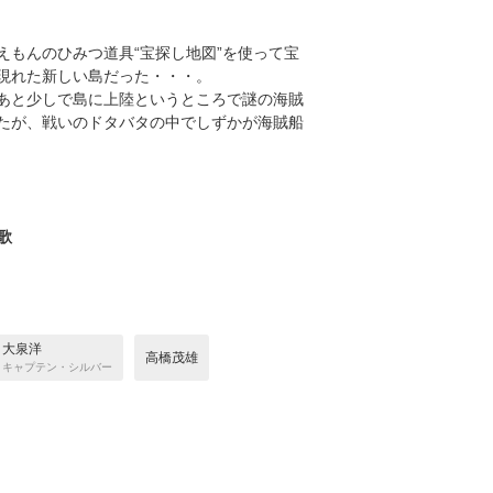
もんのひみつ道具“宝探し地図”を使って宝
現れた新しい島だった・・・。
あと少しで島に上陸というところで謎の海賊
たが、戦いのドタバタの中でしずかが海賊船
歌
大泉洋
高橋茂雄
キャプテン・シルバー