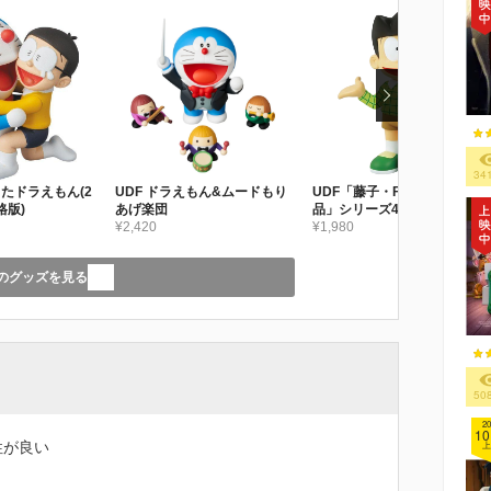
34
きたドラえもん(2
UDF ドラえもん&ムードもり
UDF「藤子・F・不二雄作
格版)
あげ楽団
品」シリーズ4 スネ夫(新価格
¥2,420
版)
¥1,980
のグッズを見る
50
20
10
性が良い
上