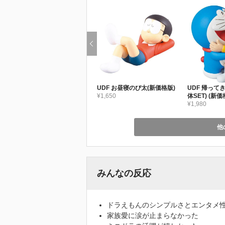
UDF お昼寝のび太(新価格版)
UDF 帰って
¥1,650
体SET) (新価
¥1,980
他
みんなの反応
ドラえもんのシンプルさとエンタメ
家族愛に涙が止まらなかった