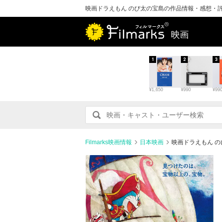
映画ドラえもん のび太の宝島の作品情報・感想・
映画
1
2
3
¥1,650
¥990
¥99
Filmarks映画情報
日本映画
映画ドラえもん 