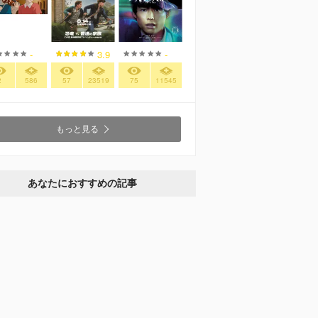
-
3.9
-
2
586
57
23519
75
11545
もっと見る
あなたにおすすめの記事