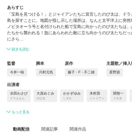
あらすじ
「宝島を見つける！」とジャイアンたちに宣言したのび太は、ドラえ
島を探すことに。地図が指し示した場所は、なんと太平洋上に突然
ノビタオーラ号と名付けられた船で宝島に向かったのび太たちは、
たちから襲われる！急にあらわれた敵に立ち向かうのび太たちだっ
にさら…
続きを読む
監督
脚本
原作
主題歌／挿入
今井一暁
川村元気
藤子・F・不二雄
星野源
出演者
水田わさび
大原めぐみ
かかずゆみ
木村昴
関智一
ドラえもん
のび太
しずか
ジャイアン
スネ夫
もっと見る
動画配信
関連記事
関連作品