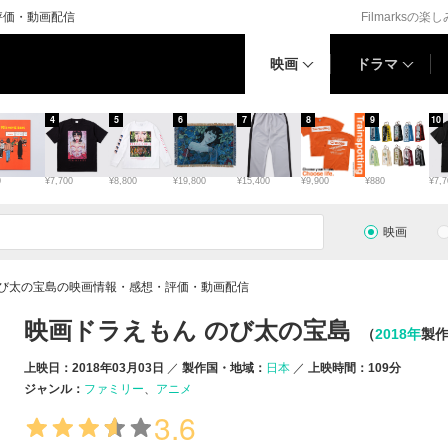
評価・動画配信
Filmarksの楽
映画
ドラマ
4
5
6
7
8
9
10
0
¥7,700
¥8,800
¥19,800
¥15,400
¥9,900
¥880
¥7,7
映画
のび太の宝島の映画情報・感想・評価・動画配信
映画ドラえもん のび太の宝島
（
2018年
製
上映日：2018年03月03日
製作国・地域：
日本
上映時間：109分
ジャンル：
ファミリー
アニメ
3.6