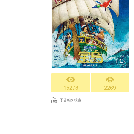
15278
2269
予告編を検索