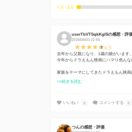
1.0 - 2.0
userTbVTSqkKgISの感想・評
2026/08/03 22:56
4.5
去年から父親になり、1歳の娘がいます
今年からドラえもん映画にハマり色んな
家族をテーマにしてきたドラえもん映画
>>続きを読む
0
0
いいね！
コメントする
つんの感想・評価