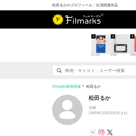
松田るかのプロフィール・出演関連作品
1
2
3
¥1,650
¥990
¥99
Filmarks映画情報
松田るか
松田るか
沖縄
1995年10月30日生まれ