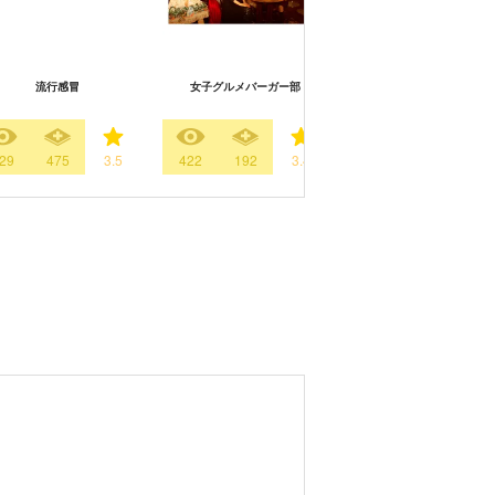
流行感冒
女子グルメバーガー部
フォローされたら終わり
29
475
3.5
422
192
3.4
358
198
3.