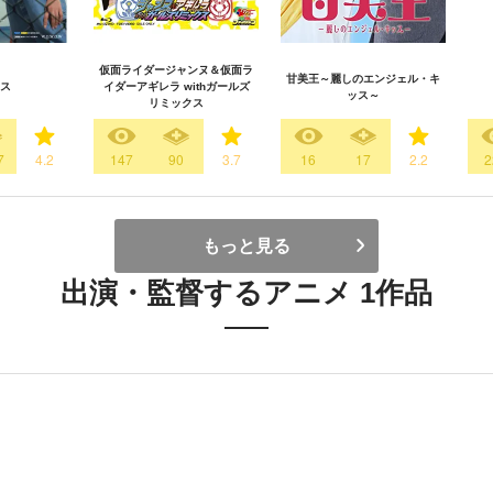
仮面ライダージャンヌ＆仮面ラ
甘美王～麗しのエンジェル・キ
ス
イダーアギレラ withガールズ
ッス～
リミックス
7
4.2
147
90
3.7
16
17
2.2
2
もっと見る
出演・監督するアニメ 1作品