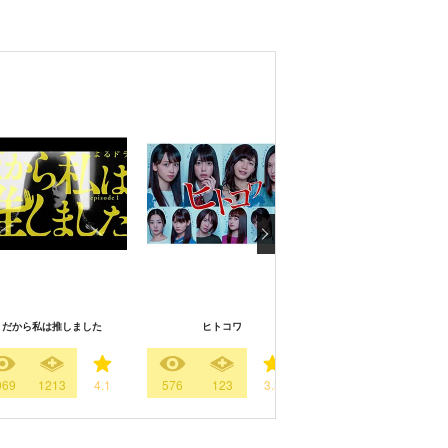
だから私は推しました
ヒトコワ
流行感冒
069
1213
4.1
576
123
3.3
229
475
3.