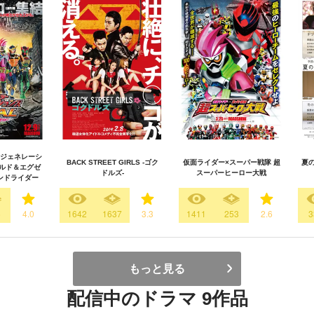
ジェネレーシ
BACK STREET GIRLS -ゴク
仮面ライダー×スーパー戦隊 超
夏
 ビルド＆エグゼ
ドルズ-
スーパーヒーロー大戦
ェンドライダー
6
4.0
1642
1637
3.3
1411
253
2.6
3
もっと見る
配信中のドラマ 9作品