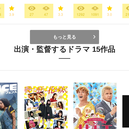
3
3.9
27
47
3.3
1292
1091
3.0
2
もっと見る
出演・監督するドラマ 15作品