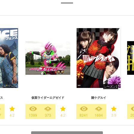
シーズン1
ス
仮面ライダーエグゼイド
賭ケグルイ
7
4.2
1399
373
4.2
8241
1694
3.9
2