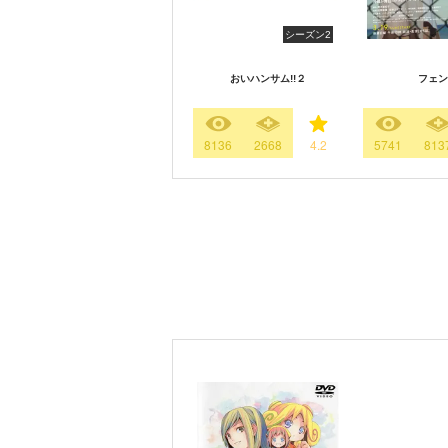
シーズン2
おいハンサム!!２
フェン
8136
2668
4.2
5741
813