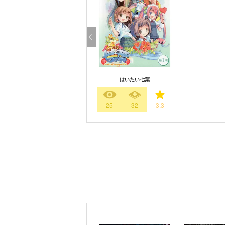
はいたい七葉
25
32
3.3