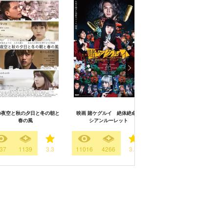
の夜空と秋の夕日と冬の朝と
映画 賭ケグルイ 絶体絶命ロ
映画 としまえん
春の風
シアンルーレット
37
1139
3.3
11016
4266
3.3
4405
920
2.