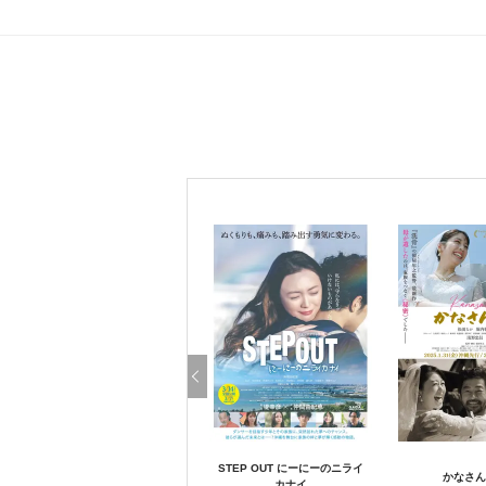
STEP OUT にーにーのニライ
かなさん
カナイ