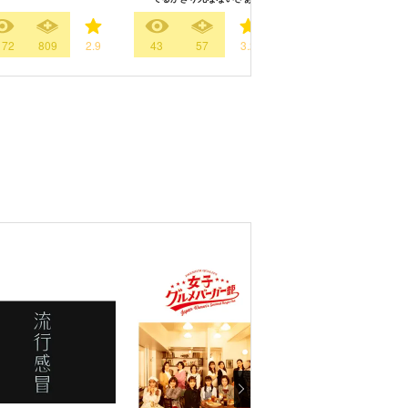
172
809
2.9
43
57
3.2
285
427
3.