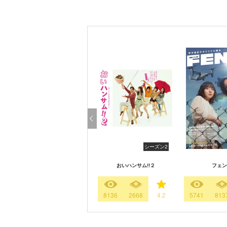
シーズン2
おいハンサム!!２
フェン
8136
2668
4.2
5741
813