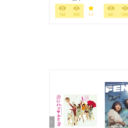
163
550
3.2
561
125