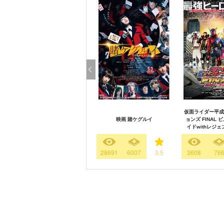
仮面ライダー平成
映画 賭ケグルイ
ョンズ FINAL
イドwithレジ
28691
6007
3.5
3608
76