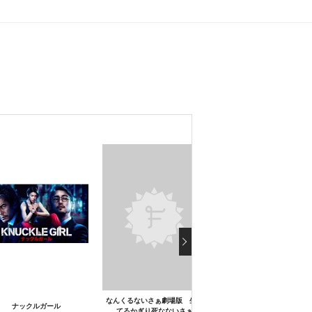
なんくるないさぁ劇場版 生き
ナックルガール
あしやのきゅうしょく
てるかぎり死なないさぁ