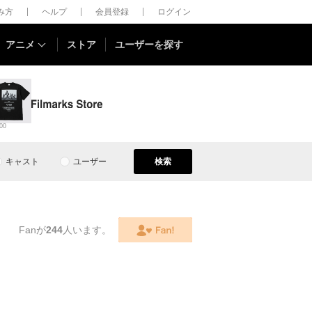
しみ方
ヘルプ
会員登録
ログイン
アニメ
ストア
ユーザーを探す
00
キャスト
ユーザー
検索
Fanが
244
人います。