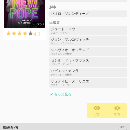
脚本
パオロ・ソレンティーノ
出演者
シーズン2
ジュード・ロウ
4.1
レニー・ベラルド
ジョン・マルコヴィッチ
ジョン・ブラノックス
シルヴィオ・オルランド
ヴォイエッロ枢機卿
セシル・ドゥ・フランス
ソフィア・デュボワ
ハビエル・カマラ
グティエレス枢機卿
リュディビーヌ・サニエ
エスター・オーブリー
もっと見る
72
379
動画配信
PR