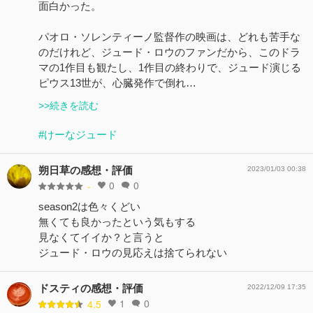
面白かった。
パオロ・ソレンティーノ監督作の映画は、どれも苦手な
のだけれど、ジュード・ロウのファンだから、このドラ
マの1作目も観たし、1作目の終わりで、ジュード演じる
ピウス13世が、心臓発作で倒れ…
>>続きを読む
#けーなジュード
朔日草の感想・評価
2023/01/03 00:38
0
0
-
season2は色々くどい
無くても良かったという気もする
見なくてイイか？と言うと
ジュード・ロウの見応えは捨てられない
ドスティの感想・評価
2022/12/09 17:35
1
0
4.5