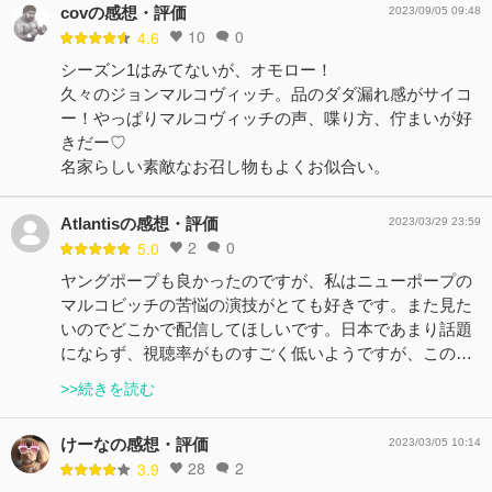
covの感想・評価
2023/09/05 09:48
10
0
4.6
シーズン1はみてないが、オモロー！
久々のジョンマルコヴィッチ。品のダダ漏れ感がサイコ
ー！やっぱりマルコヴィッチの声、喋り方、佇まいが好
きだー♡
名家らしい素敵なお召し物もよくお似合い。
Atlantisの感想・評価
2023/03/29 23:59
2
0
5.0
ヤングポープも良かったのですが、私はニューポープの
マルコビッチの苦悩の演技がとても好きです。また見た
いのでどこかで配信してほしいです。日本であまり話題
にならず、視聴率がものすごく低いようですが、この…
>>続きを読む
けーなの感想・評価
2023/03/05 10:14
28
2
3.9