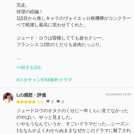
完走。
待望の続編！
1話目から推しキャラのヴォイエッロ枢機卿がコンクラー
ベで暗躍し最高に笑わせてくれた。
ジュード・ロウは昏睡してても超セクシー。
フランシスコ2世のくだりも皮肉たっぷり。
…
>>続きを読む
#スタチャンEX
#海外ドラマ
Lの感想・評価
2022/08/05 16:05
3
2
5.0
ジュードロウのオタクのくせに一年くらい見てなかった
のやばい、やっと見ました。
いやもうなんていうか、すごいドラマだった....シーズン
1もなんかよくわからぬままなぜかこのドラマに魅了され