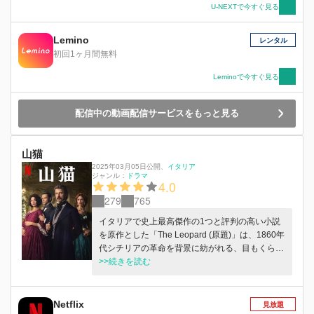
U-NEXTで今すぐ見る
Lemino
レンタル
初回1ヶ月間無料
Leminoで今すぐ見る
配信中の動画配信サービスをもっと見る
山猫
2025年03月05日公開
、
イタリア
ジャンル：
ドラマ
4.0
279
765
イタリアで史上最高傑作の1つと評判の高い小説
を原作とした「The Leopard (原題)」は、1860年
代シチリアの革命を背景に紡がれる、目もくらむ
ほど審美的な叙事詩です。 物語の中心となるの
>>続きを読む
は、美と貴族の特権に恵まれて生きるサリーナ公
爵、ドン・ファブリツィオ・コルベラ。しかし、
イタリアが統一への道をたどり、古い貴族階級の
Netflix
見放題