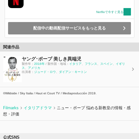
秩序が崩壊の危機に瀕する中、彼は一族の未来が
脅かされていることを悟ります。新たな忠誠を誓
わなければなりませんが、彼の信念が試されま
Netflixで今すぐ見る
す。 やがて、ドン・ファブリツィオは悩ましい
決断を迫られます。裕福な家の美しい娘アンジェ
配信中の動画配信サービスをもっと見る
リカと甥のタンクレディを結婚させれば一族の遺
産を守ることができるものの、それは自身の愛娘
コンチェッタの心を打ち砕くことになってしまう
関連作品
のです。 本シリーズは、権力、愛、前進がもた
らす代償、といった普遍的なテーマを、現代の視
ヤング･ポープ 美しき異端児
点から探求します。Netflixで2025年3月5日配信
製作年：
2016年
/ 製作国・地域：
イタリア
、
フランス
、
スペイン
、
イギリ
開始
ス
、
アメリカ
出演者：
ジュード・ロウ
、
ダイアン・キートン
©Wildside / Sky Italia / Haut et Court TV / Mediaproducción 2019.
Filmarks
イタリアドラマ
ニュー・ポープ 悩める新教皇の情報・感
想・評価
公式SNS