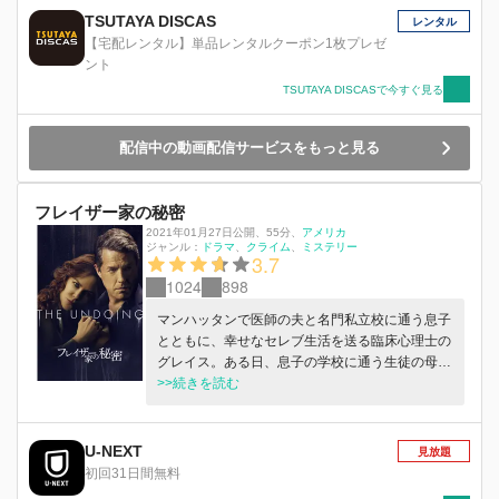
TSUTAYA DISCAS
レンタル
【宅配レンタル】単品レンタルクーポン1枚プレゼ
ント
TSUTAYA DISCASで今すぐ見る
配信中の動画配信サービスをもっと見る
フレイザー家の秘密
2021年01月27日公開
、
55分
、
アメリカ
ジャンル：
ドラマ
クライム
ミステリー
3.7
1024
898
マンハッタンで医師の夫と名門私立校に通う息子
とともに、幸せなセレブ生活を送る臨床心理士の
グレイス。ある日、息子の学校に通う生徒の母親
が殺害される痛ましい事件が起き、時を同じくし
>>続きを読む
て夫が姿を消す。それから夫にまつわる彼女の知
らなかった事実が次々と明らかになり、事件はニ
ューヨーク中が注目する裁判へと発展。完璧だっ
U-NEXT
見放題
た彼女の人生が音を立てて崩壊していく…。
初回31日間無料