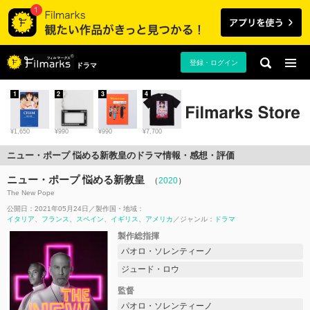
登録・ログイン
ドラマ
1
2
3
4
¥1,650
¥990
¥990
¥7,700
ニュー・ポープ 悩める新教皇のドラマ情報・感想・評価
ニュー・ポープ 悩める新教皇
（
2020
）
The New Pope
公開日：2021年05月24日
製作国・地域：
イタリア
フランス
スペイン
イギリス
アメリカ
ジャンル：
ドラマ
製作総指揮
パオロ・ソレンティーノ
ジュード・ロウ
監督
パオロ・ソレンティーノ