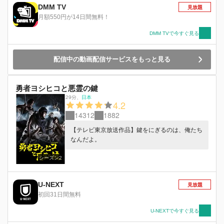
DMM TV
見放題
月額550円が14日間無料！
DMM TVで今すぐ見る
配信中の動画配信サービスをもっと見る
勇者ヨシヒコと悪霊の鍵
29分
、
日本
4.2
14312
1882
【テレビ東京放送作品】鍵をにぎるのは、俺たち
なんだよ。
シーズン2
U-NEXT
見放題
初回31日間無料
U-NEXTで今すぐ見る