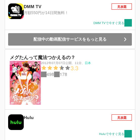
DMM TV
見放題
月額550円が14日間無料！
DMM TVで今すぐ見る
配信中の動画配信サービスをもっと見る
メグたんって魔法つかえるの？
2012年07月07日公開
、
11分
、
日本
3.3
498
178
Hulu
見放題
Huluで今すぐ見る