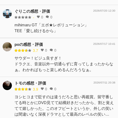
ぐりこの感想・評価
2026/07/20 12:30
0
0
-
mihimaru GT「エボ★レボリューション」
TEE「愛し続けるから」
poの感想・評価
2026/07/17 10:41
0
0
3.7
サウダー！ビジュ良すぎ！
ドラクエ、音楽以外一切通らずに育ってしまったからな
ぁ。わかればもっと楽しめるんだろうなぁ。
トモの感想・評価
2026/07/11 20:38
0
0
3.9
ヨシヒコまで貶すのは違うだろと思い再鑑賞。留守番し
てる時とかにDVD見てて結構好きだったから、割と覚え
てて嬉しかった。このオフビートというか、外しの笑い
は間違いなく深夜ドラマとして最高のレベルの笑い…