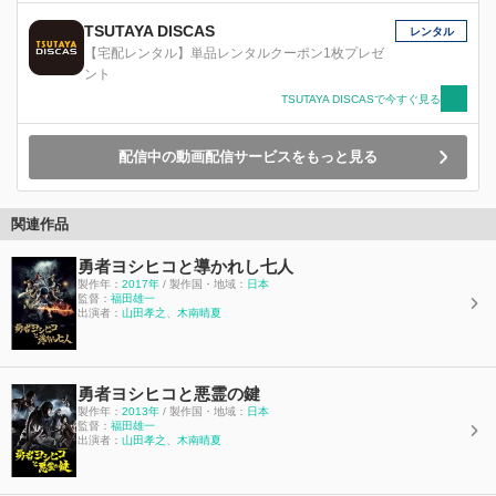
TSUTAYA DISCAS
レンタル
【宅配レンタル】単品レンタルクーポン1枚プレゼ
ント
TSUTAYA DISCASで今すぐ見る
配信中の動画配信サービスをもっと見る
関連作品
勇者ヨシヒコと導かれし七人
製作年：
2017年
/ 製作国・地域：
日本
監督：
福田雄一
出演者：
山田孝之
、
木南晴夏
勇者ヨシヒコと悪霊の鍵
製作年：
2013年
/ 製作国・地域：
日本
監督：
福田雄一
出演者：
山田孝之
、
木南晴夏