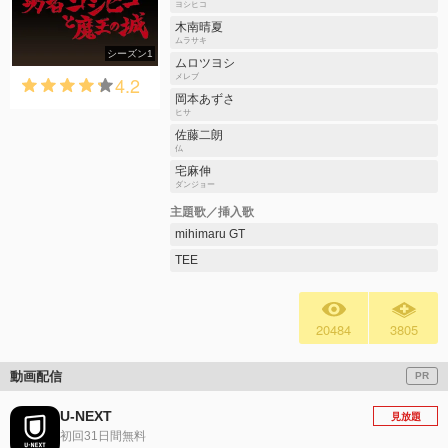
ヨシヒコ
木南晴夏
ムラサキ
シーズン1
ムロツヨシ
4.2
メレブ
岡本あずさ
ヒサ
佐藤二朗
仏
宅麻伸
ダンジョー
主題歌／挿入歌
mihimaru GT
TEE
20484
3805
動画配信
PR
U-NEXT
見放題
初回31日間無料