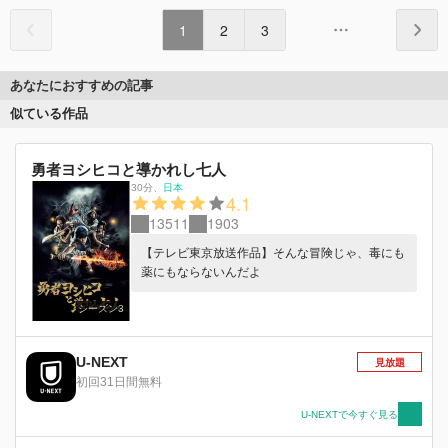
1
2
3
あなたにおすすめの記事
似ている作品
勇者ヨシヒコと導かれし七人
30分
、
日本
4.1
13511
1903
【テレビ東京放送作品】そんな冒険じゃ、毒にも
薬にもならないんだよ
シーズン3
U-NEXT
見放題
初回31日間無料
U-NEXTで今すぐ見る