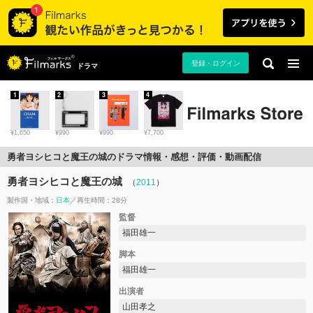
登録・ログイン
ドラマ
1
2
3
4
¥1,650
¥990
¥990
¥7,700
勇者ヨシヒコと魔王の城のドラマ情報・感想・評価・動画配信
勇者ヨシヒコと魔王の城
（
2011
）
製作国・地域：
日本
再生時間：28分
監督
福田雄一
脚本
福田雄一
出演者
山田孝之