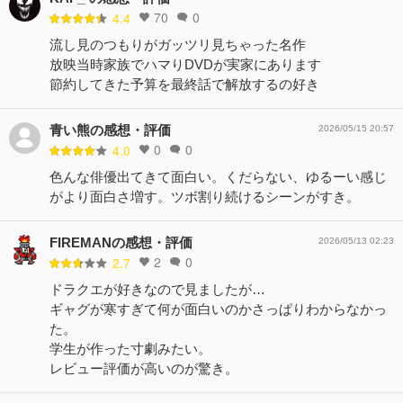
70
0
4.4
流し見のつもりがガッツリ見ちゃった名作
放映当時家族でハマりDVDが実家にあります
節約してきた予算を最終話で解放するの好き
青い熊の感想・評価
2026/05/15 20:57
0
0
4.0
色んな俳優出てきて面白い。くだらない、ゆるーい感じ
がより面白さ増す。ツボ割り続けるシーンがすき。
FIREMANの感想・評価
2026/05/13 02:23
2
0
2.7
ドラクエが好きなので見ましたが…
ギャグが寒すぎて何が面白いのかさっぱりわからなかっ
た。
学生が作った寸劇みたい。
レビュー評価が高いのが驚き。