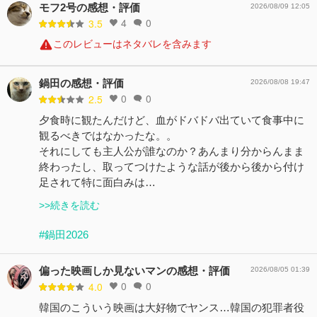
モフ2号の感想・評価
2026/08/09 12:05
4
0
3.5
このレビューはネタバレを含みます
鍋田の感想・評価
2026/08/08 19:47
0
0
2.5
夕食時に観たんだけど、血がドバドバ出ていて食事中に
観るべきではなかったな。。
それにしても主人公が誰なのか？あんまり分からんまま
終わったし、取ってつけたような話が後から後から付け
足されて特に面白みは…
>>続きを読む
#鍋田2026
偏った映画しか見ないマンの感想・評価
2026/08/05 01:39
0
0
4.0
韓国のこういう映画は大好物でヤンス…韓国の犯罪者役