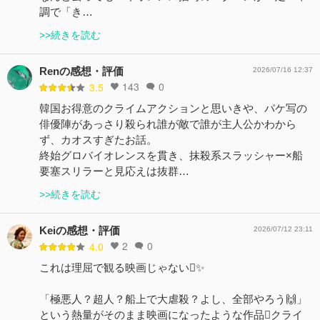
調で「き…
>>続きを読む
Renの感想・評価
2026/07/16 12:37
143
0
3.5
韓国お得意のクライムアクションと思いきや、パケ写の
俳優陣があっさり殺られ誰が敵で誰が主人公かわから
ず、カオスすぎたお話。
終始グロバイオレンスを貫き、抹殺系スラッシャー×船
要塞スリラーと見応えは抜群…
>>続きを読む
Keiの感想・評価
2026/07/12 23:11
2
0
4.0
これは理屈で観る映画じゃない🫩✨
「極悪人？超人？船上で大虐殺？よし、全部やろう🙌」
という熱量がそのまま映画になったような作品🫯クライ