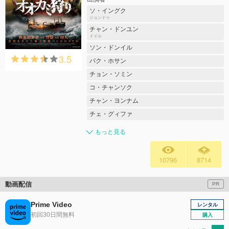
ソ・イングク
ジョンドゥ
チャン・ドンユン
ドイル
ソン・ドンイル
3.5
パク・ホサン
チョン・ソミン
コ・チャンソク
チャン・ヨンナム
チェ・グィファ
もっと見る
10796
8714
動画配信
PR
Prime Video
レンタル
初回30日間無料
購入