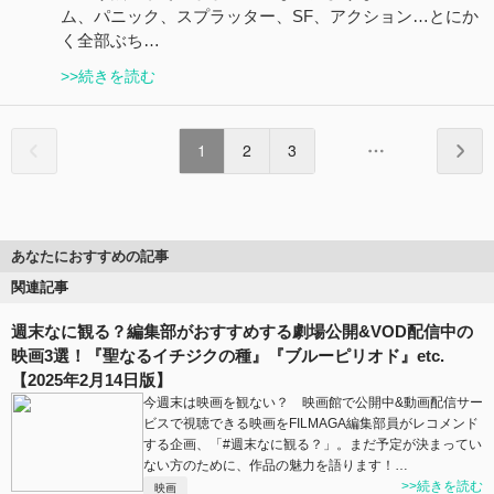
ム、パニック、スプラッター、SF、アクション…とにか
く全部ぶち…
>>続きを読む
1
2
3
あなたにおすすめの記事
関連記事
週末なに観る？編集部がおすすめする劇場公開&VOD配信中の
映画3選！『聖なるイチジクの種』『ブルーピリオド』etc.
【2025年2月14日版】
今週末は映画を観ない？ 映画館で公開中&動画配信サー
ビスで視聴できる映画をFILMAGA編集部員がレコメンド
する企画、「#週末なに観る？」。まだ予定が決まってい
ない方のために、作品の魅力を語ります！…
>>続きを読む
映画