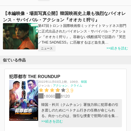
【本編映像・場面写真公開】韓国映画史上最も強烈なバイオレ
ンス・サバイバル・アクション『オオカミ狩り』
第47回トロント国際映画祭ミッドナイトマッドネス部門
に正式出品されたバイオレンス・サバイバル・アクショ
ン『オオカミ狩り』。容赦ない残酷描写で話題の『哭悲
／THE SADNESS』に匹敵するほど血生臭…
>>続きを読む
ニュース
似ている作品
犯罪都市 THE ROUNDUP
2022年11月03日上映
、
106分
、
韓国
ジャンル：
アクション
クライム
3.9
18060
8120
韓国・衿川（クムチョン）署強力班に犯罪者の引
き渡しのためにベトナム行きの任務が命じられ
る。向かったのは、強引な捜査で世間の目を集め
がちな型破り刑事マ・ソクト（マ・ドンソク）と
>>続きを読む
頼りない班長チョン・イルマン（チェ・グィフ