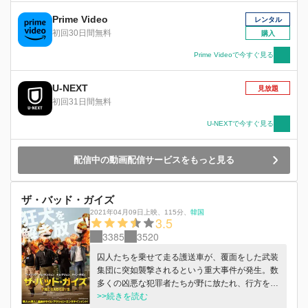
ァ）。そこで明らかになったのは、冷酷な凶悪犯
罪者カン・ヘサン（ソン・ソック）の存在とカン
Prime Video
レンタル
が起こした誘拐事件だった。マ・ソクトは持ち前
初回30日間無料
購入
の正義感から現地警察の制止を振り切って強引に
捜査を開始するが・・・
Prime Videoで今すぐ見る
U-NEXT
見放題
初回31日間無料
U-NEXTで今すぐ見る
配信中の動画配信サービスをもっと見る
ザ・バッド・ガイズ
2021年04月09日上映
、
115分
、
韓国
3.5
3385
3520
囚人たちを乗せて走る護送車が、覆面をした武装
集団に突如襲撃されるという重大事件が発生。数
多くの凶悪な犯罪者たちが野に放たれ、行方をく
らませてしまった。この史上最悪の事件を受け
>>続きを読む