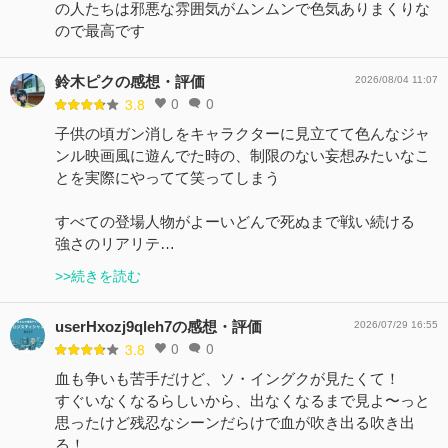
の人たちは邪悪な雰囲気がムンムンで色気ありまくりな
ので最高です
鈴木ピクの感想・評価
2026/08/04 11:07
0
0
3.8
子供の頃ガン消しをキャラクターに見立てて色んなジャ
ンル映画風に遊んでた時の、制限のない妄想みたいなこ
とを実際にやってて笑ってしまう
すべての登場人物がよーいどんで死ぬまで戦い続ける
強さのリアリテ…
>>続きを読む
userHxozj9qleh7の感想・評価
2026/07/29 16:55
0
0
3.8
血も争いも苦手だけど、ソ・イングクが見たくて！
すぐいなくなるらしいから、出なくなるまで見よ〜っと
思ったけど残忍なシーンだらけで血が吹き出る吹き出
る！