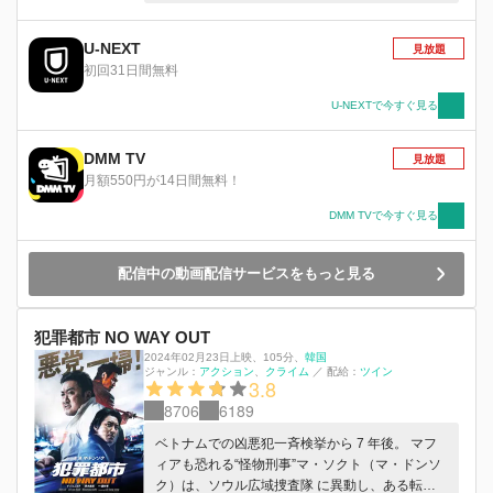
て、警察の上層部は逃亡した凶悪犯たちを再び捕
まえる為、元警察官のオ・グタクに指令を出し、
過去に重大な罪を犯して刑務所に収監されている
U-NEXT
見放題
服役囚たちを集めた極秘プロジェクト、“特殊犯
初回31日間無料
罪捜査課”を始動させる。オ・グタクは過去に一
緒に行動したことがあり、“伝説の拳”と呼ばれて
U-NEXTで今すぐ見る
恐れられているパク・ウンチョルを仲間に引き入
れ、どこか信用できないが頭は切れる天才詐欺師
DMM TV
見放題
のクァク・ノスン、犯人逮捕の際に過失致死に問
月額550円が14日間無料！
われた無鉄砲な元警察官のコ・ユソンをメンバー
に加えた最凶のチームを結成。減刑を条件とし
DMM TVで今すぐ見る
て、時に協力し合い、時に衝突しながらも凶悪犯
たちを追い詰める。しかし、今回の事件の背後に
配信中の動画配信サービスをもっと見る
は国家を揺るがす巨大な陰謀が見え隠れし、謎の
組織が暗躍していた。彼らを待ち受ける最大の
敵、そして、彼らに待ち受ける運命とは？
犯罪都市 NO WAY OUT
2024年02月23日上映
、
105分
、
韓国
ジャンル：
アクション
クライム
／
配給：
ツイン
3.8
8706
6189
ベトナムでの凶悪犯一斉検挙から 7 年後。 マフ
ィアも恐れる“怪物刑事”マ・ソクト（マ・ドンソ
ク）は、ソウル広域捜査隊 に異動し、ある転落