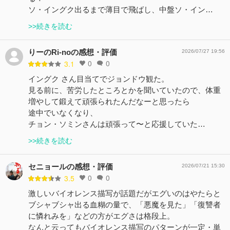
ソ・イングク出るまで薄目で飛ばし、中盤ソ・イン…
>>続きを読む
りーのRi-noの感想・評価
2026/07/27 19:56
0
0
3.1
イングク さん目当てでジョンドウ観た。
見る前に、苦労したところとかを聞いていたので、体重
増やして鍛えて頑張られたんだなーと思ったら
途中でいなくなり、
チョン・ソミンさんは頑張って〜と応援していた…
>>続きを読む
セニョールの感想・評価
2026/07/21 15:30
0
0
3.5
激しいバイオレンス描写が話題だがエグいのはやたらと
ブシャブシャ出る血糊の量で、「悪魔を見た」「復讐者
に憐れみを」などの方がエグさは格段上。
なんと云ってもバイオレンス描写のパターンが一定・単