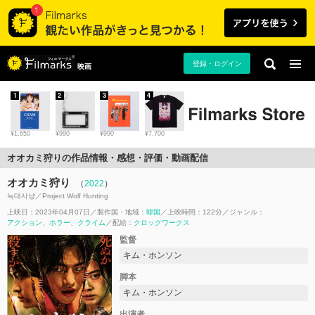
登録・ログイン
映画
1
2
3
4
¥1,650
¥990
¥990
¥7,700
オオカミ狩りの作品情報・感想・評価・動画配信
オオカミ狩り
（
2022
）
늑대사냥／Project Wolf Hunting
上映日：2023年04月07日
製作国・地域：
韓国
上映時間：122分
ジャンル：
アクション
ホラー
クライム
配給：
クロックワークス
監督
キム・ホンソン
脚本
キム・ホンソン
出演者