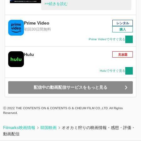
死事件を捜査していた。 捜査を進めるうち、事
>>続きを読む
件の背後に新種の合成麻薬と、日本のヤクザが関
わっているという情報を掴む。一方、麻薬を盗ん
だ組織員たちを処理するため、極悪非道な“ヤク
Prime Video
レンタル
ザの解決屋”リキ（青木崇高）が、一条親分（國
初回30日間無料
購入
村隼）の指示のもと密かにソウルへ送りこまれて
いた。 さらに消えた麻薬の奪取を目論む“汚 職刑
Prime Videoで今すぐ見る
事”チュ・ソンチョル（イ・ジュニョク）も加わ
り、事件は三つ巴の激戦に突入、2 人の最強の敵
Hulu
見放題
を前にマ・ソクト最大のピンチが訪れる—！
Huluで今すぐ見る
配信中の動画配信サービスをもっと見る
ⓒ 2022 THE CONTENTS ON & CONTENTS G & CHEUM FILM CO.,LTD. All Rights
Reserved.
Filmarks映画情報
韓国映画
オオカミ狩りの映画情報・感想・評価・
動画配信