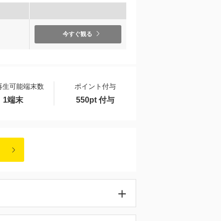
）
今すぐ観る
再生可能端末数
ポイント付与
1端末
550pt 付与