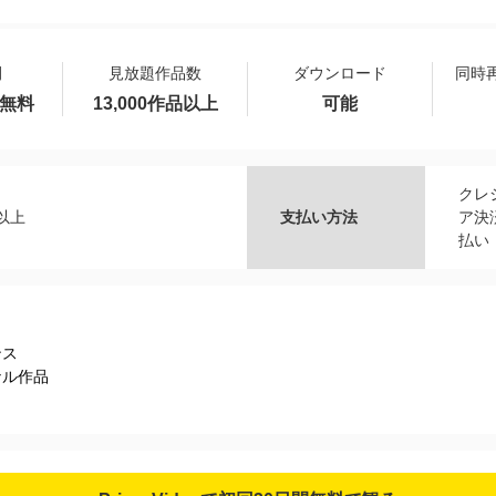
間
見放題作品数
ダウンロード
同時
間無料
13,000作品以上
可能
クレ
品以上
支払い方法
ア決済
払い
ンス
ナル作品