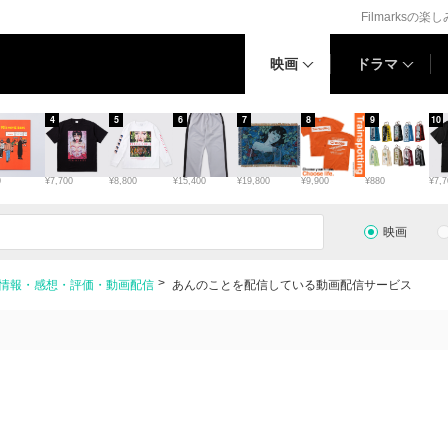
Filmarksの楽
映画
ドラマ
4
5
6
7
8
9
10
0
¥7,700
¥8,800
¥15,400
¥19,800
¥9,900
¥880
¥7,7
映画
情報・感想・評価・動画配信
あんのことを配信している動画配信サービス