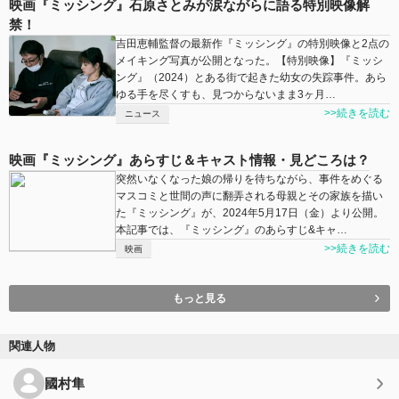
映画『ミッシング』石原さとみが涙ながらに語る特別映像解
禁！
吉田恵輔監督の最新作『ミッシング』の特別映像と2点の
メイキング写真が公開となった。【特別映像】『ミッシ
ング』（2024） とある街で起きた幼女の失踪事件。あら
ゆる手を尽くすも、見つからないまま3ヶ月…
>>続きを読む
ニュース
映画『ミッシング』あらすじ＆キャスト情報・見どころは？
突然いなくなった娘の帰りを待ちながら、事件をめぐる
マスコミと世間の声に翻弄される母親とその家族を描い
た『ミッシング』が、2024年5月17日（金）より公開。
本記事では、『ミッシング』のあらすじ&キャ…
>>続きを読む
映画
もっと見る
関連人物
國村隼