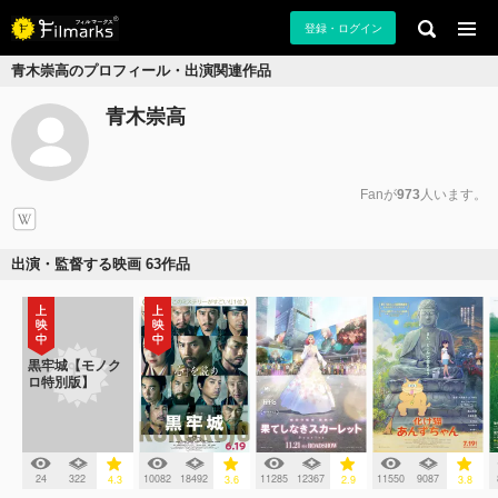
登録・ログイン
青木崇高のプロフィール・出演関連作品
青木崇高
Fanが
973
人います。
出演・監督する映画 63作品
黒牢城【モノク
ロ特別版】
24
322
10082
18492
11285
12367
11550
9087
4.3
3.6
2.9
3.8