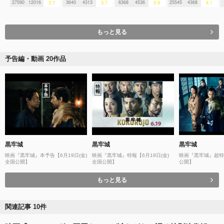
27590
12016
3640
4313
6368
4536
25545
4368
3.7
3.7
3.9
4.1
もっと見る
予告編・動画 20作品
黒牢城
黒牢城
黒牢城
映画『黒牢城』本予告【6月19日(金)
映画『黒牢城』特報【6月19日(金)
映画『黒牢城』超特
全国公開】
全国公開】
公開】
もっと見る
関連記事 10件