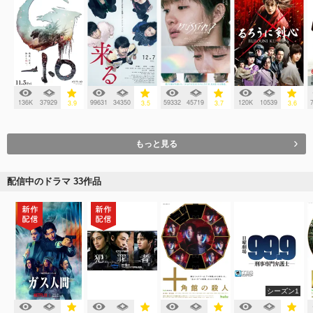
136K
37929
99631
34350
59332
45719
120K
10539
3.9
3.5
3.7
3.6
もっと見る
配信中のドラマ 33作品
シーズン1