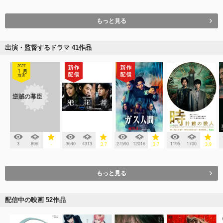
もっと見る
出演・監督するドラマ 41作品
2027
1
月
放送
逆賊の幕臣
3
896
3640
4313
27590
12016
1195
1700
-
3.7
3.7
3.9
もっと見る
配信中の映画 52作品