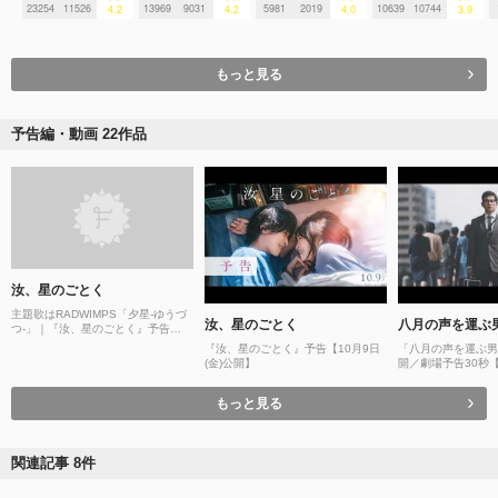
23254
11526
13969
9031
5981
2019
10639
10744
4.2
4.2
4.0
3.9
もっと見る
予告編・動画 22作品
汝、星のごとく
主題歌はRADWIMPS「夕星-ゆうづ
汝、星のごとく
八月の声を運ぶ
つ-」｜『汝、星のごとく』予告
②【10月9日(金)公開】
『汝、星のごとく』予告【10月9日
「八月の声を運ぶ男」
(金)公開】
開／劇場予告30秒
もっと見る
関連記事 8件