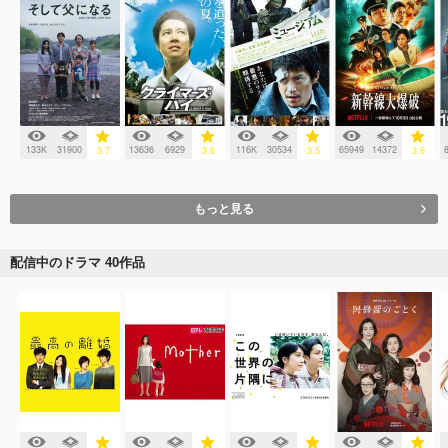
133K
31900
13636
6929
116K
30534
65949
14372
3.7
3.6
3.5
3.6
もっと見る
配信中のドラマ 40作品