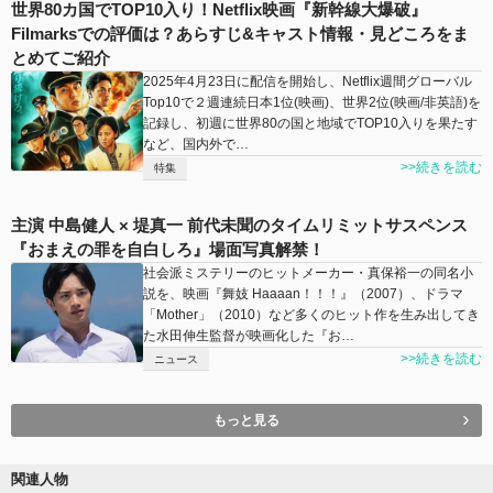
世界80カ国でTOP10入り！Netflix映画『新幹線大爆破』
Filmarksでの評価は？あらすじ&キャスト情報・見どころをま
とめてご紹介
2025年4月23日に配信を開始し、Netflix週間グローバル
Top10で２週連続日本1位(映画)、世界2位(映画/非英語)を
記録し、初週に世界80の国と地域でTOP10入りを果たす
など、国内外で…
>>続きを読む
特集
主演 中島健人 × 堤真一 前代未聞のタイムリミットサスペンス
『おまえの罪を自白しろ』場面写真解禁！
社会派ミステリーのヒットメーカー・真保裕一の同名小
説を、映画『舞妓 Haaaan！！！』（2007）、ドラマ
「Mother」（2010）など多くのヒット作を生み出してき
た水田伸生監督が映画化した『お…
>>続きを読む
ニュース
もっと見る
関連人物