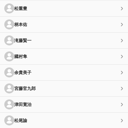
松重豊
柄本佑
滝藤賢一
國村隼
余貴美子
宮藤官九郎
津田寛治
松尾諭