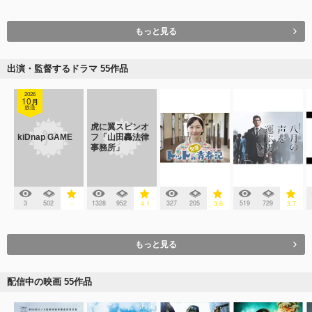
もっと見る
出演・監督するドラマ 55作品
2026
10
月
放送
虎に翼スピンオ
kiDnap GAME
フ「山田轟法律
事務所」
3
502
1328
952
327
205
519
729
-
4.1
3.6
3.7
もっと見る
配信中の映画 55作品