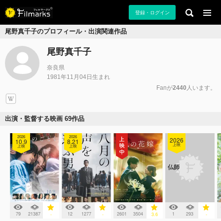
登録・ログイン
尾野真千子のプロフィール・出演関連作品
尾野真千子
奈良県
1981年11月04日生まれ
Fanが
2440
人います。
出演・監督する映画 69作品
2026
2026
2026
10.9
8.21
上映
上映
上映
仏師
79
21387
12
1277
2601
3504
1
293
-
-
3.6
-