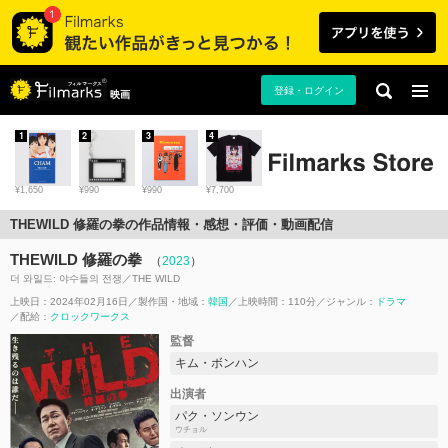
登録・ログイン
映画
1
2
3
4
¥1,650
¥990
¥990
¥7,700
THEWILD 修羅の拳の作品情報・感想・評価・動画配信
THEWILD 修羅の拳
（
2023
）
더 와일드: 야수들의 전쟁／THE WILD
上映日：2024年02月16日
製作国・地域：
韓国
上映時間：110分
ジャンル：
ドラマ
配給：
クロックワークス
監督
キム・ボンハン
出演者
パク・ソンウン
ウチョル