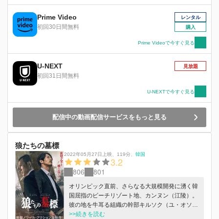
を削っていた。一方、クアムに目を付けたヨンド
派は、ヒスと共に施設で過ごした親友チョルジン
Prime Video
レンタル
を使い、ヒスを懐柔しようとしていた。しかし、
初回30日間無料
購入
ヤクザ稼業に嫌気がさしていたヒスの望みは、ク
アムでのし上がっていくでもなく、ヨンド派で金
Prime Videoで今すぐ見る
を稼ぐのでもなく、施設時代からの恋人インスク
と一緒に、巨済島でペンションをやりながら暮ら
U-NEXT
見放題
すことだった。そして、ヒスはソンの元を訪れ組
初回31日間無料
織を抜けたいと告げるが―。
U-NEXTで今すぐ見る
配信中の動画配信サービスをもっと見る
狼たちの墓標
2022年05月27日上映
、
119分
、
韓国
3.2
806
801
オリンピック直前、さらなる大規模開発に湧く韓
国屈指のビーチリゾート地、カンヌン（江陵）。
彼の地を牛耳る組織の幹部キルソク（ユ・オソ
ン）は、安易な暴力に頼ることなく秩序と義理を
>>続きを読む