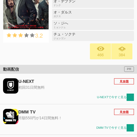
オ・デファン
ドシク
オ・ダルス
ガクス
ソ・ジへ
ミョンジュ
3.2
チュ・ソクテ
ジョンゴン
466
384
動画配信
PR
U-NEXT
見放題
初回31日間無料
U-NEXTで今すぐ見る
DMM TV
見放題
月額550円が14日間無料！
DMM TVで今すぐ見る