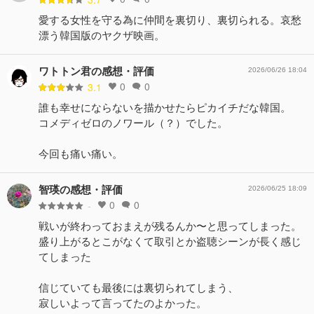
愛する女性を守る為に仲間を裏切り、裏切られる。哀愁
漂う韓国版のヤクザ映画。
ワトトン君の感想・評価
2026/06/26 18:04
0
0
3.1
誰も幸せにならないを描かせたらピカイチだな韓国。
コメディゼロのノワール（？）でした。
今回も痛い痛い。
智瑛の感想・評価
2026/06/25 18:09
0
0
-
戦いが終わっておまえが残るんか〜と思ってしまった。
盛り上がるとこがなくて取引とか盗聴シーンが長く感じ
てしまった
信じていても最後には裏切られてしまう、
寂しいよって言ってたのよかった。