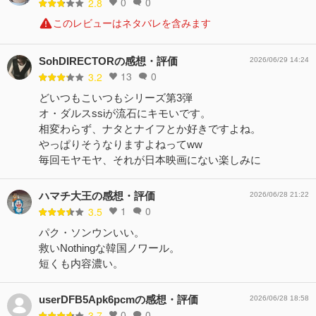
0
0
2.8
このレビューはネタバレを含みます
SohDIRECTORの感想・評価
2026/06/29 14:24
13
0
3.2
どいつもこいつもシリーズ第3弾
オ・ダルスssiが流石にキモいです。
相変わらず、ナタとナイフとか好きですよね。
やっぱりそうなりますよねってww
毎回モヤモヤ、それが日本映画にない楽しみに
ハマチ大王の感想・評価
2026/06/28 21:22
1
0
3.5
パク・ソンウンいい。
救いNothingな韓国ノワール。
短くも内容濃い。
userDFB5Apk6pcmの感想・評価
2026/06/28 18:58
0
0
3.7