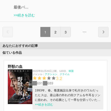
最後バ…
>>続きを読む
1
2
3
あなたにおすすめの記事
似ている作品
野獣の血
2023年01月20日上映
、
120分
、
韓国
ジャンル：
アクション
クライム
3.2
691
689
1993年、春。養護施設出身で札付きのワルだっ
たヒスは、釜山港の外れの街クアムを牛耳るソン
に拾われ、その右腕として一帯を仕切っていた。
小さな海水浴場に観光ホテル、屋台に風俗店。こ
>>続きを読む
んな小さな港でも、その利権を狙う奴らがしのぎ