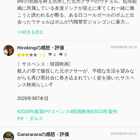
8年の刑期を終え出所した元ボクサーのウチョル。犯罪組
織に所属している友達ドシクが迎えに来てくれ一緒に働
こうと誘われるが断る。ある日コールガールのボムと出
会ったウチョルはボムが汚職警官ジョンゴンに暴力…
>>続きを読む
Hirokingの感想・評価
2026/06/30 16:10
4
0
3.0
〖サスペンス：韓国映画〗
殺人の罪で服役した元ボクサーが、平穏な生活を望みな
がらも再び黒社会に巻き込まれていく姿を描いたサスペ
ンス映画らしい⁉️
2026年987本目
#2026年鑑賞
#サスペンス
#韓国映画
#2023年製作
#オ・ダルス
Gararararaの感想・評価
2026/06/29 23:21