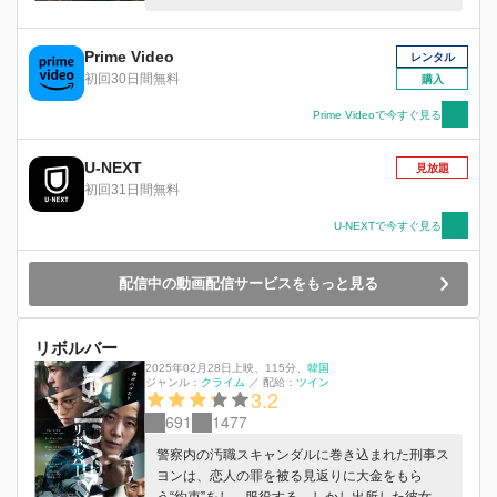
重んじ、地元警察からも一目置かれるそのカリス
マ性で町に安定をもたらしてきた。そんな彼の前
に、巨大な開発利権を狙う新たな勢力が現れる。
Prime Video
レンタル
キルソクの前に立ちはだかるのは、目的のためな
初回30日間無料
購入
らば手段を選ばない非情な男ミンソク（チャン・
ヒョク）。２人の邂逅は、やがて２つの組織、そ
Prime Videoで今すぐ見る
して警察をも巻き込み血で血を洗う凄惨な抗争へ
と発展してゆくのだが・・・。
U-NEXT
見放題
初回31日間無料
U-NEXTで今すぐ見る
配信中の動画配信サービスをもっと見る
リボルバー
2025年02月28日上映
、
115分
、
韓国
ジャンル：
クライム
／
配給：
ツイン
3.2
691
1477
警察内の汚職スキャンダルに巻き込まれた刑事ス
ヨンは、恋人の罪を被る見返りに大金をもら