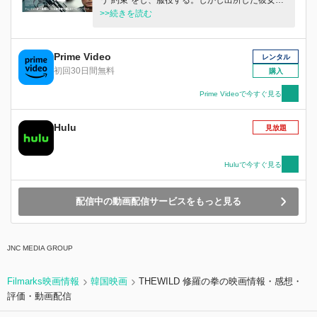
う“約束”をし、服役する。しかし出所した彼女の
前には誰も現れなかった…誰が裏切った！？裏切
>>続きを読む
り者に必ず約束を果たさせるためスヨンはリボル
バーを手に、人生を取り戻すためたった一人で決
死の闘いに身を投じていく…。登場人物は全員悪
Prime Video
レンタル
人、観る者は誰が敵で味方なのかもわからないス
初回30日間無料
購入
リリングなストーリー展開に観る者全てが引き込
まれていく！
Prime Videoで今すぐ見る
Hulu
見放題
Huluで今すぐ見る
配信中の動画配信サービスをもっと見る
JNC MEDIA GROUP
Filmarks映画情報
韓国映画
THEWILD 修羅の拳の映画情報・感想・
評価・動画配信