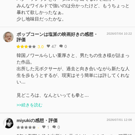
みんなワイルドで強いのは分かったけど、もうちょっと
暴れて欲しかったなぁ。
少し地味目だったかな。
ポップコーンは塩派の映画好きの感想・
2026/07/04 10:22
評価
47
0
3.0
韓国ノワールらしい重厚さと、男たちの生き様が詰まっ
た作品。
出所した元ボクサーが、過去と向き合いながら新たな人
生を歩もうとするが、現実はそう簡単には許してくれな
い…
見どころは、なんといっても拳と…
>>続きを読む
miyukiの感想・評価
2026/07/01 12:06
1
0
-