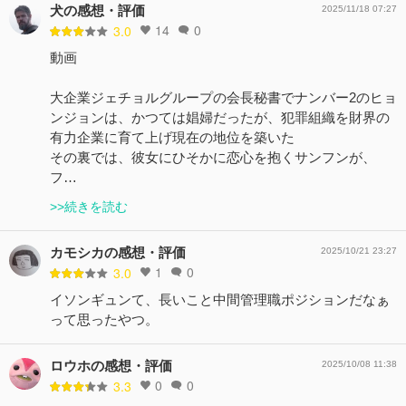
犬の感想・評価
2025/11/18 07:27
14
0
3.0
動画
大企業ジェチョルグループの会長秘書でナンバー2のヒョ
ンジョンは、かつては娼婦だったが、犯罪組織を財界の
有力企業に育て上げ現在の地位を築いた
その裏では、彼女にひそかに恋心を抱くサンフンが、
フ…
>>続きを読む
カモシカの感想・評価
2025/10/21 23:27
1
0
3.0
イソンギュンて、長いこと中間管理職ポジションだなぁ
って思ったやつ。
ロウホの感想・評価
2025/10/08 11:38
0
0
3.3