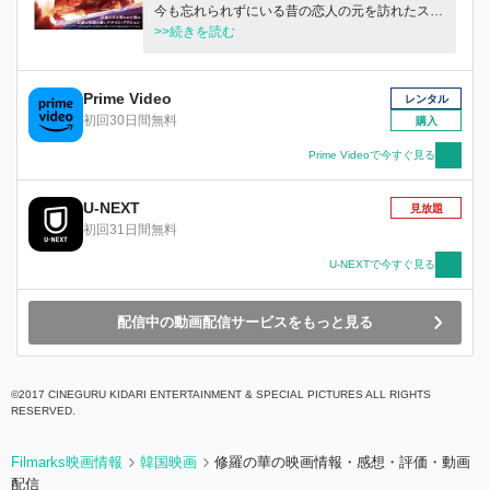
今も忘れられずにいる昔の恋人の元を訪れたスヒ
ョクは、自分との間に子供が生まれ、幼い女の子
>>続きを読む
の父親になった事実を悟る。 所属していた犯罪
組織との縁を切り、家族のために平凡な日常を送
ろうとするスヒョクだったが、ボスの反感を買
Prime Video
レンタル
い、組織が雇った成功率 100％の殺し屋に元恋人
初回30日間無料
購入
を殺され、娘は人質に取られてしまうのであっ
た。 自分に残されたかけがえのない最愛の人を
Prime Videoで今すぐ見る
守るため、スヒョクは再び暴力と謀略の世界に身
を投じていく――。
U-NEXT
見放題
初回31日間無料
U-NEXTで今すぐ見る
配信中の動画配信サービスをもっと見る
©2017 CINEGURU KIDARI ENTERTAINMENT & SPECIAL PICTURES ALL RIGHTS
RESERVED.
Filmarks映画情報
韓国映画
修羅の華の映画情報・感想・評価・動画
配信