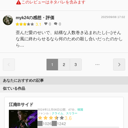
このレビューはネタバレを含みます
myk24の感想・評価
2025/09/08 17:02
0
0
3.1
歪んだ愛のせいで、結構な人数巻き込まれたし(--;)そん
な風に終わらせるなら何のための殺し合いだったのかし
ら…
1
2
3
あなたにおすすめの記事
似ている作品
江南Bサイド
2024年11月06日公開
、
47分
、
韓国
ジャンル：
クライム
スリラー
3.6
1026
1242