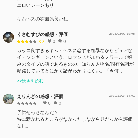
エロいシーンあり
キムヘスの雰囲気良いね
くさむすびの感想・評価
2026/02/03 18:05
0
0
3.3
カッコ良すぎるキム・ヘスに恋する粗暴ながらピュアな
イ・ソンギュンという、ロマンスが加わるノワールで好
みのタイプの話であるものの、知らん人物名/固有名詞が
頻発していてとにかく話がわかりにくい。「今何し…
>>続きを読む
えりんぎの感想・評価
2025/12/24 14:01
0
0
-
子供そっちなんだ？
特に惹かれるところがなかったしながら見だっから評価
なし。