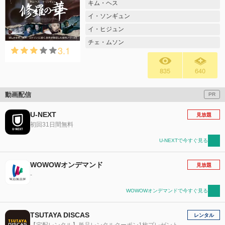
キム・ヘス
イ・ソンギュン
イ・ヒジュン
チェ・ムソン
3.1
835
640
動画配信
PR
U-NEXT
見放題
初回31日間無料
U-NEXTで今すぐ見る
WOWOWオンデマンド
見放題
-
WOWOWオンデマンドで今すぐ見る
TSUTAYA DISCAS
レンタル
【宅配レンタル】単品レンタルクーポン1枚プレゼント