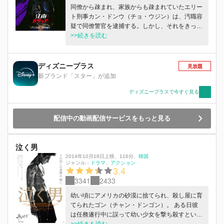
同僚から疎まれ、家族からも疎まれていたエリー
ト刑事カン・ドンウ（チョ・ウジン）は、汚職容
疑で同僚警官を逮捕する。しかし、それをきっか
けに、他の同僚たちから孤立したドンウは、田舎
>>続きを読む
で生活を立て直すことを余儀なくされる・・・。
一方、ソウルの賑やかな江南地区で立て続けに起
こる女性の連続行方不明事件、そしてドンウの友
ディズニープラス
見放題
人の娘が行方不明になったとき、カン・ドンウは
新ブランド「スター」が追加
再び刑事として、悪、ドラッグ、汚職が蔓延る夜
の江南の世界へと足を踏み入れるー。 『江南Bサ
ディズニープラスで今すぐ見る
イド』ディズニープラス スターで11月6日（水）
より独占配信開始
配信中の動画配信サービスをもっと見る
泣く男
2014年10月18日上映
、
116分
、
韓国
ジャンル：
ドラマ
アクション
3.4
3341
2433
幼い頃にアメリカの砂漠に捨てられ、殺し屋に育
てられたゴン（チャン・ドンゴン）。 ある日彼
は任務遂行中に誤って幼い少女を撃ち殺すとい
う、取り返しのつかないミスを犯してしまう。
>>続きを読む