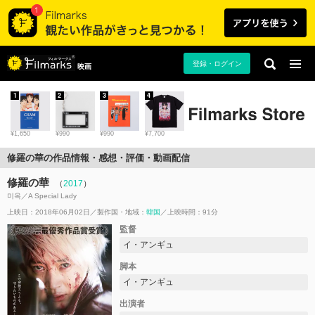
登録・ログイン
映画
1
2
3
4
¥1,650
¥990
¥990
¥7,700
修羅の華の作品情報・感想・評価・動画配信
修羅の華
（
2017
）
미옥／A Special Lady
上映日：2018年06月02日
製作国・地域：
韓国
上映時間：91分
監督
イ・アンギュ
脚本
イ・アンギュ
出演者