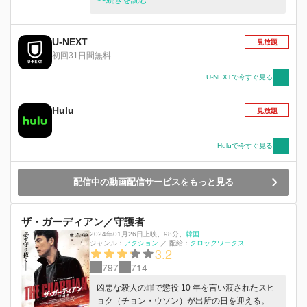
何とか忘れようと酒に溺れるゴ ン。しかしその
罪から逃れようともがけばもがくほど、葬り去っ
たはずの 過去の哀しい記憶が蘇ってくるのだっ
U-NEXT
見放題
た。そんな彼に組織から新たな暗殺命令が出る。
初回31日間無料
これが最後の任務と決め、一度は捨てた故郷の
地、ソウルに降りたつゴン。そこで彼を待ち受け
U-NEXTで今すぐ見る
ていたのは、 哀しい因縁で結ばれた最後のター
ゲットと、硝煙と薬莢の嵐のような壮絶な死闘だ
Hulu
見放題
ったー。
Huluで今すぐ見る
配信中の動画配信サービスをもっと見る
ザ・ガーディアン／守護者
2024年01月26日上映
、
98分
、
韓国
ジャンル：
アクション
／
配給：
クロックワークス
3.2
797
714
凶悪な殺人の罪で懲役 10 年を言い渡されたスヒ
ョク（チョン・ウソン）が出所の日を迎える。