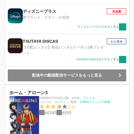
ディズニープラス
見放題
新ブランド「スター」が追加
ディズニープラスで今すぐ見る
TSUTAYA DISCAS
レンタル
【宅配レンタル】単品レンタルクーポン1枚プレゼ
ント
TSUTAYA DISCASで今すぐ見る
配信中の動画配信サービスをもっと見る
ホーム・アローン3
1998年07月25日上映
、
103分
、
アメリカ
ジャンル：
コメディ
／
配給：
20世紀フォックス映画
3.6
46345
4555