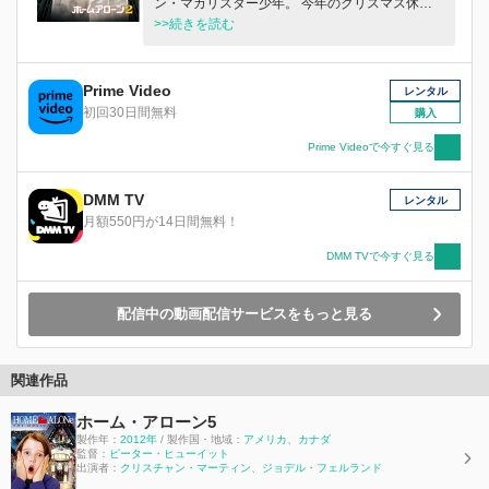
ン・マカリスター少年。 今年のクリスマス休暇
の行き先はマイアミだったのだが、ケビンは広い
>>続きを読む
空港で家族とはぐれ、1 人だけ NY 行きの飛行機
に乗ってしまう！ケビンはパパのクレジットカー
ドを使ってニューヨークで豪遊するが、そう長い
Prime Video
レンタル
間楽しんではいられなかった…。 １年前にケビ
初回30日間無料
購入
ンの家を襲ったハリーとマーブの泥棒 2 人組が刑
務所を脱獄して、偶然にもクリスマスの大強盗を
Prime Videoで今すぐ見る
計画してニューヨークへ向かっていたのだ。 し
かも、少しだけ賢くなって…！？ケビンは泥棒 2
DMM TV
レンタル
人組にとって忘れられないようなとんでもない撃
月額550円が14日間無料！
退作戦を立てる。
DMM TVで今すぐ見る
配信中の動画配信サービスをもっと見る
関連作品
ホーム・アローン5
製作年：
2012年
/ 製作国・地域：
アメリカ
、
カナダ
監督：
ピーター・ヒューイット
出演者：
クリスチャン・マーティン
、
ジョデル・フェルランド