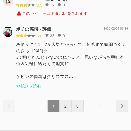
12
0
3.5
このレビューはネタバレを含みます
ポチの感想・評価
2026/02/04 00:36
33
0
3.0
あまりにも1、2が人気だからって、何処まで続編つくる
のさっ( ･᷄ὢ･᷅ )💦
3で懲りたんじゃないのね??…と、思いながらも興味本
位＆気軽に観たくて鑑賞⤴︎︎⤴︎︎
ケビンの両親はクリスマス…
>>続きを読む
1
2
3