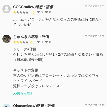
CCCCradleの感想・評価
2026/03/08 20:53
0
0
1.0
ホーム・アローンが好きな人ならこの映画は特に観なく
てもいいぜ
じゅんきの感想・評価
2026/03/05 18:32
0
0
2.5
シリーズ4作目
ケビンを主人公にした第1・2作の続編となるテレビ映画
（日本劇場未公開）
キャストの変更
主人公ケビン役はマコーレー・カルキンではなくマイ
ク・ワインバーグ
泥棒マーブ役はフレンチ・ス…
>>続きを読む
Ohanamico.の感想・評価
2026/02/07 16:43