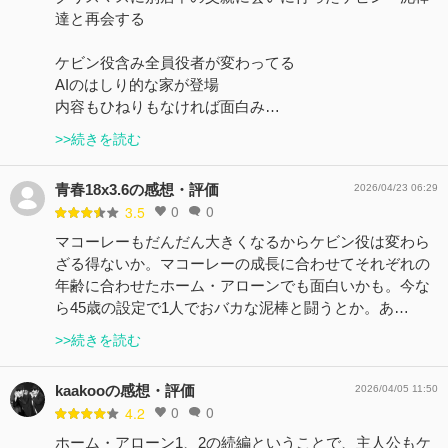
達と再会する
ケビン役含み全員役者が変わってる
AIのはしり的な家が登場
内容もひねりもなければ面白み…
>>続きを読む
青春18x3.6の感想・評価
2026/04/23 06:29
0
0
3.5
マコーレーもだんだん大きくなるからケビン役は変わら
ざる得ないか。マコーレーの成長に合わせてそれぞれの
年齢に合わせたホーム・アローンでも面白いかも。今な
ら45歳の設定で1人でおバカな泥棒と闘うとか。あ…
>>続きを読む
kaakooの感想・評価
2026/04/05 11:50
0
0
4.2
ホーム・アローン1、2の続編ということで、主人公もケ