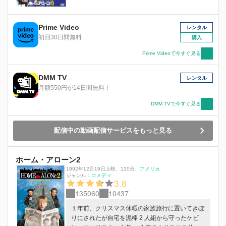
Prime Video
レンタル
初回30日間無料
購入
Prime Videoで今すぐ見る
DMM TV
レンタル
月額550円が14日間無料！
DMM TVで今すぐ見る
配信中の動画配信サービスをもっと見る
ホーム・アローン2
1992年12月19日上映
、
120分
、
アメリカ
ジャンル：
コメディ
3.8
135060
10437
１年前、クリスマス休暇の家族旅行に置いてきぼ
りにされたが自宅を泥棒 2 人組から守ったケビ