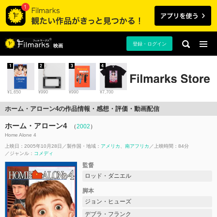
登録・ログイン
映画
1
2
3
4
¥1,650
¥990
¥990
¥7,700
ホーム・アローン4の作品情報・感想・評価・動画配信
ホーム・アローン4
（
2002
）
Home Alone 4
上映日：2005年10月28日
製作国・地域：
アメリカ
南アフリカ
上映時間：84分
ジャンル：
コメディ
監督
ロッド・ダニエル
脚本
ジョン・ヒューズ
デブラ・フランク