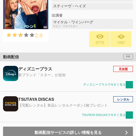
スティーヴ・ヘイズ
出演者
マイケル・ワインバーグ
ケビン・マカリスター
2.9
5770
1087
動画配信
PR
ディズニープラス
見放題
新ブランド「スター」が追加
ディズニープラスで今すぐ見る
TSUTAYA DISCAS
レンタル
【宅配レンタル】単品レンタルクーポン1枚プレゼント
TSUTAYA DISCASで今すぐ見る
動画配信サービスの詳しい情報を見る