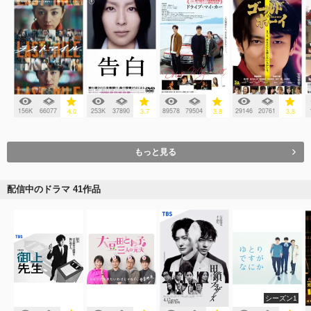
156K
66077
253K
37890
89578
79504
29146
20761
4.0
3.7
3.8
3.8
もっと見る
配信中のドラマ 41作品
シーズン1