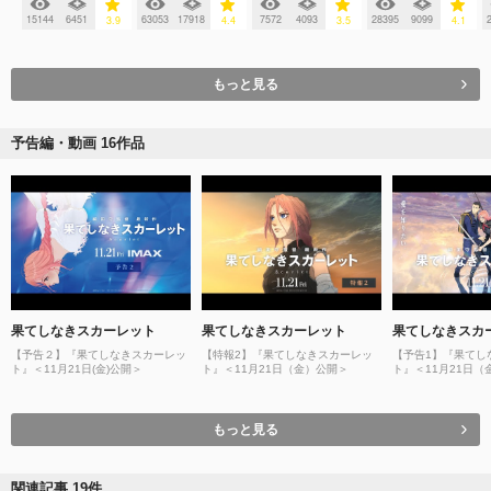
15144
6451
63053
17918
7572
4093
28395
9099
3.9
4.4
3.5
4.1
もっと見る
予告編・動画 16作品
果てしなきスカーレット
果てしなきスカーレット
果てしなきスカ
【予告２】『果てしなきスカーレッ
【特報2】『果てしなきスカーレッ
【予告1】『果てし
ト』＜11月21日(金)公開＞
ト』＜11月21日（金）公開＞
ト』＜11月21日（
もっと見る
関連記事 19件