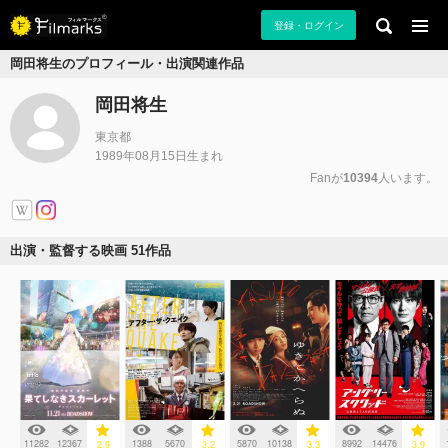
登録・ログイン
岡田将生のプロフィール・出演関連作品
岡田将生
東京都
1989年08月15日生まれ
Fanが
10394
人います。
出演・監督する映画 51作品
11282
12367
1388
5670
5870
10138
8992
14476
2.9
3.2
3.3
3.9