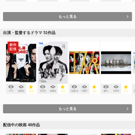
もっと見る
出演・監督するドラマ 51作品
シーズン2
171
2830
7572
4093
13814
7467
851
1675
4.0
3.5
3.8
3.1
もっと見る
配信中の映画 48作品