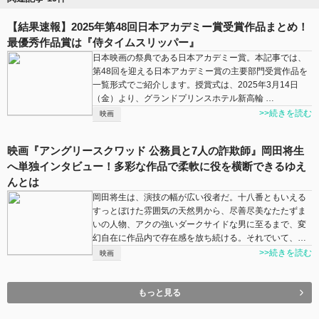
【結果速報】2025年第48回日本アカデミー賞受賞作品まとめ！
最優秀作品賞は『侍タイムスリッパー』
日本映画の祭典である日本アカデミー賞。本記事では、
第48回を迎える日本アカデミー賞の主要部門受賞作品を
一覧形式でご紹介します。授賞式は、2025年3月14日
（金）より、グランドプリンスホテル新高輪 …
>>続きを読む
映画
映画『アングリースクワッド 公務員と7人の詐欺師』岡田将生
へ単独インタビュー！多彩な作品で柔軟に役を横断できるゆえ
んとは
岡田将生は、演技の幅が広い役者だ。十八番ともいえる
すっとぼけた雰囲気の天然男から、尽善尽美なたたずま
いの人物、アクの強いダークサイドな男に至るまで、変
幻自在に作品内で存在感を放ち続ける。それでいて、…
>>続きを読む
映画
もっと見る