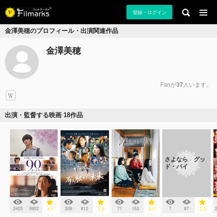
登録・ログイン
金澤美穂のプロフィール・出演関連作品
金澤美穂
Fanが
37
人います。
出演・監督する映画 18作品
さよなら グッ
ド・バイ
2425
5952
209
812
71
153
7
87
4.1
3.9
3.4
2.9