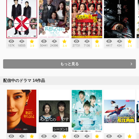
157K
18555
50441
24396
27731
7136
4417
434
3.9
3.4
3.3
2.6
もっと見る
配信中のドラマ 14作品
シーズン1