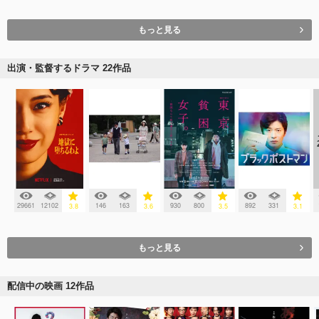
もっと見る
出演・監督するドラマ 22作品
29661
12102
146
163
930
800
892
331
3.8
3.6
3.5
3.1
もっと見る
配信中の映画 12作品