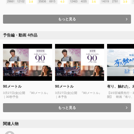
29661
12102
35836
6915
12463
4035
14019
2781
3.8
4.0
3.6
3.9
もっと見る
予告編・動画 4作品
90メートル
90メートル
有り、触れた、
3月27日(金)公開 『90メートル』
3月27日(金)公開 『90メートル』
【3/3宮城県先行・3
｜30秒予告
｜本予告
開】 映画『有り、
本予告
もっと見る
関連人物