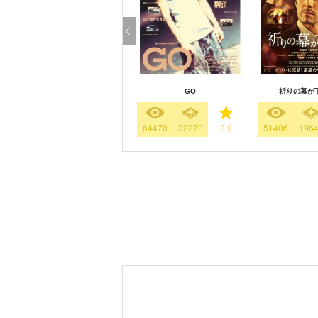
GO
祈りの幕が
64470
32270
3.9
51406
196