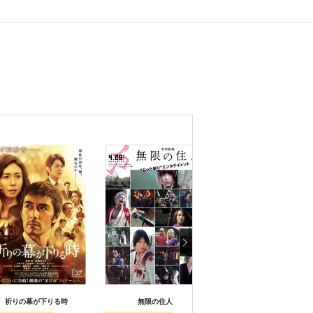
祈りの幕が下りる時
無限の住人
殿、利息でござる！