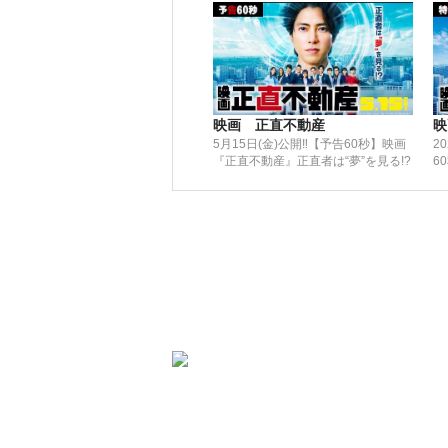
映画 正直不動産
映
5月15日(金)公開‼【予告60秒】映画
2
『正直不動産』正直者は“夢”を見る!?
6
は