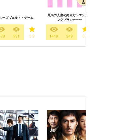
最高の人生の終り方〜エンディ
ルーズヴェルト・ゲーム
キルトの家
ングプランナー〜
478
931
3.9
1419
349
3.4
13
52
3.