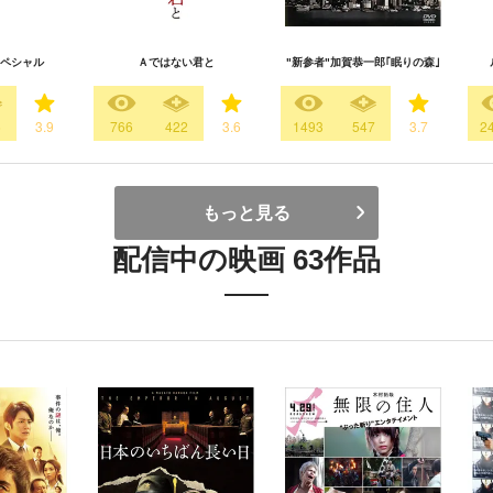
ペシャル
Ａではない君と
"新参者"加賀恭一郎｢眠りの森｣
6
3.9
766
422
3.6
1493
547
3.7
2
もっと見る
配信中の映画 63作品