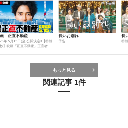
画 正直不動産
長いお別れ
長
026年 5月15日(金)公開決定‼【特報
予告
特
0秒】映画『正直不動産』正直者に
”風”が吹く!?
もっと見る
関連記事 1件