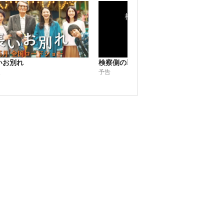
いお別れ
検察側の罪人
検察
報
予告
予告2