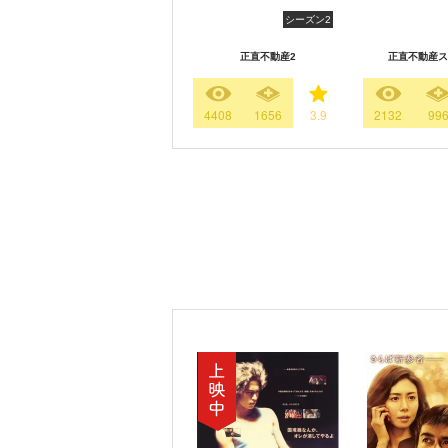
シーズン2
正直不動産2
正直不動産ス
4408
1656
3.9
2132
99