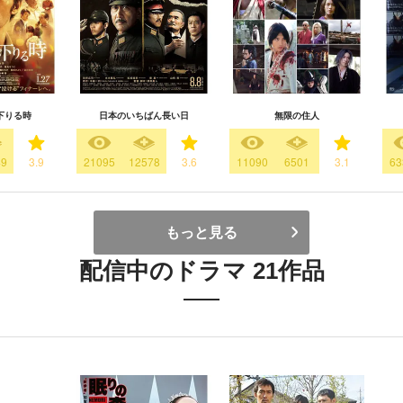
下りる時
日本のいちばん長い日
無限の住人
49
3.9
21095
12578
3.6
11090
6501
3.1
63
もっと見る
配信中のドラマ 21作品