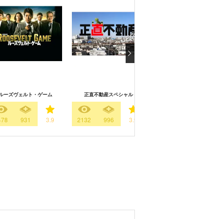
ルーズヴェルト・ゲーム
正直不動産スペシャル
世紀末の詩
478
931
3.9
2132
996
3.9
712
761
4.