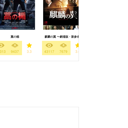
藁の楯
麒麟の翼 〜劇場版・新参者〜
クライマーズ・ハイ
313
9437
3.3
43117
7679
3.6
13631
6906
3.