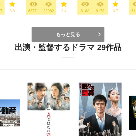
67
3.8
68771
23982
3.4
6162
9173
3.7
51
もっと見る
出演・監督するドラマ 29作品