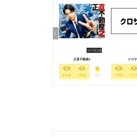
シーズン2
正直不動産2
クロサ
4408
1656
3.9
7493
111