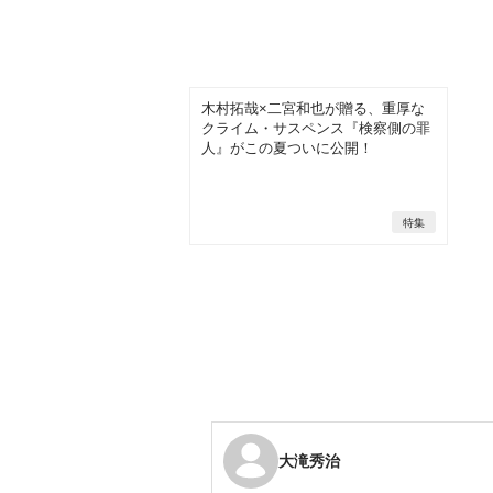
木村拓哉×二宮和也が贈る、重厚な
クライム・サスペンス『検察側の罪
人』がこの夏ついに公開！
特集
大滝秀治