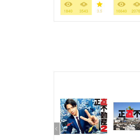
1840
3543
3.5
16640
207