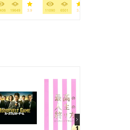
406
19649
3.9
11090
6501
3.1
29092
10470
3.