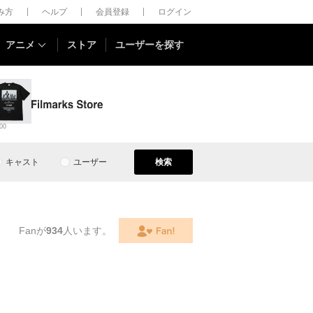
しみ方
ヘルプ
会員登録
ログイン
アニメ
ストア
ユーザーを探す
00
キャスト
ユーザー
検索
Fanが
934
人います。