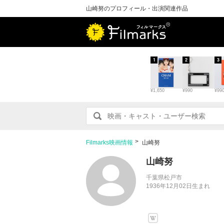
山崎努のプロフィール・出演関連作品
1
2
3
¥1,650
¥990
¥99
Filmarks映画情報
山崎努
山崎努
千葉県松戸市
1936年12月02日生まれ