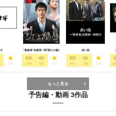
ギ
"新参者"加賀恭一郎｢眠りの森｣
赤い指
5
3.6
1493
547
3.7
941
284
3.8
2
もっと見る
予告編・動画 3作品