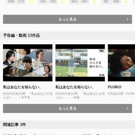
8398
2116
1064
1903
5814
1654
395
1666
3.7
4.1
3.6
3.4
もっと見る
予告編・動画 13作品
私はあなたを知らない、
私はあなたを知らない、
FUJIKO
8月28日(金)公開 『私はあなたを知
8月28日(金)公開 『私はあなたを知
6/5(金)公開『FUJ
らない、』｜本予告
らない、』｜特報
もっと見る
関連記事 3件