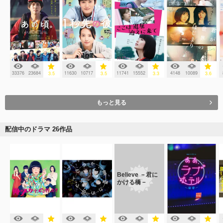
33376
23684
11630
10717
11741
15552
4148
10089
3.5
3.5
3.3
3.6
もっと見る
配信中のドラマ 26作品
Believe －君に
かける橋－