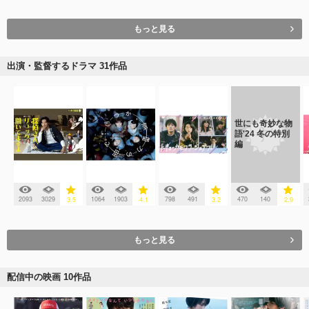
もっと見る
出演・監督するドラマ 31作品
世にも奇妙な物
語'24 冬の特別
編
2093
3029
1064
1903
798
491
470
140
3.5
4.1
3.2
2.9
もっと見る
配信中の映画 10作品