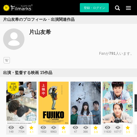
登録・ログイン
片山友希のプロフィール・出演関連作品
片山友希
Fanが
791
人います。
出演・監督する映画 15作品
2026
8.28
上映
149
7704
1952
9963
47
366
11630
10717
4.1
4.0
3.6
3.5