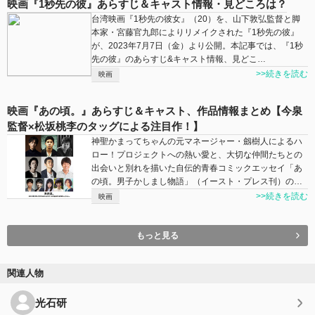
映画『1秒先の彼』あらすじ＆キャスト情報・見どころは？
台湾映画『1秒先の彼女』（20）を、山下敦弘監督と脚
本家・宮藤官九郎によりリメイクされた『1秒先の彼』
が、2023年7月7日（金）より公開。本記事では、『1秒
先の彼』のあらすじ&キャスト情報、見どこ…
>>続きを読む
映画
映画『あの頃。』あらすじ＆キャスト、作品情報まとめ【今泉
監督×松坂桃李のタッグによる注目作！】
神聖かまってちゃんの元マネージャー・劔樹人によるハ
ロー！プロジェクトへの熱い愛と、大切な仲間たちとの
出会いと別れを描いた自伝的青春コミックエッセイ「あ
の頃。男子かしまし物語」（イースト・プレス刊）の…
>>続きを読む
映画
もっと見る
関連人物
光石研