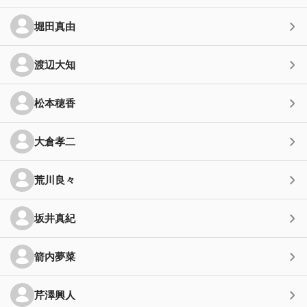
堀田真由
渡辺大知
松本穂香
大倉孝二
荒川良々
坂井真紀
箭内夢菜
芹澤興人