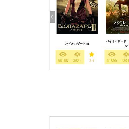
バイオハザード：
バイオハザード III
ル
66168
3621
3.4
61899
129