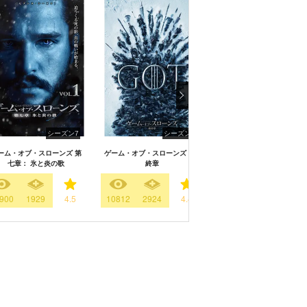
シーズン7
シーズン8
シーズン
ーム・オブ・スローンズ 第
ゲーム・オブ・スローンズ 最
ゲーム・オブ・スローンズ
七章： 氷と炎の歌
終章
六章： 冬の狂風
900
1929
4.5
10812
2924
4.4
11226
1623
4.