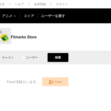
しみ方
ヘルプ
会員登録
ログイン
アニメ
ストア
ユーザーを探す
0
キャスト
ユーザー
検索
Fanが
112
人います。