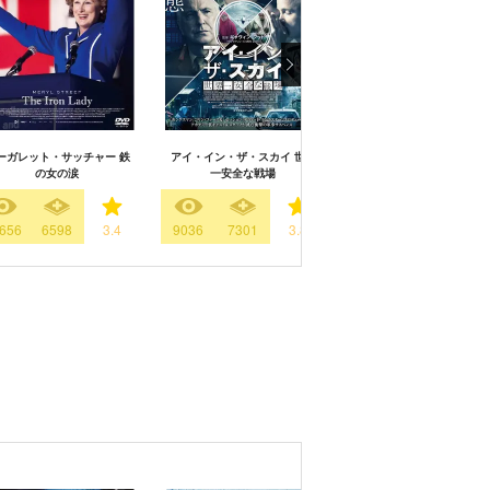
ーガレット・サッチャー 鉄
アイ・イン・ザ・スカイ 世界
キングダム・オブ・ヘブ
の女の涙
一安全な戦場
656
6598
3.4
9036
7301
3.8
5393
3545
3.