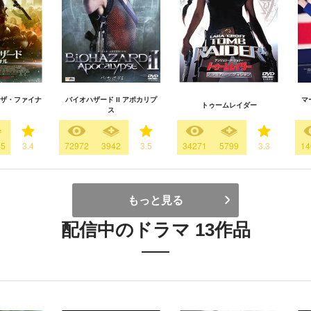
ザ・ファイナ
バイオハザード II アポカリプ
マ
トゥームレイダー
ス
45
3.4
72972
3942
3.5
34271
5799
3.3
14
もっと見る
配信中のドラマ 13作品