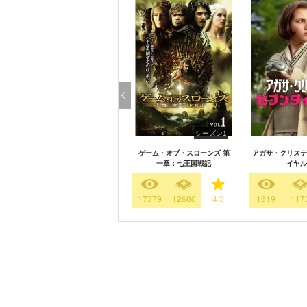
シーズン1
ゲーム・オブ・スローンズ 第
アガサ・クリステ
一章：七王国戦記
イヤル
17379
12680
4.3
1619
117