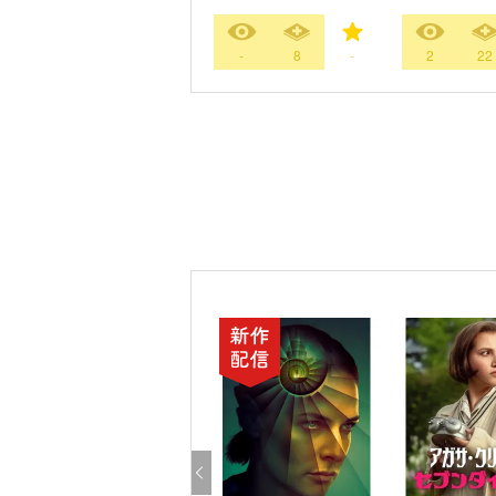
-
8
-
2
22