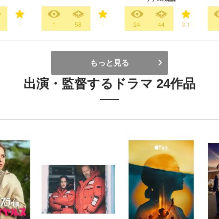
-
1
58
-
24
44
3.1
もっと見る
出演・監督するドラマ 24作品