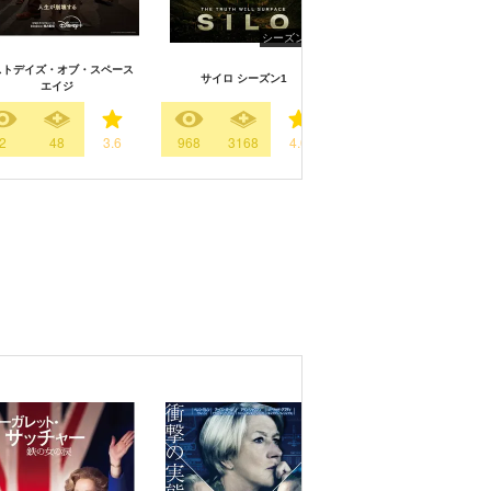
シーズン1
シーズン
ストデイズ・オブ・スペース
サイロ シーズン1
リグ ～霧に潜むモノ～
エイジ
2
48
3.6
968
3168
4.0
130
92
3.