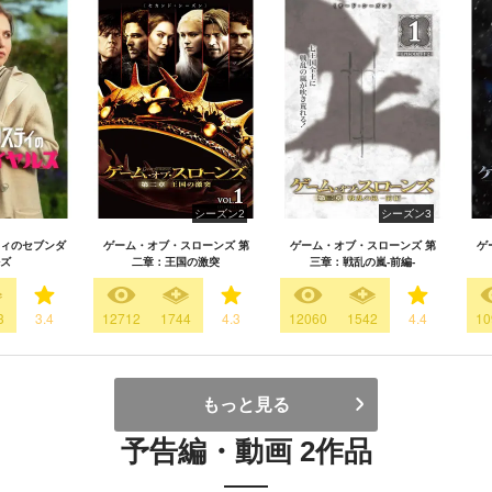
シーズン2
シーズン3
ィのセブンダ
ゲーム・オブ・スローンズ 第
ゲーム・オブ・スローンズ 第
ゲ
ズ
二章：王国の激突
三章：戦乱の嵐-前編-
3
3.4
12712
1744
4.3
12060
1542
4.4
10
もっと見る
予告編・動画 2作品