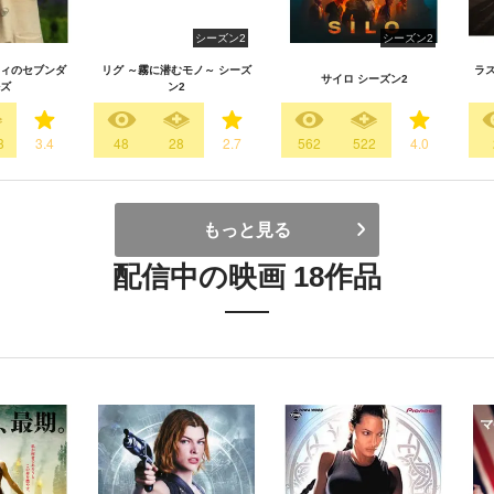
シーズン2
シーズン2
ィのセブンダ
リグ ～霧に潜むモノ～ シーズ
ラ
サイロ シーズン2
ズ
ン2
3
3.4
48
28
2.7
562
522
4.0
もっと見る
配信中の映画 18作品