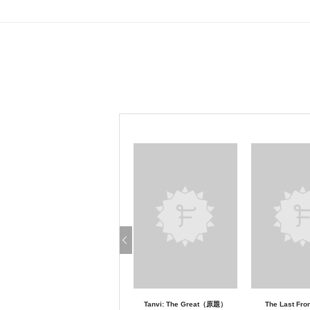
Tanvi: The Great（原題）
The Last F