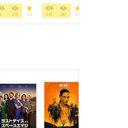
4
279
3.3
318
267
2.8
438
1598
3.