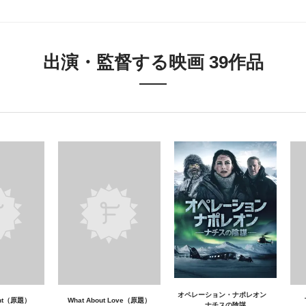
出演・監督する映画 39作品
オペレーション・ナポレオン
ront（原題）
What About Love（原題）
ナチスの陰謀