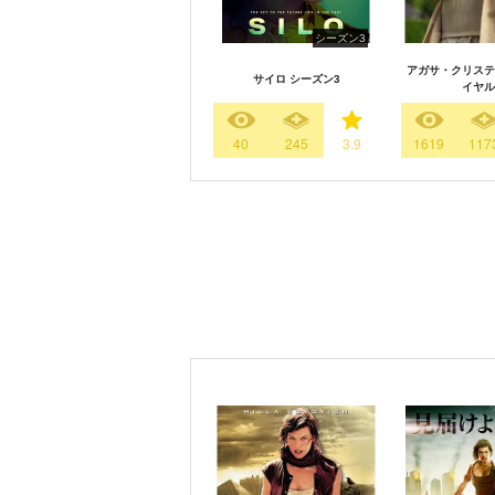
シーズン3
アガサ・クリステ
サイロ シーズン3
イヤル
40
245
3.9
1619
117