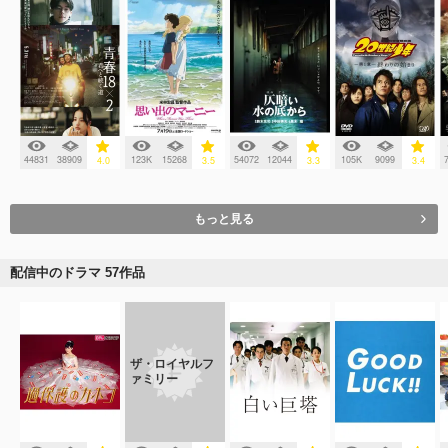
44831
38909
123K
15268
54072
12044
105K
9099
4.0
3.5
3.3
3.4
もっと見る
配信中のドラマ 57作品
ザ・ロイヤルフ
ァミリー