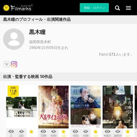
登録・ログイン
黒木瞳のプロフィール・出演関連作品
黒木瞳
福岡県黒木町
1960年10月05日生まれ
Fanが
171
人います。
出演・監督する映画 50作品
2026
11
月
上映
2
220
7299
4340
1653
1696
44831
38909
-
3.6
3.5
4.0