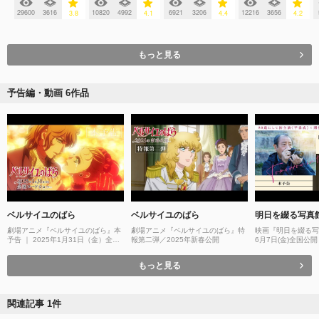
29600
3616
10820
4992
6921
3206
12216
3656
3.8
4.1
4.4
4.2
もっと見る
予告編・動画 6作品
ベルサイユのばら
ベルサイユのばら
明日を綴る写真
劇場アニメ『ベルサイユのばら』本
劇場アニメ『ベルサイユのばら』特
映画『明日を綴る写
予告 ｜ 2025年1月31日（金）全国
報第二弾／2025年新春公開
6月7日(金)全国公開
ロードショー
もっと見る
関連記事 1件