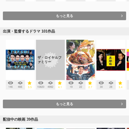
もっと見る
出演・監督するドラマ 101作品
ザ・ロイヤルフ
ァミリー
146
466
10820
4992
19
22
30
28
3.5
4.1
2.7
3.4
もっと見る
配信中の映画 39作品