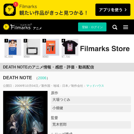
登録・ログイン
アニメ
1
2
3
4
¥1,650
¥990
¥990
¥7,700
DEATH NOTEのアニメ情報・感想・評価・動画配信
DEATH NOTE
（
2006
）
公開日：2006年10月04日
製作国・地域：
日本
制作会社：
マッドハウス
原作
大場つぐみ
小畑健
監督
荒木哲郎