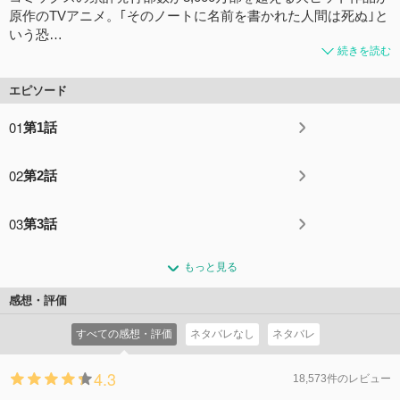
原作のTVアニメ。｢そのノートに名前を書かれた人間は死ぬ｣と
いう恐…
続きを読む
エピソード
01
第1話
02
第2話
03
第3話
もっと見る
感想・評価
すべての感想・評価
ネタバレなし
ネタバレ
4.3
18,573件のレビュー