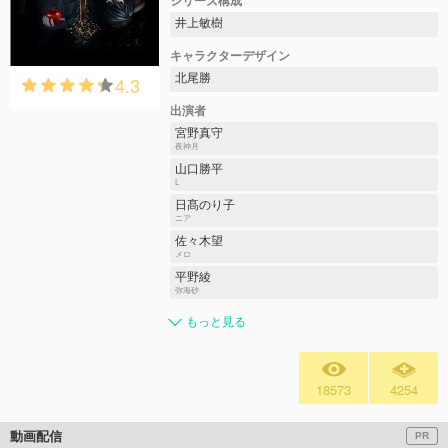
シリーズ構成
井上敏樹
キャラクターデザイン
北尾勝
4.3
出演者
宮野真守
夜神月
山口勝平
L
日髙のり子
ニア
佐々木望
メロ
平野綾
弥海砂
もっと見る
18573
4254
動画配信
PR