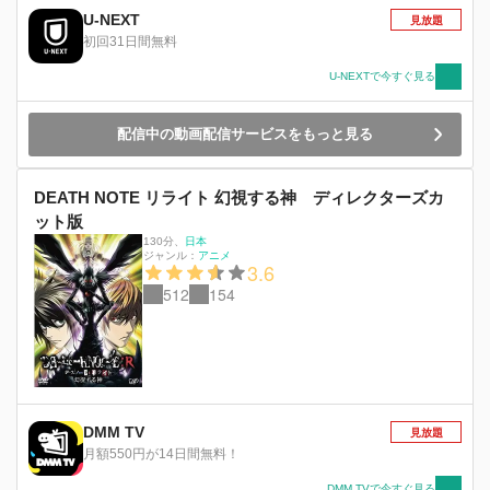
U-NEXT
見放題
初回31日間無料
U-NEXTで今すぐ見る
配信中の動画配信サービスをもっと見る
DEATH NOTE リライト 幻視する神 ディレクターズカ
ット版
130分
、
日本
ジャンル：
アニメ
3.6
512
154
DMM TV
見放題
月額550円が14日間無料！
DMM TVで今すぐ見る