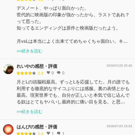
デスノート、やっぱり面白かった。
世代的に映画版の印象が強かったから、ラストであれ？
って思った。
知ってるエンディングは原作と映画版だったよう。
月vsLは本当によく出来ててめちゃくちゃ面白い。キ…
>>続きを読む
れいやの感想・評価
2026/07/25 20:49
0
0
3.8
月とLの頭脳戦最高。ずっとLを応援してた。月の誰でも
利用する徹底的なサイコぶりには感服。裏の表情とかも
最高。現実世界でも、自分が正しいと本気で信じ込んで
る奴はとてもヤバいし最終的に痛い目を見る。と思…
>>続きを読む
はんぴの感想・評価
2026/07/25 18:33
1
1
3.6