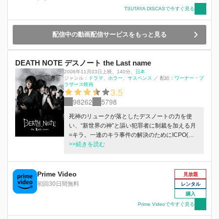
TSUTAYA DISCASで今すぐ見る
配信中の動画配信サービスをもっと見る
DEATH NOTE デスノート the Last name
2006年11月03日上映
、
140分
、
日本
ジャンル：
ドラマ
ホラー
サスペンス
／
配給：
ワーナー・ブ
ラザース映画
3.5
98262
5798
死神のリュークが落としたデスノートの力を使
い、“新世界の神”と謳い犯罪者に制裁を加える月
=キラ。一連のキラ事件の解決のためにICPO(イ
ンターポール)から捜査本部に送り込まれた天
>>続きを読む
才・Lは、月への疑いを深めていく。月は自ら捜
査本部に乗り込み、Lと互いに腹を探り合う。そ
の折、リュークとは別の意志を持つ死神・レムの
Prime Video
見放題
デスノートを手に入れたアイドル・弥海砂
初回30日間無料
レンタル
は、“第二のキラ”となり、月に協力を申し出る。
購入
Prime Videoで今すぐ見る