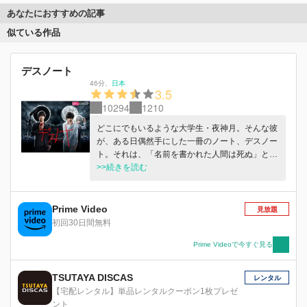
あなたにおすすめの記事
似ている作品
デスノート
46分
、
日本
3.5
10294
1210
どこにでもいるような大学生・夜神月。そんな彼
が、ある日偶然手にした一冊のノート、デスノー
ト。それは、「名前を書かれた人間は死ぬ」とい
うノートだった―――。強大な武器を手にし、気
>>続きを読む
が付けば、彼はこの平和な日常を脅かす犯罪者た
ちを、デスノートによって次々と裁き、次第に彼
は世間から、"キラ"として崇拝されるようになっ
Prime Video
見放題
ていく。しかし、そんな彼の前に現れたのは、世
初回30日間無料
界的に注目を集める名探偵・L。彼はキラを悪だ
と言い、必ず捕まえると宣言。どちらが正義でど
Prime Videoで今すぐ見る
ちらが悪なのか、どちらが死にどちらが生き残る
のか。そして、そんな2人の戦いを不敵な笑みを
TSUTAYA DISCAS
レンタル
浮かべ見つめる人物、ニア。新たな戦いがついに
【宅配レンタル】単品レンタルクーポン1枚プレゼ
幕をあける・・・
ント