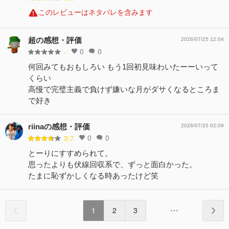
このレビューはネタバレを含みます
超の感想・評価
2026/07/25 12:04
0
0
-
何回みてもおもしろい もう1回初見味わいたーーいって
くらい
高慢で完璧主義で負けず嫌いな月がダサくなるところま
で好き
riinaの感想・評価
2026/07/25 02:09
0
0
3.7
とーりにすすめられて。
思ったよりも伏線回収系で、ずっと面白かった。
たまに恥ずかしくなる時あったけど笑
1
2
3