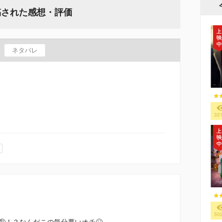
稿された感想・評価
ネタバレ
32
50
🤪！？なんだこの気分悪いオチ🙄