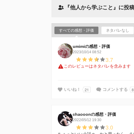
『他人から学ぶこと』に投
すべての感想・評価
ネタバレなし
umimiの感想・評価
2023/10/14 08:52
3.7
このレビューはネタバレを含みます
21
8
いいね！
コメントする
chaooonの感想・評価
2022/05/12 19:30
3.0
ちょっといい小話☺️…かと思ったら、え