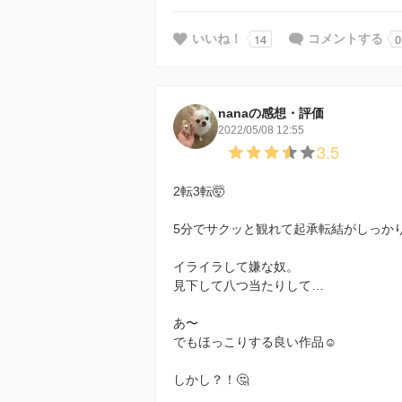
14
0
いいね！
コメントする
nanaの感想・評価
2022/05/08 12:55
3.5
2転3転🤯
5分でサクッと観れて起承転結がしっか
イライラして嫌な奴。
見下して八つ当たりして…
あ〜
でもほっこりする良い作品☺️
しかし？！🤔