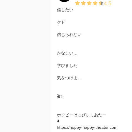
4.5
信じたい
ケド
信じられない
かなしい…
学びました
気をつけよ…
🎬✨
ホッピーはっぴぃしあたー
⬇️
https://hoppy-happy-theater.com