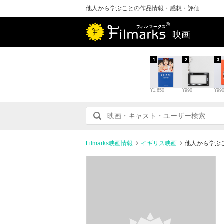
他人から学ぶことの作品情報・感想・評価
映画
1
2
3
¥1,650
¥990
¥99
Filmarks映画情報
イギリス映画
他人から学ぶ