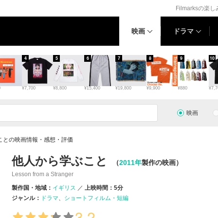
Filmarksの楽
映画
ドラマ
4
5
6
7
8
9
10
0
¥7,700
¥8,800
¥15,400
¥19,800
¥9,900
¥880
¥7,7
映画
ことの映画情報・感想・評価
他人から学ぶこと
（
2011年
製作の映画）
Lesson from a Stranger
製作国・地域：
イギリス
上映時間：5分
ジャンル：
ドラマ
ショートフィルム・短編
3.2