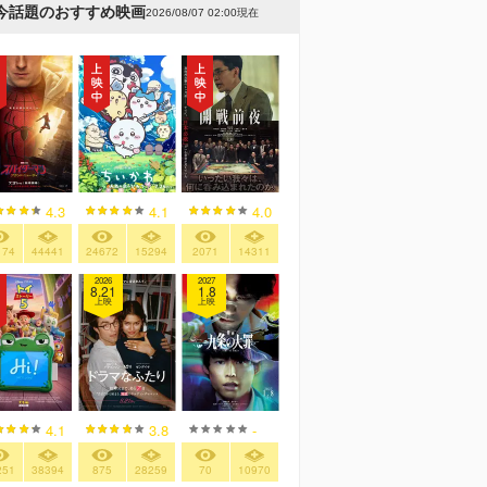
今話題のおすすめ映画
2026/08/07 02:00現在
4.3
4.1
4.0
174
44441
24672
15294
2071
14311
2026
2027
8.21
1.8
上映
上映
4.1
3.8
-
251
38394
875
28259
70
10970