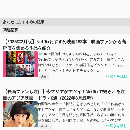
あなたにおすすめの記事
関連記事
【2025年2月版】Netflixおすすめ映画282本！映画ファンから高
評価を集める作品を紹介
Netflixで配信中のおすすめ映画をまとめてご紹介！
Netflixでしか見られない作品や、アカデミー賞で話題の
新作映画など、イチオシの話題作をピックアップ。あら
すじやキャストを合わせてチェック！…
>>続きを読む
映画
【映画ファンも注目】今アジアがアツイ！Netflixで観られる注
目のアジア映画・ドラマ6選（2022年8月最新）
台湾製作ホラー『呪詛』をはじめとしたアジア作品が今
年もアツイ！去年は『イカゲーム』などの世界的ヒット
によりアツイ注目を浴びた韓国作品。数多くの優れた作
品を輩出している同国ですが、その勢いは今やアジア…
>>続きを読む
Netflix