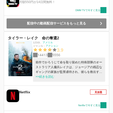
月額550円が14日間無料！
DMM TVで今すぐ見る
配信中の動画配信サービスをもっと見る
タイラー・レイク 命の奪還2
123分
、
アメリカ
ジャンル：
アクション
3.9
14413
5556
前作でかろうじて命を取り留めた特殊部隊のオー
ストラリア人傭兵レイクは、ジョージアの残忍な
ギャングの家族が監禁虐待され、彼らを救出する
という危険な任務に再び挑む！ Netflix映画「タイ
>>続きを読む
ラー・レイク 命の奪還2」6月16日より独占配
信
Netflix
見放題
Netflixで今すぐ見る