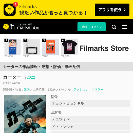
登録・ログイン
映画
1
2
3
4
¥1,650
¥990
¥990
¥7,700
カーターの作品情報・感想・評価・動画配信
カーター
（
2022
）
카터／Carter
製作国・地域：
韓国
上映時間：132分
ジャンル：
アクション
スリラー
監督
チョン・ビョンギル
出演者
チュウォン
イ・ソンジェ