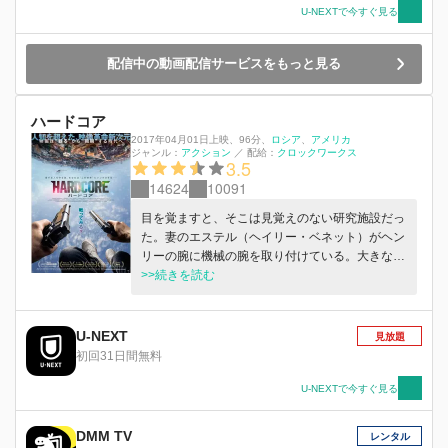
U-NEXTで今すぐ見る
配信中の動画配信サービスをもっと見る
ハードコア
2017年04月01日上映
、
96分
、
ロシア
アメリカ
ジャンル：
アクション
／
配給：
クロックワークス
3.5
14624
10091
目を覚ますと、そこは見覚えのない研究施設だっ
た。妻のエステル（ヘイリー・ベネット）がヘン
リーの腕に機械の腕を取り付けている。大きな事
故があり、ヘンリーの身体は激しく損傷してい
>>続きを読む
た。機械の腕と脚を装着され、声帯を取り戻す手
術に取りかかろうとした時、侵入者が襲い来る。
謎の組織のリーダーであり圧倒的な能力を持った
U-NEXT
見放題
男エイカンは破壊行為を繰り広げる。なんとか脱
初回31日間無料
出を試みるが、組織の包囲網によりエステルがさ
らわれてしまう。機械のパーツを取り入れたヘン
U-NEXTで今すぐ見る
リーは超人的な身体能力を駆使し、妻を救出する
為、命を懸けた戦いに身を投じていく－。
DMM TV
レンタル