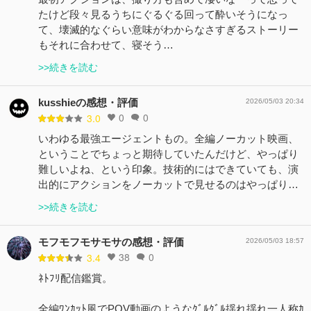
たけど段々見るうちにぐるぐる回って酔いそうになっ
て、壊滅的なぐらい意味がわからなさすぎるストーリー
もそれに合わせて、寝そう…
>>続きを読む
kusshieの感想・評価
2026/05/03 20:34
0
0
3.0
いわゆる最強エージェントもの。全編ノーカット映画、
ということでちょっと期待していたんだけど、やっぱり
難しいよね、という印象。技術的にはできていても、演
出的にアクションをノーカットで見せるのはやっぱり…
>>続きを読む
モフモフモサモサの感想・評価
2026/05/03 18:57
38
0
3.4
ﾈﾄﾌﾘ配信鑑賞。
全編ﾜﾝｶｯﾄ風でPOV動画のようなｸﾞﾙｸﾞﾙ揺れ揺れ一人称ｶ