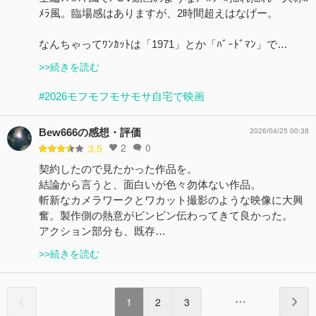
ﾒﾗ風。臨場感はありますが、2時間超えはなげー。
なんちゃってﾜﾝｶｯﾄは「1971」とか「ﾊﾞｰﾄﾞﾏﾝ」で…
>>続きを読む
#2026モフモフモサモサ自宅で映画
Bew666の感想・評価
2026/04/25 00:38
2
0
3.5
契約したので見たかった作品を。
結論から言うと、面白いが色々勿体ない作品。
斬新なカメラワークとワカット撮影のような映像に大興
奮。製作側の熱意がビンビン伝わってきて良かった。
アクション部分も、既存…
>>続きを読む
1
2
3