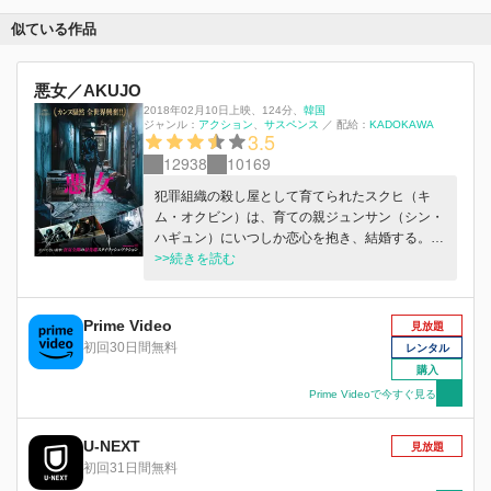
似ている作品
悪女／AKUJO
2018年02月10日上映
、
124分
、
韓国
ジャンル：
アクション
サスペンス
／
配給：
KADOKAWA
3.5
12938
10169
犯罪組織の殺し屋として育てられたスクヒ（キ
ム・オクビン）は、育ての親ジュンサン（シン・
ハギュン）にいつしか恋心を抱き、結婚する。甘
い新婚生活に胸躍らせていた矢先、ジュンサンは
>>続きを読む
敵対組織に無残に殺害されてしまい、逆上したス
クヒは復讐を実行。しかしその後、スクヒは国家
組織に拘束されてしまい、ミッションを10年間つ
Prime Video
見放題
とめたのち自由の身になるという条件のもと、国
初回30日間無料
レンタル
家直属の暗殺者として第２の人生を歩み始める。
購入
やがて新たに運命の男性に出会い幸せを誓うが、
Prime Videoで今すぐ見る
結婚式の日に新たなミッションが降りかかり
――。
U-NEXT
見放題
初回31日間無料