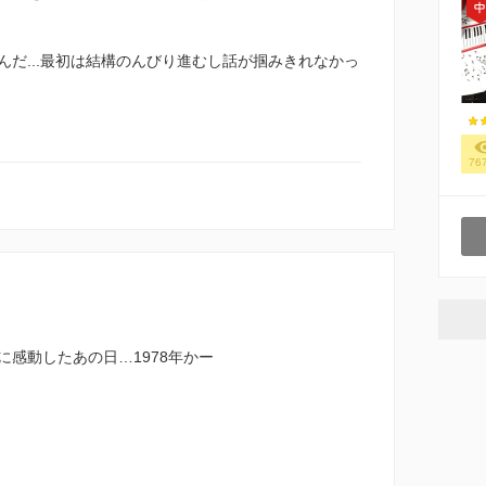
だ...最初は結構のんびり進むし話が掴みきれなかっ
76
感動したあの日…1978年かー