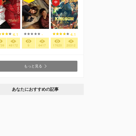
4.1
-
4.1
739
48172
9
6417
17620
20312
もっと見る
あなたにおすすめの記事