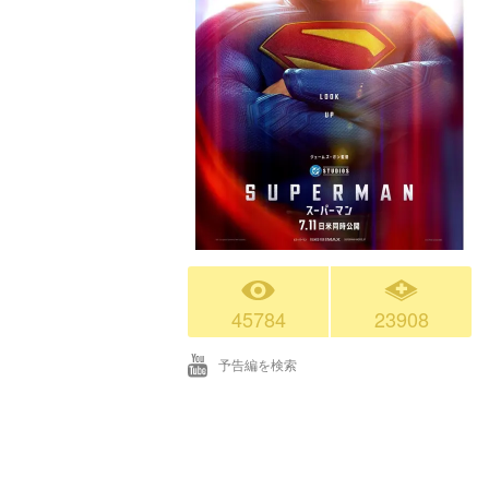
45784
23908
予告編を検索