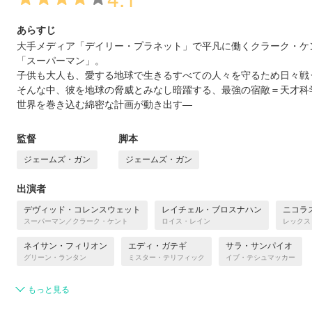
あらすじ
大手メディア「デイリー・プラネット」で平凡に働くクラーク・ケ
「スーパーマン」。
子供も大人も、愛する地球で生きるすべての人々を守るため日々戦
そんな中、彼を地球の脅威とみなし暗躍する、最強の宿敵＝天才科
世界を巻き込む綿密な計画が動き出す―
監督
脚本
ジェームズ・ガン
ジェームズ・ガン
出演者
デヴィッド・コレンスウェット
レイチェル・ブロスナハン
ニコラ
スーパーマン／クラーク・ケント
ロイス・レイン
レックス
ネイサン・フィリオン
エディ・ガテギ
サラ・サンパイオ
グリーン・ランタン
ミスター・テリフィック
イブ・テシュマッカー
もっと見る