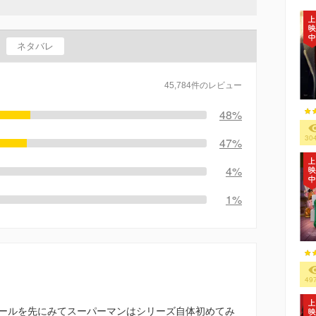
ネタバレ
45,784件のレビュー
48%
30
47%
4%
1%
49
ールを先にみてスーパーマンはシリーズ自体初めてみ