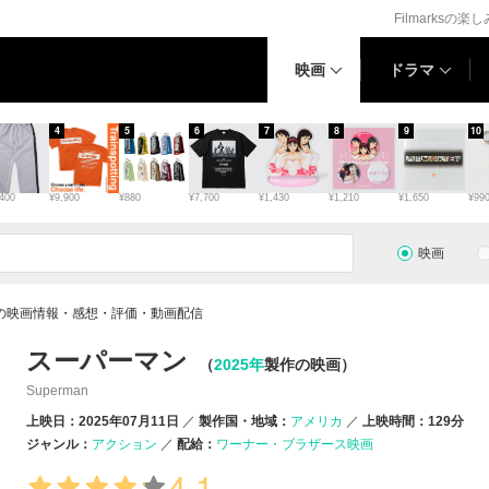
Filmarksの楽
映画
ドラマ
4
5
6
7
8
9
10
400
¥9,900
¥880
¥7,700
¥1,430
¥1,210
¥1,650
¥99
映画
の映画情報・感想・評価・動画配信
スーパーマン
（
2025年
製作の映画）
Superman
上映日：2025年07月11日
製作国・地域：
アメリカ
上映時間：129分
ジャンル：
アクション
配給：
ワーナー・ブラザース映画
4.1