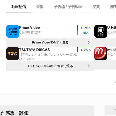
動画配信
音楽
予告編 / 予告動画
受賞
関
Prime Video
U-N
レンタル
初回30日間無料
初回3
購入
Prime Videoで今すぐ見る
TSUTAYA DISCAS
musi
レンタル
【宅配レンタル】単品レンタルクーポン1
今なら
枚プレゼント
TSUTAYA DISCASで今すぐ見る
れた感想・評価