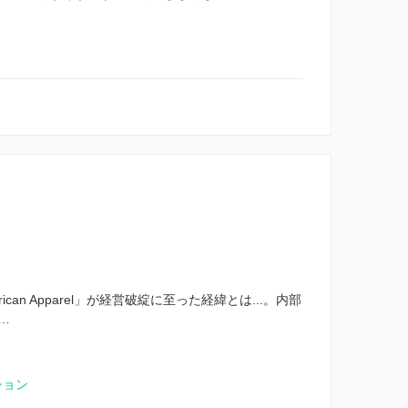
an Apparel」が経営破綻に至った経緯とは...。内部
…
ション