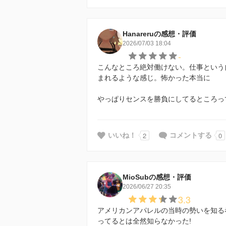
Hanareruの感想・評価
2026/07/03 18:04
-
こんなところ絶対働けない。仕事という
まれるような感じ。怖かった本当に
やっぱりセンスを勝負にしてるところっ
2
0
いいね！
コメントする
MioSubの感想・評価
2026/06/27 20:35
3.3
アメリカンアパレルの当時の勢いを知る
ってるとは全然知らなかった!