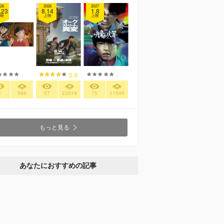
26
2026
2027
.23
8.14
1.8
映
上映
上映
-
3.9
-
2
586
57
23519
75
11545
もっと見る
あなたにおすすめの記事