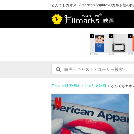
とんでもカオス!: American Apparelのカル
映画
1
2
3
¥1,650
¥990
¥99
Filmarks映画情報
アメリカ映画
とんでもカオス!