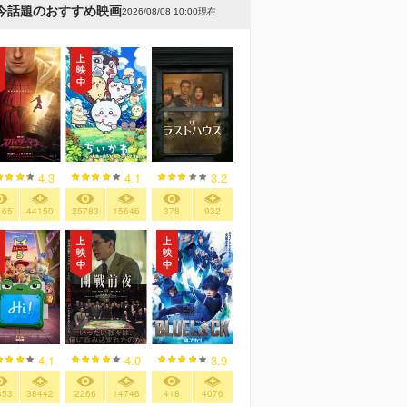
今話題のおすすめ映画
2026/08/08 10:00現在
4.3
4.1
3.2
165
44150
25783
15646
378
932
4.1
4.0
3.9
853
38442
2266
14746
418
4076