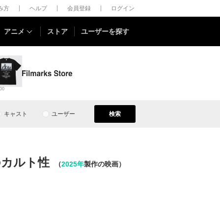
しみ方
ヘルプ
会員登録
ログイン
アニメ
ストア
ユーザーを探す
00
キャスト
ユーザー
検索
lのカルト性
（
2025年
製作の映画）