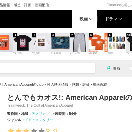
ト性の作品情報・感想・評価・動画配信
Filmarksの楽
映画
ドラマ
4
5
6
7
8
9
10
0
¥7,700
¥8,800
¥19,800
¥15,400
¥9,900
¥880
¥7,7
映画
: American Apparelのカルト性の映画情報・感想・評価・動画配信
とんでもカオス!: American Appare
Trainwreck: The Cult of American Apparel
製作国・地域：
アメリカ
上映時間：54分
ジャンル：
ドキュメンタリー
3.2