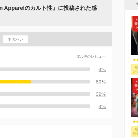
an Apparelのカルト性』に投稿された感
ネタバレ
355件のレビュー
4%
34
60%
32%
4%
50