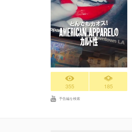
355
185
予告編を検索