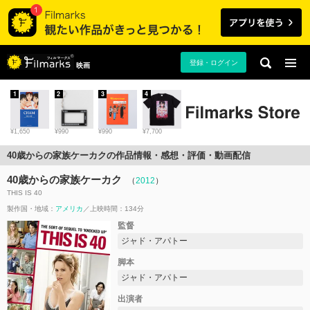
登録・ログイン
映画
1
2
3
4
¥1,650
¥990
¥990
¥7,700
40歳からの家族ケーカクの作品情報・感想・評価・動画配信
40歳からの家族ケーカク
（
2012
）
THIS IS 40
製作国・地域：
アメリカ
上映時間：134分
監督
ジャド・アパトー
脚本
ジャド・アパトー
出演者