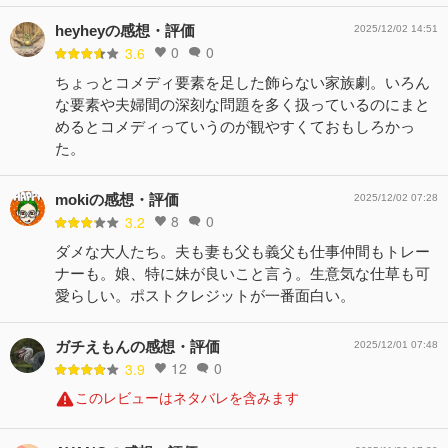
heyheyの感想・評価
2025/12/02 14:51
0
0
3.6
ちょっとコメディ要素を足した飾らない家族劇。いろん
な要素や夫婦間の深刻な問題を多く扱っているのにまと
めるとコメディっていうのが観やすくておもしろかっ
た。
mokiの感想・評価
2025/12/02 07:28
8
0
3.2
ダメな大人たち。夫も妻も父も義父も仕事仲間もトレー
ナーも。娘、特に妹が良いこと言う。生意気な仕草も可
愛らしい。ポストクレジットが一番面白い。
ガチえもんの感想・評価
2025/12/01 07:48
12
0
3.9
このレビューはネタバレを含みます