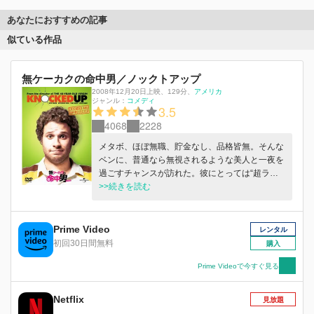
あなたにおすすめの記事
似ている作品
無ケーカクの命中男／ノックトアップ
2008年12月20日上映
、
129分
、
アメリカ
ジャンル：
コメディ
3.5
4068
2228
メタボ、ほぼ無職、貯金なし、品格皆無。そんな
ベンに、普通なら無視されるような美人と一夜を
過ごすチャンスが訪れた。彼にとっては“超ラッ
キー”、彼女にとっては“一生の不覚”で終わるはず
>>続きを読む
だった。だが2カ月後、彼女から妊娠していると
連絡があり…。
Prime Video
レンタル
初回30日間無料
購入
Prime Videoで今すぐ見る
Netflix
見放題