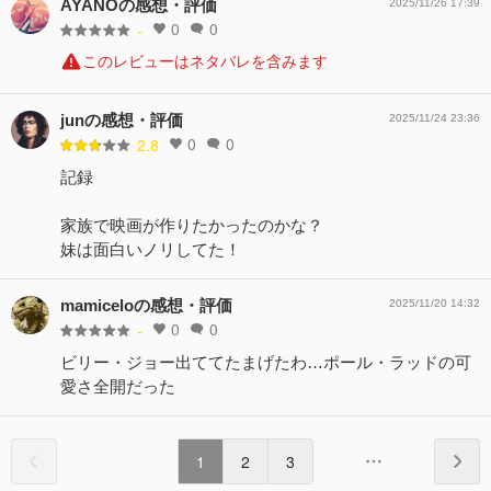
AYANOの感想・評価
2025/11/26 17:39
0
0
-
このレビューはネタバレを含みます
junの感想・評価
2025/11/24 23:36
0
0
2.8
記録
家族で映画が作りたかったのかな？
妹は面白いノリしてた！
mamiceloの感想・評価
2025/11/20 14:32
0
0
-
ビリー・ジョー出ててたまげたわ…ポール・ラッドの可
愛さ全開だった
1
2
3