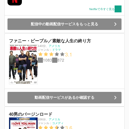
Netflixで今すぐ見る
配信中の動画配信サービスをもっと見る
ファニー・ピープル／素敵な人生の終り方
140分
、
アメリカ
ジャンル：
ドラマ
3.1
1083
872
動画配信サービスがあるか確認する
40男のバージンロード
106分
、
アメリカ
ジャンル：
コメディ
3.6