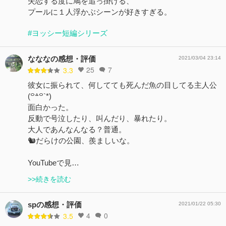
失恋する度に鳩を追っ掛ける、
プールに１人浮かぶシーンが好きすぎる。
#ヨッシー短編シリーズ
なななの感想・評価
2021/03/04 23:14
25
7
3.3
彼女に振られて、何してても死んだ魚の目してる主人公
(꒪꒫꒪`*)
面白かった。
反動で号泣したり、叫んだり、暴れたり。
大人であんなんなる？普通。
🐿だらけの公園、羨ましいな。
YouTubeで見…
>>続きを読む
spの感想・評価
2021/01/22 05:30
4
0
3.5