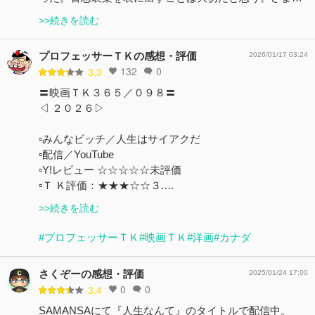
>>続きを読む
プロフェッサーＴＫの感想・評価
2026/01/17 03:24
132
0
3.3
〓映画ＴＫ３６５／０９８〓
◁ ２０２６▷
▫みんなビッチ／人生はサイアクだ
▫配信／YouTube
▫️Y!レビュー ☆☆☆☆☆未評価
▫️Ｔ Ｋ評価：★★★☆☆３.…
>>続きを読む
#プロフェッサーＴＫ
#映画ＴＫ
#洋画
#カナダ
さくぞーの感想・評価
2025/01/24 17:00
0
0
3.4
SAMANSAにて『人生なんて』のタイトルで配信中。