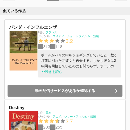
似ている作品
パンダ・インフルエンザ
8分
、
フランス
ジャンル：
コメディ
ショートフィルム・短編
3.2
313
118
ポールがパリの街をジョギングしていると、数ヶ
月前に別れた元彼女と再会する。しかし彼女は2
年間も同棲していたのにも関わらず、ポールのこ
とを全く覚えていない。いったい彼女の身に何が
>>続きを読む
起きたのか？
動画配信サービスがあるか確認する
Destiny
7分
、
日本
ジャンル：
アニメ
ショートフィルム・短編
3.7
203
255