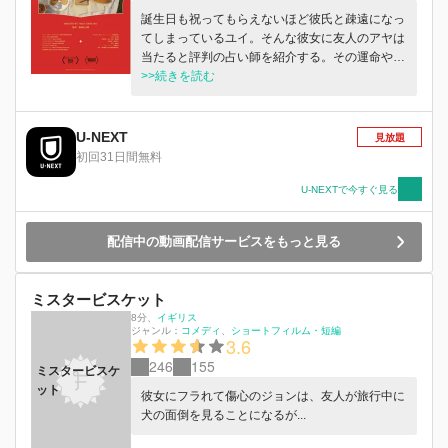
誕生日も祝ってもらえないほど彼氏と疎遠になっ
てしまっているユイ。そんな彼女に友人のアヤは
当たると評判の占い師を紹介する。その運命やい
かに……。ステイホームで描かれたラブコメディ
>>続きを読む
ー。
U-NEXT
見放題
初回31日間無料
U-NEXTで今すぐ見る
配信中の動画配信サービスをもっと見る
ミスタービスケット
8分
、
イギリス
ジャンル：
コメディ
ショートフィルム・短編
3.6
246
155
ミスタービスケ
ット
彼女にフラれて傷心のジョンは、友人が旅行中に
犬の面倒を見ることになるが...