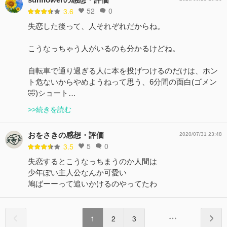
52
0
3.6
失恋した後って、人それぞれだからね。
こうなっちゃう人がいるのも分かるけどね。
自転車で通り過ぎる人に本を投げつけるのだけは、ホン
ト危ないからやめようねって思う、6分間の面白(ゴメン
🤣)ショート…
>>続きを読む
おをさきの感想・評価
2020/07/31 23:48
5
0
3.5
失恋するとこうなっちまうのか人間は
少年ぽい主人公なんか可愛い
鳩ばーーって追いかけるのやってたわ
1
2
3