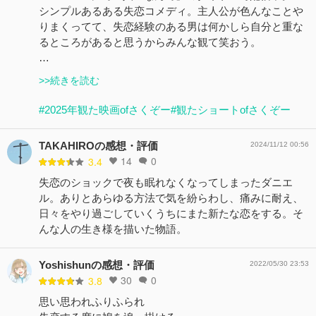
シンプルあるある失恋コメディ。主人公が色んなことや
りまくってて、失恋経験のある男は何かしら自分と重な
るところがあると思うからみんな観て笑おう。
…
>>続きを読む
#2025年観た映画ofさくぞー
#観たショートofさくぞー
TAKAHIROの感想・評価
2024/11/12 00:56
14
0
3.4
失恋のショックで夜も眠れなくなってしまったダニエ
ル。ありとあらゆる方法で気を紛らわし、痛みに耐え、
日々をやり過ごしていくうちにまた新たな恋をする。そ
んな人の生き様を描いた物語。
Yoshishunの感想・評価
2022/05/30 23:53
30
0
3.8
思い思われふりふられ