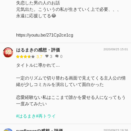
失恋した男の人のお話
元気出た。こういうの私が生きていく上で必要、、、
永遠に応援してる😂
https://youtu.be/271Cp2ce1cg
はるまきの感想・評価
2020/09/25 15:01
3
0
3.7
タイトルに導かれて…
一定のリズムで切り替わる画面で見えてくる主人公の情
緒が少しコミカルを演出していて面白かった
恋愛経験ない私はここまで誰かを愛せる人になってもう
一度みてみたい
#はるまき
#再トライ
sunflowerの感想・評価
2020/09/23 19:36