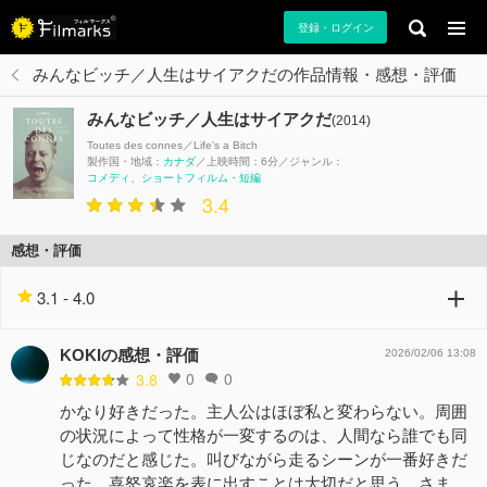
登録・ログイン
みんなビッチ／人生はサイアクだの作品情報・感想・評価
みんなビッチ／人生はサイアクだ
(2014)
Toutes des connes／Life's a Bitch
製作国・地域：
カナダ
上映時間：6分
ジャンル：
コメディ
ショートフィルム・短編
3.4
感想・評価
3.1 - 4.0
KOKIの感想・評価
2026/02/06 13:08
0
0
3.8
かなり好きだった。主人公はほぼ私と変わらない。周囲
の状況によって性格が一変するのは、人間なら誰でも同
じなのだと感じた。叫びながら走るシーンが一番好きだ
った。喜怒哀楽を表に出すことは大切だと思う。さま…