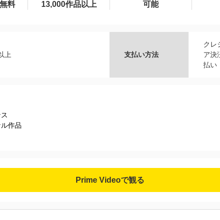
間無料
13,000作品以上
可能
クレ
品以上
支払い方法
ア決済
払い
ンス
ナル作品
Prime Videoで観る