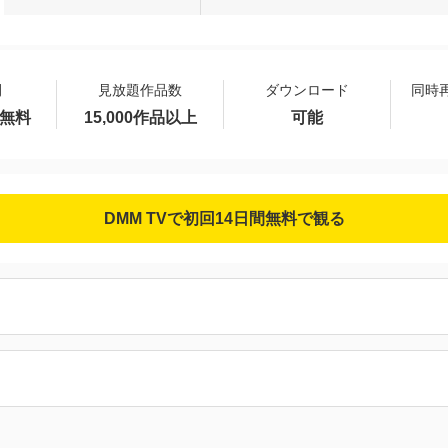
間
見放題作品数
ダウンロード
同時
間無料
15,000作品以上
可能
DMM TVで初回14日間無料で観る