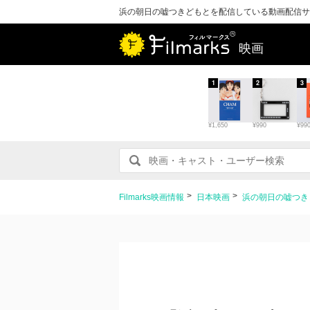
浜の朝日の嘘つきどもとを配信している動画配信サ
映画
1
2
3
¥1,650
¥990
¥99
Filmarks映画情報
日本映画
浜の朝日の嘘つき