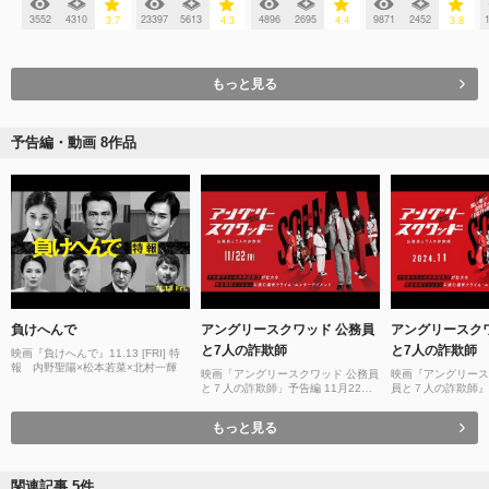
3552
4310
23397
5613
4896
2695
9871
2452
3.7
4.3
4.4
3.8
もっと見る
予告編・動画 8作品
負けへんで
アングリースクワッド 公務員
アングリースク
と7人の詐欺師
と7人の詐欺師
映画『負けへんで』11.13 [FRI] 特
報 内野聖陽×松本若菜×北村一輝
映画「アングリースクワッド 公務員
映画『アングリース
と７人の詐欺師」予告編 11月22日
員と７人の詐欺師』
公開
もっと見る
関連記事 5件