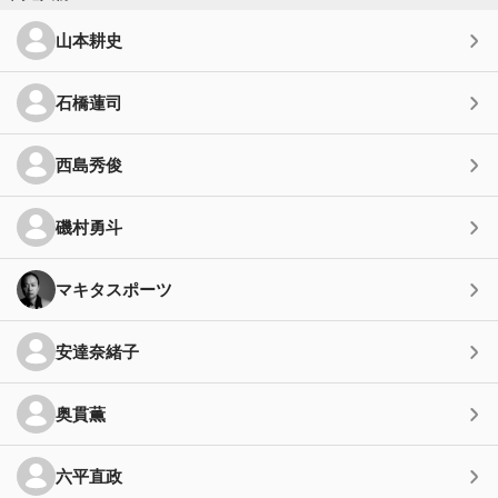
山本耕史
石橋蓮司
西島秀俊
磯村勇斗
マキタスポーツ
安達奈緒子
奥貫薫
六平直政