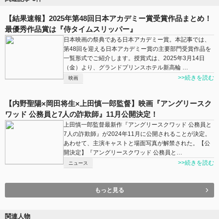
【結果速報】2025年第48回日本アカデミー賞受賞作品まとめ！
最優秀作品賞は『侍タイムスリッパー』
日本映画の祭典である日本アカデミー賞。本記事では、
第48回を迎える日本アカデミー賞の主要部門受賞作品を
一覧形式でご紹介します。授賞式は、2025年3月14日
（金）より、グランドプリンスホテル新高輪 …
>>続きを読む
映画
【内野聖陽×岡⽥将⽣×上田慎一郎監督】映画『アングリースク
ワッド 公務員と7人の詐欺師』11月公開決定！
上田慎一郎監督最新作『アングリースクワッド 公務員と
7人の詐欺師』が2024年11月に公開されることが決定。
あわせて、主演キャストと場面写真が解禁された。【公
開決定】『アングリースクワッド 公務員と…
>>続きを読む
ニュース
もっと見る
関連人物