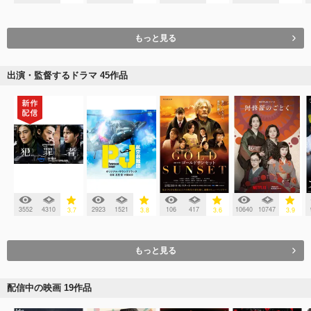
もっと見る
出演・監督するドラマ 45作品
3552
4310
2923
1521
106
417
10640
10747
3.7
3.8
3.6
3.9
もっと見る
配信中の映画 19作品