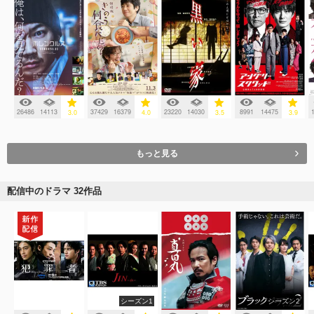
26486
14113
37429
16379
23220
14030
8991
14475
3.0
4.0
3.5
3.9
もっと見る
配信中のドラマ 32作品
シーズン1
シーズン2