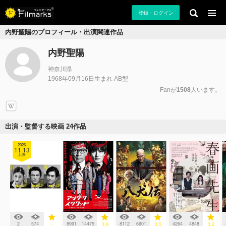
登録・ログイン
内野聖陽のプロフィール・出演関連作品
内野聖陽
神奈川県
1968年09月16日生まれ AB型
Fanが
1508
人います。
出演・監督する映画 24作品
2026
11.13
上映
2
574
8991
14475
8112
6901
4264
4848
-
3.9
3.5
3.2