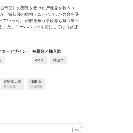
ざる帝国》の襲撃を受けた尸魂界を救うべ
だが、滅却師の始祖・ユーハバッハの命を受
っていった。 卍解を奪う手段をも持つ星十
もまた、ユーハバッハを前にしては力及ば…
クターデザイン
主題歌／挿入歌
史
w.o.d.
神山羊
置鮎龍太郎
稲田徹
朽⽊⽩哉
狛村左陣
PR