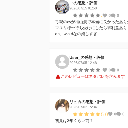
ユの感想・評価
2026/07/15 01:50
-
0
0
弓親のcvが福山潤で本当に良かったあり
マユリ様〜待ち受けにしたら御利益あり
op、w.o.dなの嬉しすぎ
User_の感想・評価
2026/07/05 12:48
-
0
0
このレビューはネタバレを含みます
リュカの感想・評価
2026/07/02 15:34
5.0
0
0
初見は3年くらい前？