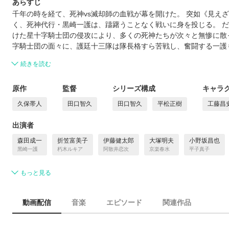
あらすじ
千年の時を経て、死神vs滅却師の血戦が幕を開けた。 突如《見え
く、死神代行・黒崎一護は、躊躇うことなく戦いに身を投じる。 
けた星十字騎士団の侵攻により、多くの死神たちが次々と無惨に散
字騎士団の面々に、護廷十三隊は隊長格すら苦戦し、奮闘する一護
続きを読む
原作
監督
シリーズ構成
キャラ
久保帯人
田口智久
田口智久
平松正樹
工藤昌
出演者
森田成一
折笠富美子
伊藤健太郎
大塚明夫
小野坂昌也
⿊崎⼀護
朽⽊ルキア
阿散井恋次
京楽春⽔
平⼦真⼦
もっと見る
動画配信
音楽
エピソード
関連作品