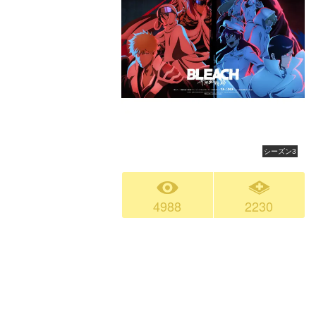
シーズン3
4988
2230