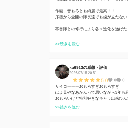
作画、音もろとも綺麗で最高！！
序盤から全開の隊長達でも歯が立たない
零番隊との修行により各々進化を遂げた
…
>>続きを読む
ka6913の感想・評価
2026/07/15 20:51
5.0
0
0
サイコーーーおもろすぎおもろすぎ
はよ見やなあかんって思いながら3年も
おもろいけど特別好きなキャラ出来ひんな
>>続きを読む