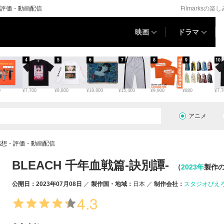
・評価・動画配信
Filmarksの楽
映画
ドラマ
4
5
6
7
8
9
10
0
¥7,700
¥8,800
¥19,800
¥15,400
¥9,900
¥880
¥7,7
アニメ
・感想・評価・動画配信
BLEACH 千年血戦篇-訣別譚-
（
2023年
製作
公開日：2023年07月08日
製作国・地域：
日本
制作会社：
スタジオぴえ
4.3