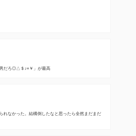
男だろ◎△＄♪×￥」が最高
られなかった。結構倒したなと思ったら全然まだまだ