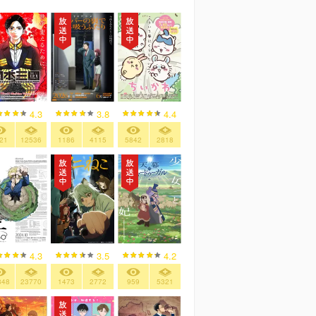
4.3
3.8
4.4
21
12536
1186
4115
5842
2818
4.3
3.5
4.2
848
23770
1473
2772
959
5321