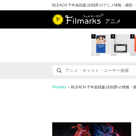
BLEACH 千年血戦篇-訣別譚-のアニメ情報・感想
アニメ
1
2
3
¥1,650
¥990
¥99
Filmarks
BLEACH 千年血戦篇-訣別譚-の情報