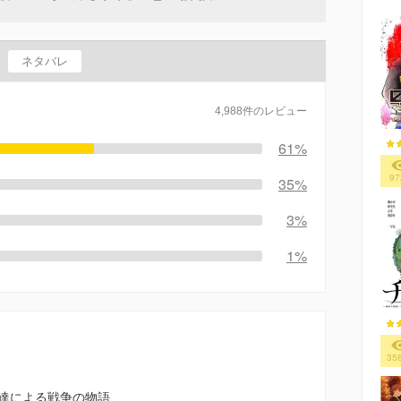
ネタバレ
4,988件のレビュー
61%
97
35%
3%
1%
35
達による戦争の物語