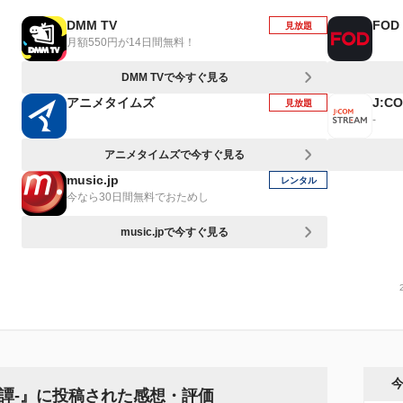
DMM TV
FOD
見放題
月額550円が14日間無料！
DMM TVで今すぐ見る
アニメタイムズ
J:C
見放題
-
アニメタイムズで今すぐ見る
music.jp
レンタル
今なら30日間無料でおためし
music.jpで今すぐ見る
訣別譚-』に投稿された感想・評価