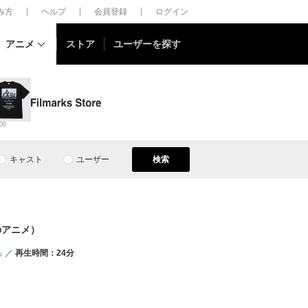
しみ方
ヘルプ
会員登録
ログイン
アニメ
ストア
ユーザーを探す
00
キャスト
ユーザー
検索
のアニメ）
ろ
再生時間：24分