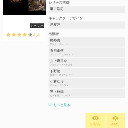
シリーズ構成
瀬古浩司
キャラクターデザイン
岸友洋
シーズン4
4.4
出演者
梶裕貴
エレン・イェーガー
石川由依
ミカサ・アッカーマン
井上麻里奈
アルミン・アルレルト
下野紘
コニー・スプリンガー
小林ゆう
サシャ・ブラウス
三上枝織
ヒストリア・レイス
もっと見る
37822
4443