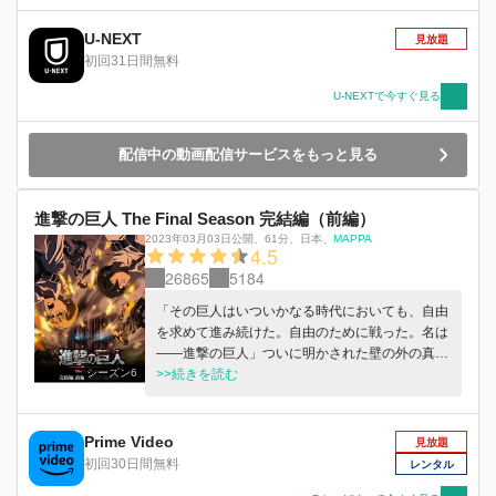
U-NEXT
見放題
初回31日間無料
U-NEXTで今すぐ見る
配信中の動画配信サービスをもっと見る
進撃の巨人 The Final Season 完結編（前編）
2023年03月03日公開
、
61分
、
日本
、
MAPPA
4.5
26865
5184
「その巨人はいついかなる時代においても、自由
を求めて進み続けた。自由のために戦った。名は
――進撃の巨人」ついに明かされた壁の外の真実
シーズン6
と、巨人の正体。ここに至るまで、人類はあまり
>>続きを読む
にも大きすぎる犠牲を払っていた。それでもな
お、彼らは進み続けなければならない。壁の外に
ある海を、自由の象徴を、まだその目で見ていな
Prime Video
見放題
いのだから。――やがて時は流れ、一度目の「超
初回30日間無料
レンタル
大型巨人」襲来から6年。調査兵団はウォール・