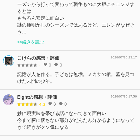
ーズンから打って変わって戦争ものに大胆にチェンジす
るとは
もちろん安定に面白い
謎の種明かしのシーズンではあるけど、エレンがなぜそ
う…
>>続きを読む
こけらの感想・評価
2026/07/30 23:17
0
0
-
記憶が人を作る。子どもは無垢。ミカサの棺。墓を見つ
けた未開の少年。
Eightの感想・評価
2026/07/30 17:56
3
0
4.3
妙に現実味を帯びる話になってきて面白い
今まで腑に落ちない部分がだんだん分かるようになって
きて続きがクソ気になる