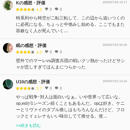
Kの感想・評価
2026/07/26 15:17
0
0
4.5
時系列やら時空が二転三転して、この辺から追いつくの
に必死になる。ちょっと中弛みし始める。ここでもまた
容赦なく人が死んでいく…
眠の感想・評価
2026/07/23 00:35
0
0
4.0
壁外でのマーレvs調査兵団の戦いクソ熱かったけどサシ
ャが悲しすぎてほんまにつらかった
U10の感想・評価
2026/07/22 14:10
0
0
3.7
やっぱ戦争･対人は面白いなぁ。いや世界って広いな。
op,edが1シーズン続くこともあるんだ。opは好き。ケニ
ーとリヴァイのダブル推しはもちろんなんだけど、フロ
ックとイェレナもいい味出してて推せる。使…
>>続きを読む