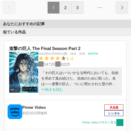
1
2
3
あなたにおすすめの記事
似ている作品
進撃の巨人 The Final Season Part 2
2022年01月09日公開
、
24分
、
日本
、
MAPPA
4.4
34720
6225
「その巨人はいついかなる時代においても、自由
を求めて進み続けた。 自由のために戦った。名
は――進撃の巨人」 ついに明かされた壁の外の
シーズン5
真実と、巨人の正体。 ここに至るまで、人類は
>>続きを読む
あまりにも大きすぎる犠牲を払っていた。 それ
でもなお、彼らは進み続けなければならない。
壁の外にある海を、自由の象徴を、まだその目で
Prime Video
見放題
見ていないのだから。 ――やがて時は流れ、一
初回30日間無料
レンタル
度目の「超大型巨人」襲来から6年。 調査兵団は
ウォール・マリア外への壁外調査を敢行する。
Prime Videoで今すぐ見る
「壁の向こうには海があって、海の向こうには自