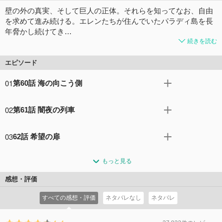
壁の外の真実、そして巨人の正体。それらを知ってなお、自由
を求めて進み続ける。エレンたちが住んでいたパラディ島を長
年脅かし続けてき…
続きを読む
エピソード
01
第60話 海の向こう側
人類と巨人との壮絶な戦いが始まって、もうどれくらいの
02
第61話 闇夜の列車
時が過ぎただろうか・・・・・・。エレン・イェーガーが
めざし、たどり着いた海の向こう側では、いつ終わるとも
4年に及んだマーレと中東連合との戦争は、マーレの勝利
知れない戦争が続いていた。彼らは何者で、何のために戦
03
62話 希望の扉
で終結した。だが、あわやマーレの巨人2体が失われる事
っているのか？今、ひとりの少年兵が決死の覚悟をもっ
態は、巨人の力ですべてを支配する時代が終わりつつある
故郷に帰り、母と再会したライナー・ブラウン。その夜、
て、最前線へと身を投じる。
ことを示していた。対巨人兵器の開発を進める諸外国への
もっと見る
彼は戦士をめざした幼き日々を思い返していた。エルディ
コメント73件
拍手126回
後れを挽回すべく、ジーク・イェーガーはあることを軍の
ア人を母に持つライナーの夢は、母と共に名誉マーレ人の
感想・評価
上層部に進言する。
称号を手に入れて、離れ離れになった父と共に暮らすこ
コメント57件
拍手101回
すべての感想・評価
ネタバレなし
ネタバレ
と。巨人の力を継承して世界を救う英雄になれば、その願
いが叶うと信じて・・・・・・。
コメント51件
拍手107回