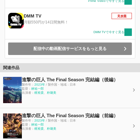
マリア外への壁外調査を敢行する。「壁の向こう
Prime Videoで今すぐ見る
には海があって、海の向こうには自由がある。ず
っとそう信じてた......」壁の中の人類が、初めて
DMM TV
見放題
辿り着いた海。果てしなく広がる水平線の先にあ
月額550円が14日間無料！
るのは自由か、それとも......?エレン・イェーガー
の物語は、新たな局面を迎える。
DMM TVで今すぐ見る
配信中の動画配信サービスをもっと見る
関連作品
進撃の巨人 The Final Season 完結編（後編）
製作年：
2023年
/ 製作国・地域：日本
監督：
林祐一郎
出演者：
梶裕貴
、
朴璐美
進撃の巨人 The Final Season 完結編（前編）
製作年：
2023年
/ 製作国・地域：日本
監督：
林祐一郎
出演者：
梶裕貴
、
朴璐美