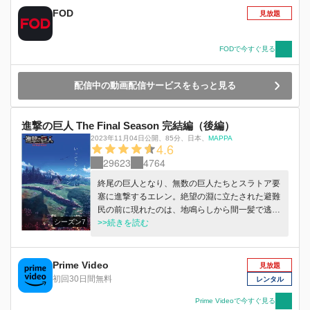
由がある。ずっとそう信じてた……」 壁の中の
FOD
見放題
人類が、初めて辿り着いた海。 果てしなく広が
る水平線の先にあるのは自由か、それとも……？
エレン・イェーガーの物語は、新たな局面を迎え
FODで今すぐ見る
る。
配信中の動画配信サービスをもっと見る
進撃の巨人 The Final Season 完結編（後編）
2023年11月04日公開
、
85分
、
日本
、
MAPPA
4.6
29623
4764
終尾の巨人となり、無数の巨人たちとスラトア要
塞に進撃するエレン。絶望の淵に立たされた避難
民の前に現れたのは、地鳴らしから間一髪で逃れ
シーズン7
られたミカサ、アルミン、ジャン、コニー、ライ
>>続きを読む
ナー、ピーク、リヴァイ。かつての仲間たち、そ
して幼馴染とエレンの戦いがここに終結する。
Prime Video
見放題
初回30日間無料
レンタル
Prime Videoで今すぐ見る