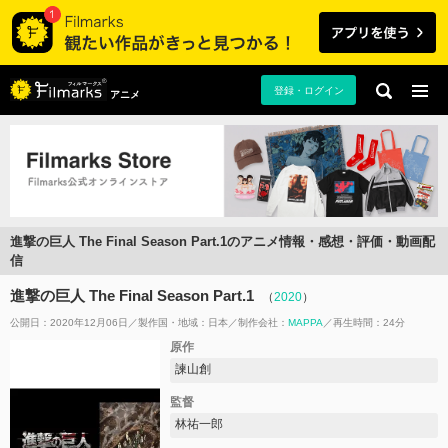
登録・ログイン
アニメ
進撃の巨人 The Final Season Part.1のアニメ情報・感想・評価・動画配
信
進撃の巨人 The Final Season Part.1
（
2020
）
公開日：2020年12月06日
製作国・地域：
日本
制作会社：
MAPPA
再生時間：24分
原作
諫山創
監督
林祐一郎