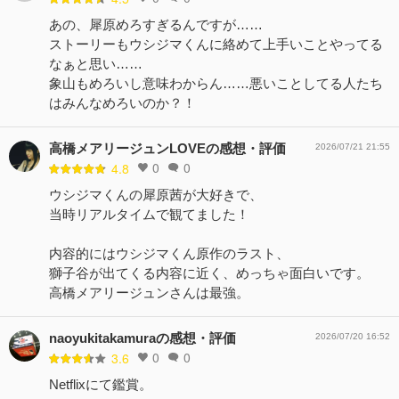
あの、犀原めろすぎるんですが……
ストーリーもウシジマくんに絡めて上手いことやってる
なぁと思い……
象山もめろいし意味わからん……悪いことしてる人たち
はみんなめろいのか？！
高橋メアリージュンLOVEの感想・評価
2026/07/21 21:55
0
0
4.8
ウシジマくんの犀原茜が大好きで、
当時リアルタイムで観てました！
内容的にはウシジマくん原作のラスト、
獅子谷が出てくる内容に近く、めっちゃ面白いです。
高橋メアリージュンさんは最強。
naoyukitakamuraの感想・評価
2026/07/20 16:52
0
0
3.6
Netflixにて鑑賞。