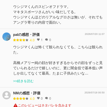
ウシジマくんのスピンオフドラマ。
マキタスポーツさんがいい味だしてる。
ウシジマくんほどのリアルなグロさは無いが、それでも
アングラ寄りの内容で面白い。
palの感想・評価
2026/07/20 11:07
1
0
4.0
ウシジマくんは怖くて観られなくても、こちらは観られ
た。
高橋メアリー純の顔が好きすぎるからその顔をずっと見
ていられるだけで嬉しいのに、更に闇金役で基本低い声
しか出してなくて最高。たまに子供みたいな…
>>続きを読む
NMの感想・評価
2026/07/18 00:50
0
0
4.0
このレビューはネタバレを含みます