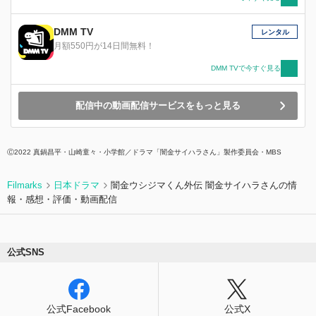
DMM TV
レンタル
月額550円が14日間無料！
DMM TVで今すぐ見る
配信中の動画配信サービスをもっと見る
Ⓒ2022 真鍋昌平・山崎童々・小学館／ドラマ「闇金サイハラさん」製作委員会・MBS
Filmarks
日本ドラマ
闇金ウシジマくん外伝 闇金サイハラさんの情
報・感想・評価・動画配信
公式SNS
公式Facebook
公式X