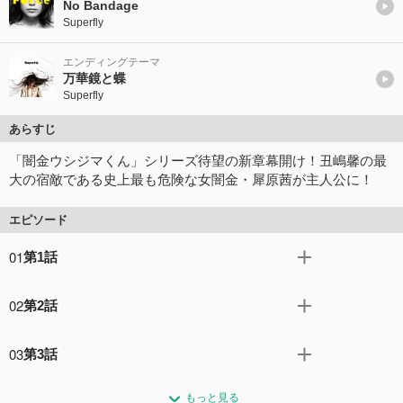
No Bandage
Superfly
エンディングテーマ
万華鏡と蝶
Superfly
あらすじ
「闇金ウシジマくん」シリーズ待望の新章幕開け！丑嶋馨の最
大の宿敵である史上最も危険な女闇金・犀原茜が主人公に！
エピソード
01
第1話
アウトローの金融屋・サイハラ（高橋メアリージュン）
02
第2話
は、右腕の村井（マキタスポーツ）に加え、ケツモチのヤ
クザ・熊倉（光石研）の命令でハザマ（宮世琉弥）を雇
熊倉（光石研）にテーブルマナーを注意されたサイハラ
う。 かつてサイハラに追い込まれ死にかけた愛沢（中尾明
03
第3話
（高橋メアリージュン）は柄崎（やべきょうすけ）や高田
慶）は妻・明美（木南晴夏）と念願のラーメン屋を開く。
（崎本大海）と遭遇。 東大卒の田中（勝村政信）はアイド
サイハラ（高橋メアリージュン）は「オサレ皇帝」G
コメント35件
拍手78回
ルにハマり借金。愛沢（中尾明慶）を追い込むサイハラに
もっと見る