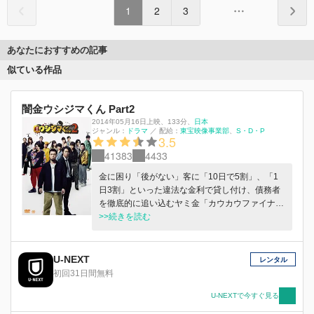
1
2
3
あなたにおすすめの記事
似ている作品
闇金ウシジマくん Part2
2014年05月16日上映
、
133分
、
日本
ジャンル：
ドラマ
／
配給：
東宝映像事業部
S・D・P
3.5
41383
4433
金に困り「後がない」客に「10日で5割」、「1
日3割」といった違法な金利で貸し付け、債務者
を徹底的に追い込むヤミ金「カウカウファイナン
ス」のウシジマとNo2の柄崎、元ホストでヤミ金
>>続きを読む
界のプリンス・高田。新たな相棒として情報屋・
戌亥を迎え、待望の映画Part2では、スピーディ
で重量感のあるアクションとバイオレンス、特濃
U-NEXT
レンタル
の人間ドラマと悲喜劇、すべてがハンパなくスケ
初回31日間無料
ールアップ！！究極の“ウシジマ・ワールド”がこ
こに開幕する―。
U-NEXTで今すぐ見る