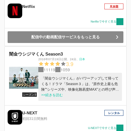
Netflix
見放題
Netflixで今すぐ見る
配信中の動画配信サービスをもっと見る
闇金ウシジマくん Season3
2016年07月19日公開
、
24分
、
日本
3.9
11119
1059
「闇金ウシジマくん」がパワーアップして帰って
くる！ドラマ「Season３」は、“原作史上最も危
険”“シリーズ中、映像化難易度MAX”との呼び声高
シーズン3
いエピソード「洗脳くん編」を極限まで実写化！
>>続きを読む
雑誌社に勤める上原まゆみ役に、モデル・女優と
して活躍する光宗薫、まゆみが偶然出会う男・神
堂大道役を、変幻自在の若手実力派俳優、中村倫
U-NEXT
レンタル
也が演じる。他にも「テレクラくん編」などのエ
初回31日間無料
ピソードが加わり、複数のストーリーが同時に展
開していく。そこに、ウシジマはどう関わり、彼
U-NEXTで今すぐ見る