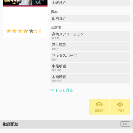
土岐洋介
脚本
山岡真介
出演者
3.9
高橋メアリージュン
犀原茜
宮世琉弥
硲悠斗
マキタスポーツ
村井
中尾明慶
愛沢浩司
木南晴夏
愛沢明美
もっと見る
6585
1704
動画配信
PR