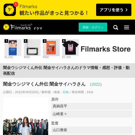
登録・ログイン
ドラマ
1
2
3
4
¥1,650
¥990
¥990
¥7,700
闇金ウシジマくん外伝 闇金サイハラさんのドラマ情報・感想・評価・動
画配信
闇金ウシジマくん外伝 闇金サイハラさん
（
2022
）
公開日：2022年09月20日
製作国・地域：
日本
再生時間：24分
原作
真鍋昌平
山崎童々
監督
山口雅俊