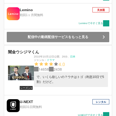
らはどんな目に合うのか目が離せない！！
Lemino
見放題
初回1ヶ月間無料
Leminoで今すぐ見る
配信中の動画配信サービスをもっと見る
闇金ウシジマくん
2010年10月12日公開
、
26分
、
日本
ジャンル：
ドラマ
4.0
14658
2438
で、いくら欲しいの？ウチはトゴ（利息10日で5
割）だけど。
シーズン1
U-NEXT
レンタル
初回31日間無料
U-NEXTで今すぐ見る