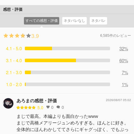
10（藤本涼）を脅し愛沢夫妻（中尾明慶・木南晴夏）のラ
半グレのボス・キサヤマ（野村周平）との対決が迫る。
ーメン屋の宣伝部長にする。 まずいラーメン屋でハザマ
感想・評価
コメント26件
拍手73回
（宮世琉弥）は村井（マキタスポーツ）からサイハラとキ
すべての感想・評価
ネタバレなし
ネタバレ
サヤマ（野村周平）と熊倉（光石研）の過去の因縁を聞
く。
3.9
コメント23件
拍手59回
6,585件のレビュー
4.1 - 5.0
32%
3.1 - 4.0
60%
2.1 - 3.0
7%
1.0 - 2.0
1%
あろまの感想・評価
2026/08/07 05:02
0
0
5.0
まじで最高。本編よりも面白かったwww
まじで高橋メアリージュンめろすぎる。ほんとに好き。
全体的にほんわかしててさらにギャグっぽく、でもぶっ