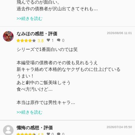
飛んでるのが面白い。
過去作の債務者が沢山出てきてそれも…
>>続きを読む
なみほの感想・評価
2026/08/06 11:01
1
0
3.8
シリーズで1番面白いのでは笑
本編登場の債務者のその後も見れるうえ
新キャラ絡めて本格的なヤクザものに仕上げている
うまい！
あと劇中のご飯美味しそう
食べ方汚いけど…
本当は原作では男性キャラ…
>>続きを読む
懺悔の感想・評価
2026/07/24 05:50
0
0
4.5