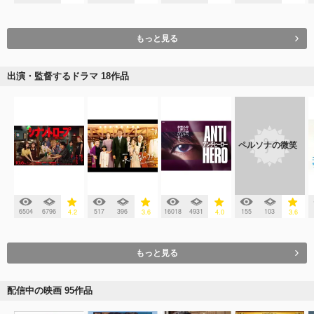
もっと見る
出演・監督するドラマ 18作品
ペルソナの微笑
6504
6796
517
396
16018
4931
155
103
4.2
3.6
4.0
3.6
もっと見る
配信中の映画 95作品