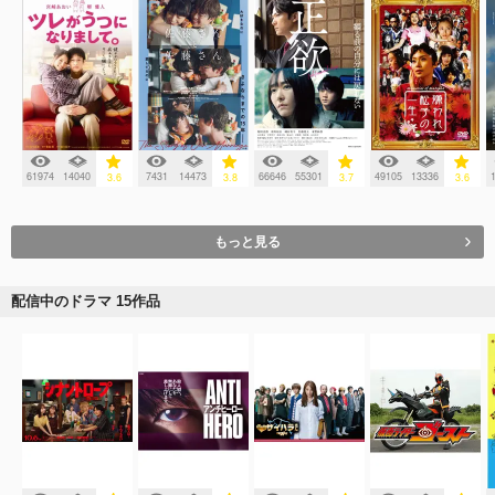
61974
14040
7431
14473
66646
55301
49105
13336
3.6
3.8
3.7
3.6
もっと見る
配信中のドラマ 15作品