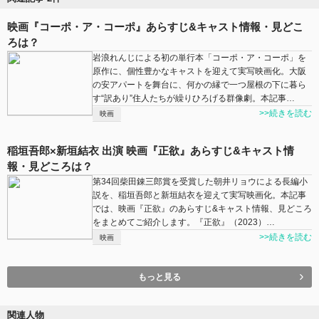
映画『コーポ・ア・コーポ』あらすじ&キャスト情報・見どこ
ろは？
岩浪れんじによる初の単行本「コーポ・ア・コーポ」を
原作に、個性豊かなキャストを迎えて実写映画化。大阪
の安アパートを舞台に、何かの縁で一つ屋根の下に暮ら
す“訳あり”住人たちが繰りひろげる群像劇。本記事…
>>続きを読む
映画
稲垣吾郎×新垣結衣 出演 映画『正欲』あらすじ&キャスト情
報・見どころは？
第34回柴田錬三郎賞を受賞した朝井リョウによる長編小
説を、稲垣吾郎と新垣結衣を迎えて実写映画化。本記事
では、映画『正欲』のあらすじ&キャスト情報、見どころ
をまとめてご紹介します。『正欲』（2023）…
>>続きを読む
映画
もっと見る
関連人物