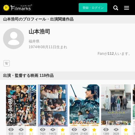
登録・ログイン
山本浩司のプロフィール・出演関連作品
山本浩司
福井県
1974年08月11日生まれ
Fanが
112
人います。
出演・監督する映画 118作品
938
610
7431
14473
25244
21430
1389
3628
3.7
3.8
3.9
3.6