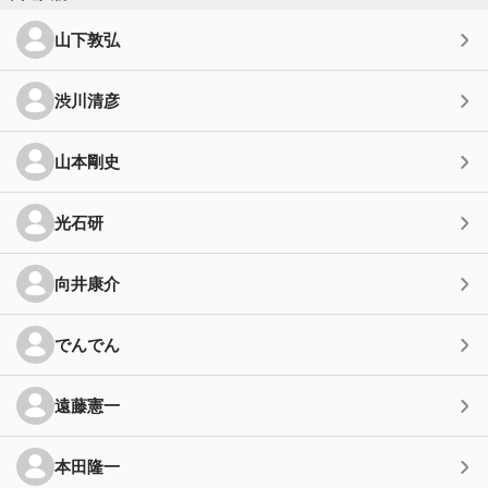
山下敦弘
渋川清彦
山本剛史
光石研
向井康介
でんでん
遠藤憲一
本田隆一