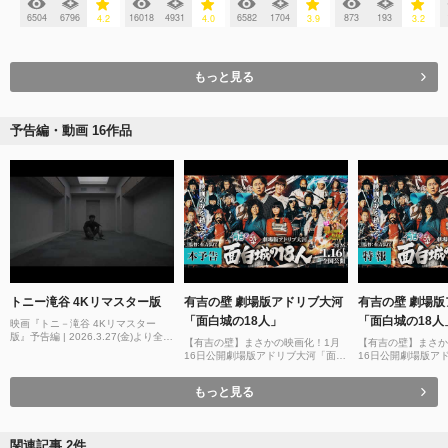
6504
6796
16018
4931
6582
1704
873
193
4.2
4.0
3.9
3.2
もっと見る
予告編・動画 16作品
トニー滝谷 4Kリマスター版
有吉の壁 劇場版アドリブ大河
有吉の壁 劇場
「面白城の18人」
「面白城の18人
映画『トニ－滝谷 4Kリマスター
版』予告編 | 2026.3.27(金)より全国
【有吉の壁】まさかの映画化！1月
【有吉の壁】まさか
順次公開
16日公開劇場版アドリブ大河「面白
16日公開劇場版ア
城の18人」【予告】
城の18人」【特報
もっと見る
関連記事 2件