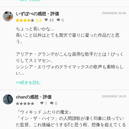
いずぼぺの感想・評価
2026/08/02 20:46
45
0
3.8
ちょっと長いかな…
長いこと以外はとても贅沢で凝りに凝った作品だと思
う。
アリアナ・グランデがこんな器用な歌手だとは！びっく
りしてスミマセン。
シンシア・エリヴォのクライマックスの歌声も素晴らし
い…
>>続きを読む
chanの感想・評価
2026/08/02 19:10
1
0
-
『ウィキッド ふたりの魔女』
「イン・ザ・ハイツ」の人間讃歌が凄く印象に残ってい
た監督。これ後編どうする⁉︎と思う程、想像を超えてくる