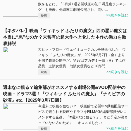
数をもとに、「3月第1週公開映画の初日満足度ランキン
グ」を発表。先週末に劇場公開され、高い…
>>続きを読む
映画
【ネタバレ】映画『ウィキッド ふたりの魔女』西の悪い魔女は
本当に“悪”なのか？未曾有の超大作へと化した本作の魅力を徹
底解説
大ヒットブロードウェイミュージカルを映画化した『ウ
ィキッド ふたりの魔女』が、2025年3月7日（金）より
全国で劇場公開中だ。第97回アカデミー賞（R）では作
品賞、主演女優賞、助演女優賞など10部門…
>>続きを読む
映画
週末なに観る？編集部がオススメする劇場公開&VOD配信中の
映画・ドラマ3選！『ウィキッド ふたりの魔女』『ナミビアの
砂漠』etc.【2025年3月7日版】
今週末は映画を観ない？ 映画館で公開中&動画配信サー
ビスで観られる映画やドラマをFILMAGA編集部員がレコ
メンドする企画、「#週末なに観る？」。まだ予定が決ま
っていない方のために、 オススメしたい…
>>続きを読む
映画