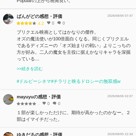
Popularの上から画角良い。
ばんがどの感想・評価
2026/08/06 07:47
0
0
4.2
プリクエル映画としてはかなりの傑作。
オズの魔法使いが100倍面白くなる。同じくプリクエル
であるディズニーの「オズ始まりの戦い」よりこっちの
方が好み。二人の魔女を主役に据えかなりキャラを深掘
っている…
>>続きを読む
#ドルビーシネマ
#チラリと映るドロシーの無双感w
mayuyuの感想・評価
2026/08/06 02:07
0
0
-
１部が楽しかっただけに、期待が高かったのかなー。２
部はイマイチだった。
ゆきだるの感想・評価
2026/08/05 22:34