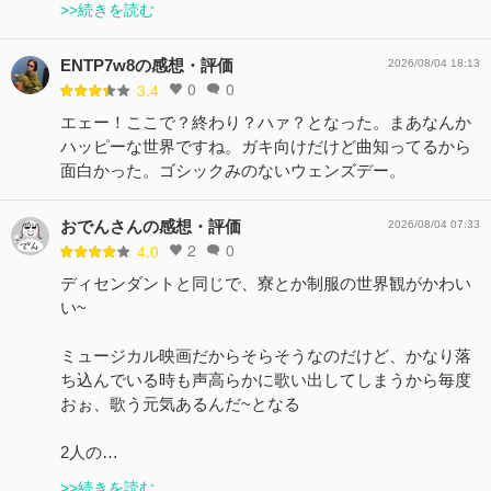
>>続きを読む
ENTP7w8の感想・評価
2026/08/04 18:13
0
0
3.4
エェー！ここで？終わり？ハァ？となった。まあなんか
ハッピーな世界ですね。ガキ向けだけど曲知ってるから
面白かった。ゴシックみのないウェンズデー。
おでんさんの感想・評価
2026/08/04 07:33
2
0
4.0
ディセンダントと同じで、寮とか制服の世界観がかわい
い~
ミュージカル映画だからそらそうなのだけど、かなり落
ち込んでいる時も声高らかに歌い出してしまうから毎度
おぉ、歌う元気あるんだ~となる
2人の…
>>続きを読む