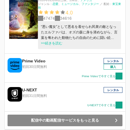
2026年03月06日上映
、
138分
、
アメリカ
ジャンル：
恋愛
ミュージカル
ファンタジー
／
配給：
東宝東
和
4.0
47474
34616
“悪い魔女”として悪名を着せられ民衆の敵となっ
たエルファバは、オズの森に身を潜めながら、言
葉を奪われた動物たちの自由のために闘い続
け、“偉大なるオズの魔法使い”（ジェフ・ゴール
>>続きを読む
ドブラム）の噓にまみれた正体を世に暴こうとし
ていた。一方のグリンダは“善い魔女”としてオズ
の国にとって希望の象徴となり、名声と人気の恩
Prime Video
レンタル
恵を満喫する日々。しかし、その心にはエルファ
初回30日間無料
購入
バとの決別が影を落としていた。 シズ大学に通
っていた頃、エルファバとグリンダはぶつかり合
Prime Videoで今すぐ見る
いながらも「ふたり一緒なら何だってできる」
と、互いに心を通わせた。そして今、正反対の道
U-NEXT
レンタル
へと駆り立てられたふたりは、かけがえのないか
初回31日間無料
つての友に、もう一度向き合わなければいけな
い。自らを、そしてオズという世界そのものを、
U-NEXTで今すぐ見る
永遠に変えるために。
配信中の動画配信サービスをもっと見る