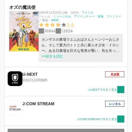
オズの魔法使
1954年12月22日上映
、
102分
、
アメリカ
ジャンル：
ミュージカル
アドベンチャー・冒険
ファミリー
／
配給：
MGM
3.8
36844
12624
カンザスの農場でエムおばさんとヘンリーおじさ
ん、そして愛犬のトトと共に暮らす少女・ドロシ
ー。ある日農場を巨大な竜巻が襲い、気を失った
ドロシーは家もろともオズの国へと運ばれてい
>>続きを読む
く。再び彼女が目を覚ますと、東の魔女が家の下
敷きになっていて…。
U-NEXT
見放題
初回31日間無料
U-NEXTで今すぐ見る
J:COM STREAM
レンタル
-
J:COM STREAMで今すぐ見る