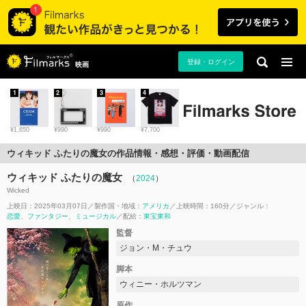
登録・ログイン
映画
1
2
3
4
¥1,650
¥990
¥990
¥7,700
ウィキッド ふたりの魔女の作品情報・感想・評価・動画配信
ウィキッド ふたりの魔女
（
2024
）
Wicked
上映日：2025年03月07日
製作国・地域：
アメリカ
上映時間：160分
ジャンル：
恋愛
ファンタジー
ミュージカル
配給：
東宝東和
監督
ジョン・M・チュウ
脚本
ウィニー・ホルツマン
原作