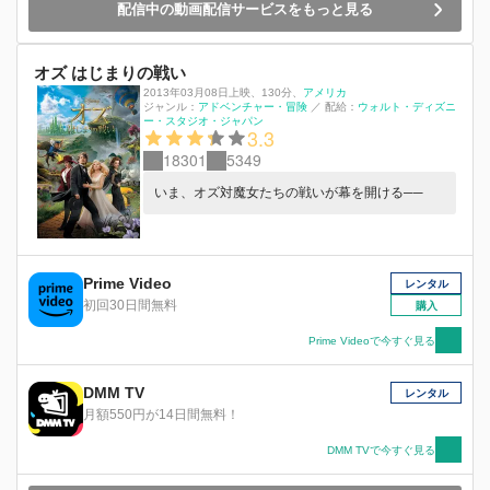
配信中の動画配信サービスをもっと見る
オズ はじまりの戦い
2013年03月08日上映
、
130分
、
アメリカ
ジャンル：
アドベンチャー・冒険
／
配給：
ウォルト・ディズニ
ー・スタジオ・ジャパン
3.3
18301
5349
いま、オズ対魔女たちの戦いが幕を開ける──
Prime Video
レンタル
初回30日間無料
購入
Prime Videoで今すぐ見る
DMM TV
レンタル
月額550円が14日間無料！
DMM TVで今すぐ見る