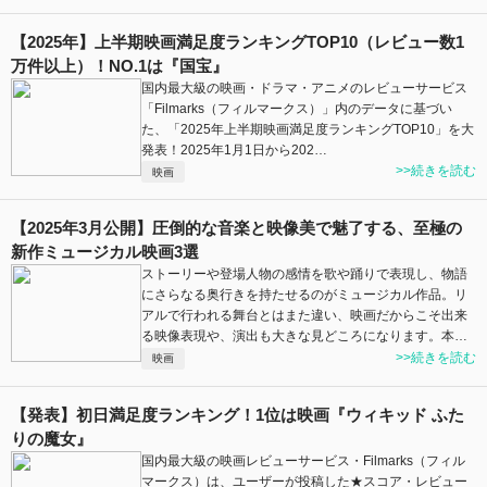
【2025年】上半期映画満足度ランキングTOP10（レビュー数1
万件以上）！NO.1は『国宝』
国内最大級の映画・ドラマ・アニメのレビューサービス
「Filmarks（フィルマークス）」内のデータに基づい
た、「2025年上半期映画満足度ランキングTOP10」を大
発表！2025年1月1日から202…
>>続きを読む
映画
【2025年3月公開】圧倒的な音楽と映像美で魅了する、至極の
新作ミュージカル映画3選
ストーリーや登場人物の感情を歌や踊りで表現し、物語
にさらなる奥行きを持たせるのがミュージカル作品。リ
アルで行われる舞台とはまた違い、映画だからこそ出来
る映像表現や、演出も大きな見どころになります。本…
>>続きを読む
映画
【発表】初日満足度ランキング！1位は映画『ウィキッド ふた
りの魔女』
国内最大級の映画レビューサービス・Filmarks（フィル
マークス）は、ユーザーが投稿した★スコア・レビュー