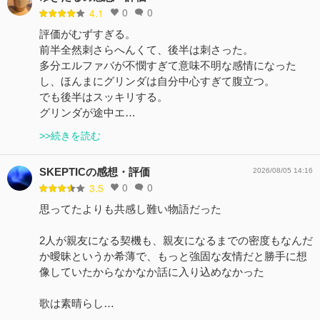
0
0
4.1
評価がむずすぎる。
前半全然刺さらへんくて、後半は刺さった。
多分エルファバが不憫すぎて意味不明な感情になった
し、ほんまにグリンダは自分中心すぎて腹立つ。
でも後半はスッキリする。
グリンダが途中エ…
>>続きを読む
SKEPTICの感想・評価
2026/08/05 14:16
0
0
3.5
思ってたよりも共感し難い物語だった
2人が親友になる契機も、親友になるまでの密度もなんだ
か曖昧というか希薄で、もっと強固な友情だと勝手に想
像していたからなかなか話に入り込めなかった
歌は素晴らし…