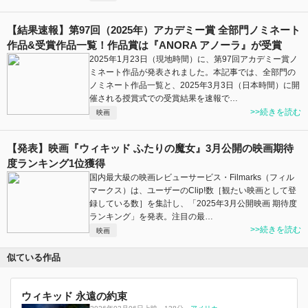
【結果速報】第97回（2025年）アカデミー賞 全部門ノミネート
作品&受賞作品一覧！作品賞は『ANORA アノーラ』が受賞
2025年1月23日（現地時間）に、第97回アカデミー賞ノ
ミネート作品が発表されました。本記事では、全部門の
ノミネート作品一覧と、2025年3月3日（日本時間）に開
催される授賞式での受賞結果を速報で…
>>続きを読む
映画
【発表】映画『ウィキッド ふたりの魔女』3月公開の映画期待
度ランキング1位獲得
国内最大級の映画レビューサービス・Filmarks（フィル
マークス）は、ユーザーのClip!数［観たい映画として登
録している数］を集計し、「2025年3月公開映画 期待度
ランキング」を発表。注目の最…
>>続きを読む
映画
似ている作品
ウィキッド 永遠の約束