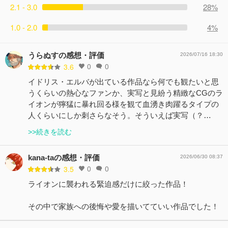
2.1 - 3.0
28%
1.0 - 2.0
4%
うらぬすの感想・評価
2026/07/16 18:30
0
0
3.6
イドリス・エルバが出ている作品なら何でも観たいと思
うくらいの熱心なファンか、実写と見紛う精緻なCGのラ
イオンが獰猛に暴れ回る様を観て血湧き肉躍るタイプの
人くらいにしか刺さらなそう。そういえば実写（？…
>>続きを読む
kana-taの感想・評価
2026/06/30 08:37
0
0
3.5
ライオンに襲われる緊迫感だけに絞った作品！
その中で家族への後悔や愛を描いてていい作品でした！