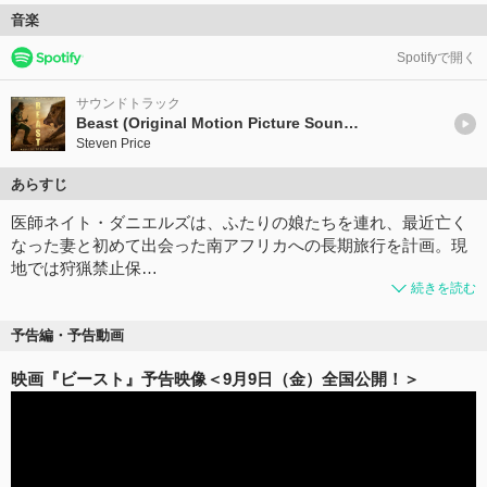
音楽
Spotifyで開く
サウンドトラック
Beast (Original Motion Picture Soundtrack)
Steven Price
あらすじ
医師ネイト・ダニエルズは、ふたりの娘たちを連れ、最近亡く
なった妻と初めて出会った南アフリカへの長期旅行を計画。現
地では狩猟禁止保…
続きを読む
予告編・予告動画
映画『ビースト』予告映像＜9月9日（金）全国公開！＞