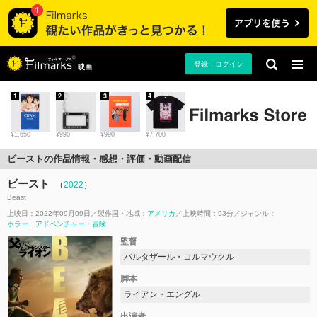
登録・ログイン
映画
1
2
3
4
¥1,650
¥990
¥990
¥7,700
ビーストの作品情報・感想・評価・動画配信
ビースト
（
2022
）
Beast
上映日：2022年09月09日
製作国・地域：
アメリカ
上映時間：93分
ジャンル：
ホラー
アドベンチャー・冒険
監督
バルタザール・コルマウクル
脚本
ライアン・エングル
出演者