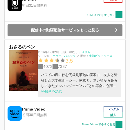
いたラッシュガードを使い止血。サメの動きのパ
初回31日間無料
ターンを解読。生存へのリミットが刻一刻と迫る
中、彼女が選んだ究極の決断とは―？
U-NEXTで今すぐ見る
配信中の動画配信サービスをもっと見る
おさるのベン
2026年02月20日上映
、
89分
、
アメリカ
ジャンル：
ホラー
パニック
／
配給：
東和ピクチャーズ
3.5
4073
7387
ハワイの森に佇む高級別荘地の実家に、友人と帰
省した大学生ルーシー。家族と、幼い頃から暮ら
してきたチンパンジーの“ベン”との再会に心躍ら
せる。プールにパーティ、楽しい休暇――しか
>>続きを読む
し、いつもは賢くてかわいいベンの様子の何かが
おかしい・・・。
Prime Video
レンタル
初回30日間無料
購入
Prime Videoで今すぐ見る