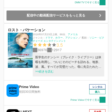
DMM TVで今すぐ見る
配信中の動画配信サービスをもっと見る
ロスト・バケーション
2016年07月23日上映
、
86分
、
アメリカ
ジャンル：
ドラマ
ホラー
アクション
／
配給：
ソニー・ピク
チャーズ エンタテインメント
3.5
36976
12917
医学生のナンシー（ブレイク・ライブリー）は休
暇を利用し、ついにそのビーチを訪れる。地形、
波、風。すべてが完璧だった。母に先立たれた父
と幼い妹の世話、医師となるための勉強漬けの
>>続きを読む
日々から解放されるナンシー。そんな彼女の最高
の休暇が一転、恐怖に支配される。一匹の巨大な
人喰いサメが彼女に襲いかかった―。足を負傷
Prime Video
レンタル
し、大量に出血しながらも、無我夢中で近くの岩
初回30日間無料
購入
場に泳ぎ着いたナンシーは、自分が絶望的状況に
追い込まれたことを知る。極限の恐怖にさらされ
Prime Videoで今すぐ見る
ながらも、ナンシーは冷静に生き残るためのプラ
ンを練り始める。医学の知識を生かし、着用して
U-NEXT
見放題