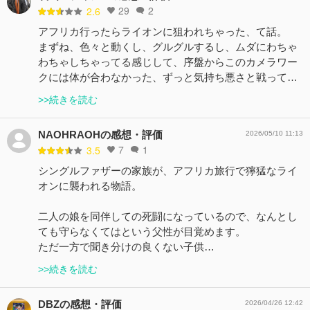
29
2
2.6
アフリカ行ったらライオンに狙われちゃった、て話。
まずね、色々と動くし、グルグルするし、ムダにわちゃ
わちゃしちゃってる感じして、序盤からこのカメラワー
クには体が合わなかった、ずっと気持ち悪さと戦って…
>>続きを読む
NAOHRAOHの感想・評価
2026/05/10 11:13
7
1
3.5
シングルファザーの家族が、アフリカ旅行で獰猛なライ
オンに襲われる物語。
二人の娘を同伴しての死闘になっているので、なんとし
ても守らなくてはという父性が目覚めます。
ただ一方で聞き分けの良くない子供…
>>続きを読む
DBZの感想・評価
2026/04/26 12:42