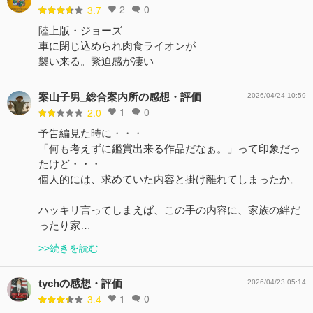
2
0
3.7
陸上版・ジョーズ
車に閉じ込められ肉食ライオンが
襲い来る。緊迫感が凄い
案山子男_総合案内所の感想・評価
2026/04/24 10:59
1
0
2.0
予告編見た時に・・・
「何も考えずに鑑賞出来る作品だなぁ。」って印象だっ
たけど・・・
個人的には、求めていた内容と掛け離れてしまったか。
ハッキリ言ってしまえば、この手の内容に、家族の絆だ
ったり家…
>>続きを読む
tychの感想・評価
2026/04/23 05:14
1
0
3.4