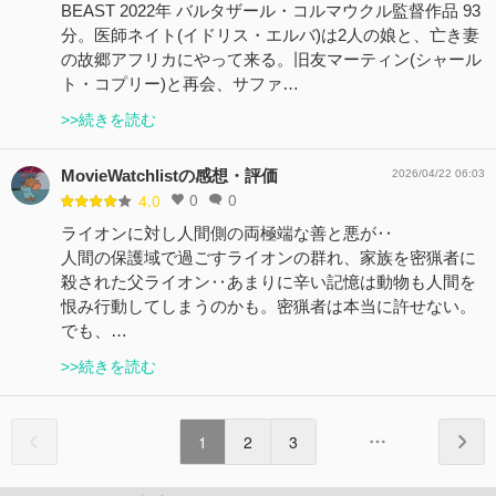
BEAST 2022年 バルタザール・コルマウクル監督作品 93
分。医師ネイト(イドリス・エルバ)は2人の娘と、亡き妻
の故郷アフリカにやって来る。旧友マーティン(シャール
ト・コプリー)と再会、サファ…
>>続きを読む
MovieWatchlistの感想・評価
2026/04/22 06:03
0
0
4.0
ライオンに対し人間側の両極端な善と悪が‥
人間の保護域で過ごすライオンの群れ、家族を密猟者に
殺された父ライオン‥あまりに辛い記憶は動物も人間を
恨み行動してしまうのかも。密猟者は本当に許せない。
でも、…
>>続きを読む
1
2
3