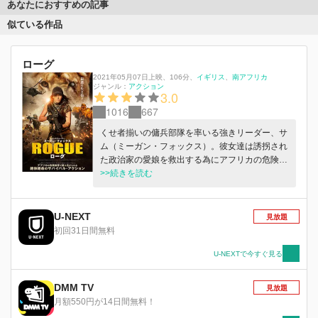
あなたにおすすめの記事
似ている作品
ローグ
2021年05月07日上映
、
106分
、
イギリス
南アフリカ
ジャンル：
アクション
3.0
1016
667
くせ者揃いの傭兵部隊を率いる強きリーダー、サ
ム（ミーガン・フォックス）。彼女達は誘拐され
た政治家の愛娘を救出する為にアフリカの危険地
帯へ降り立つが、テロリストらの熾烈な反撃にあ
>>続きを読む
って任務は失敗し、広大な大地に取り残されてし
まう。部隊は命からがら廃墟に逃げ込むが、そこ
はかつて密猟者の拠点としてライオンの繁殖が行
U-NEXT
見放題
われていた場所であった。ひとまず敵影のない建
初回31日間無料
物に安堵し休息する一同だが、怒り猛る野獣が物
陰から虎視眈々と獲物に狙いを定めていた。テロ
U-NEXTで今すぐ見る
リストの追手も忍び寄る中、部隊に残された弾薬
はごくわずか…。果たして、サム達はこの世の地
DMM TV
見放題
獄から無事に生還することが出来るのか。
月額550円が14日間無料！