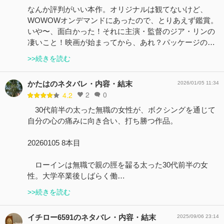
なんか評判がいい本作。オリジナルは観てないけど、
WOWOWオンデマンドにあったので、とりあえず鑑賞。
いや〜、面白かった！それに主演・監督のジア・リンの
凄いこと！映画が始まってから、あれ？パッケージの…
>>続きを読む
かたはのネタバレ・内容・結末
2026/01/05 11:34
2
0
4.2
30代前半の太った無職の女性が、ボクシングを通じて
自分の心の痛みに向き合い、打ち勝つ作品。
20260105 8本目
ローインは無職で親の脛を齧る太った30代前半の女
性。大学卒業後しばらく働…
>>続きを読む
イチロー6591のネタバレ・内容・結末
2025/09/06 23:14