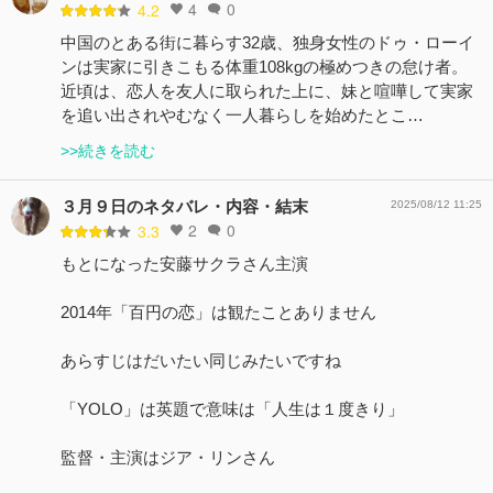
4
0
4.2
中国のとある街に暮らす32歳、独身女性のドゥ・ローイ
ンは実家に引きこもる体重108kgの極めつきの怠け者。
近頃は、恋人を友人に取られた上に、妹と喧嘩して実家
を追い出されやむなく一人暮らしを始めたとこ…
>>続きを読む
３月９日のネタバレ・内容・結末
2025/08/12 11:25
2
0
3.3
もとになった安藤サクラさん主演
2014年「百円の恋」は観たことありません
あらすじはだいたい同じみたいですね
「YOLO」は英題で意味は「人生は１度きり」
監督・主演はジア・リンさん