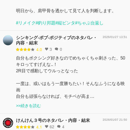
明日から、肩甲骨を透かして見て人を判断します。
#リメイク
#釣り邦題
#縦ビンタ
#ちゃぶ台返し
シンキング-ポブ-ポジティブのネタバレ・
2026/01/27 13:51
内容・結末
3
0
4.0
自分もボクシング好きなのでめちゃくちゃ刺さった、50
キロってすげえな..！
2R目で感動してウルっとなった
一度は、或いはもう一度勝ちたい！そんなふうになる映
画
自分も頑張らなければ、モチベが高ま…
>>続きを読む
けんけん３号のネタバレ・内容・結末
2026/01/07 21:50
62
4
4.1