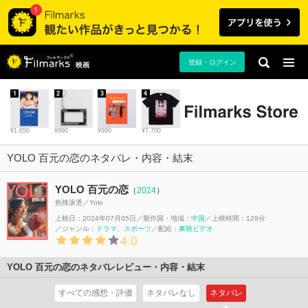
登録・ログイン
映画
1
2
3
4
¥1,650
¥990
¥990
¥7,700
YOLO 百元の恋のネタバレ・内容・結末
YOLO 百元の恋
（
2024
）
热辣滚烫／Yolo
上映日：2024年07月05日
製作国・地域：
中国
上映時間：129分
ジャンル：
ドラマ
スポーツ
配給：
東映ビデオ
4.0
YOLO 百元の恋のネタバレレビュー・内容・結末
すべての感想・評価
ネタバレなし
ネタバレ