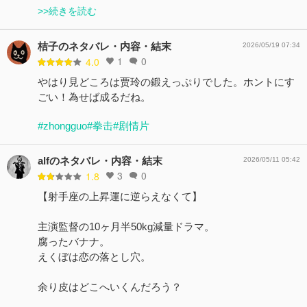
>>続きを読む
桔子のネタバレ・内容・結末
2026/05/19 07:34
1
0
4.0
やはり見どころは贾玲の鍛えっぷりでした。ホントにす
ごい！為せば成るだね。
#zhongguo
#拳击
#剧情片
alfのネタバレ・内容・結末
2026/05/11 05:42
3
0
1.8
【射手座の上昇運に逆らえなくて】
主演監督の10ヶ月半50kg減量ドラマ。
腐ったバナナ。
えくぼは恋の落とし穴。
余り皮はどこへいくんだろう？