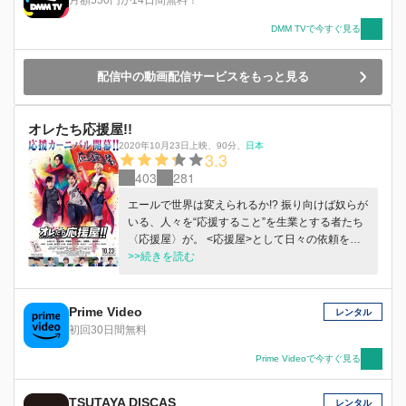
摩黒天使（ブラックエンジェル）のヘッド・レイ
DMM TVで今すぐ見る
ナとのロマンス（？）、色々な意味で勝太に迫る
2年の伊達、何かと訳知り顔で見守る3年の八神
――“モテたい”だけが目的だった勝太だが、空回
配信中の動画配信サービスをもっと見る
りしながらも友達想いのまっすぐな勝太の性格に
惹かれた仲間たちとなんだかんだで楽しい日々を
過ごしていく。しかしそんな勝太たちに、今や都
オレたち応援屋!!
市伝説と化している不良グループ＝Gメンが死闘
2020年10月23日上映
、
90分
、
日本
の末に潰したはずの凶悪組織＝天王会の魔の手が
3.3
忍び寄っていた――。
403
281
エールで世界は変えられるか!? 振り向けば奴らが
いる、人々を“応援すること”を生業とする者たち
〈応援屋〉が。 <応援屋>として日々の依頼をこ
なしながらも、ただの便利屋となってしまってい
>>続きを読む
ることに嘆くメンバーたち。「応援って、何なん
だろう」と悩み始める彼らに一件の依頼が舞い込
んでくる。 それは、とある島の高校教師からの
Prime Video
レンタル
「卒業する生徒たちのために、伝統行事である
初回30日間無料
《雷神祭り》を復活させるのを手伝って欲しい」
というものだった。 しかし、祭りの復活には、
Prime Videoで今すぐ見る
人々が恐れる“呪い”の存在や反対派の生徒などの
壁が立ちはだかる。 果たして<応援屋>は祭りを
TSUTAYA DISCAS
レンタル