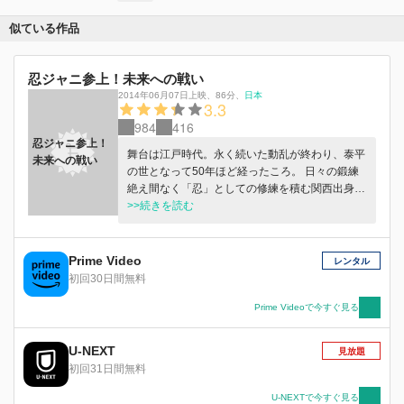
似ている作品
忍ジャニ参上！未来への戦い
2014年06月07日上映
、
86分
、
日本
3.3
984
416
忍ジャニ参上！
舞台は江戸時代。永く続いた動乱が終わり、泰平
未来への戦い
の世となって50年ほど経ったころ。 日々の鍛練
絶え間なく「忍」としての修練を積む関西出身の
5人の忍者、カザハ、フウト、ホウジ、ソラ、キ
>>続きを読む
スケ。ストイックさが求められる反面、「人に仕
え、陰ながら仕事を行う」存在意義がなかなか見
いだせない彼らに、ある日なんと解散が言い渡さ
Prime Video
レンタル
れた！忍に生まれたからには一度でも務めを果た
初回30日間無料
したい！5人は、辻斬り、火付けらを一網打尽に
し、謎の義賊として名をはせて郡山新田藩藩主に
Prime Videoで今すぐ見る
ヘッドハンティングされようと計画する。しかし
それが、世を揺るがす大事件へと展開！！ そこ
U-NEXT
見放題
に現れたライバル、江戸の忍者も加わって、生死
初回31日間無料
をかけた戦いが繰り広げられることに？！果たし
て、彼らの運命やいかに！
U-NEXTで今すぐ見る