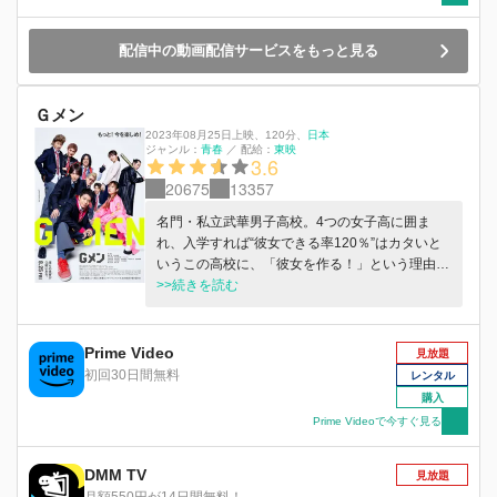
配信中の動画配信サービスをもっと見る
Ｇメン
2023年08月25日上映
、
120分
、
日本
ジャンル：
青春
／
配給：
東映
3.6
20675
13357
名門・私立武華男子高校。4つの女子高に囲ま
れ、入学すれば“彼女できる率120％”はカタいと
いうこの高校に、「彼女を作る！」という理由た
だ一つで転校してきた高校１年生の勝太。しか
>>続きを読む
し、勝太のクラスは、校舎も隔離され教師たちも
怯える、問題児集団＝【１年G組】だった。荒れ
果てた校舎とクセが強すぎなクラスメイト達に唖
Prime Video
見放題
然とする勝太。自らを“校内の肥えだめ”と自虐す
初回30日間無料
レンタル
るクラスメイトたちに、「もっとプライド持て
購入
よ！這い上がってやろうじゃねえか！」と吠える
Prime Videoで今すぐ見る
勝太は、彼女が欲しいという一心だけで、転校
早々G組をひとつにしていく。 学年トップクラス
DMM TV
Ａ組のエリートで校内イチのイケメン・瀬名との
見放題
出会い、勝太を目の敵にするレディース集団・多
月額550円が14日間無料！