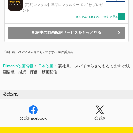
復活させることができるのか! そして“応援”の先に
【宅配レンタル】単品レンタルクーポン1枚プレゼ
あるものとは? 5 人の応援大作戦がいま、始まる!!
ント
TSUTAYA DISCASで今すぐ見る
配信中の動画配信サービスをもっと見る
「裏社員。-スパイやらせてもろてます-」製作委員会
Filmarks映画情報
日本映画
裏社員。-スパイやらせてもろてます‐の映
画情報・感想・評価・動画配信
公式SNS
公式Facebook
公式X