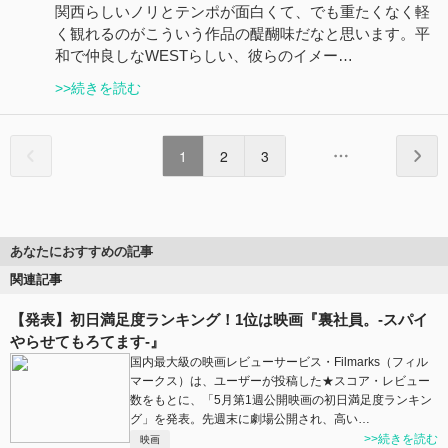
関西らしいノリとテンポが面白くて、でも重たくなく軽
く観れるのがこういう作品の醍醐味だなと思います。平
和で仲良しなWESTらしい、彼らのイメー…
>>続きを読む
1
2
3
あなたにおすすめの記事
関連記事
【発表】初日満足度ランキング！1位は映画『裏社員。-スパイ
やらせてもろてます‐』
国内最大級の映画レビューサービス・Filmarks（フィル
マークス）は、ユーザーが投稿した★スコア・レビュー
数をもとに、「5月第1週公開映画の初日満足度ランキン
グ」を発表。先週末に劇場公開され、高い…
>>続きを読む
映画