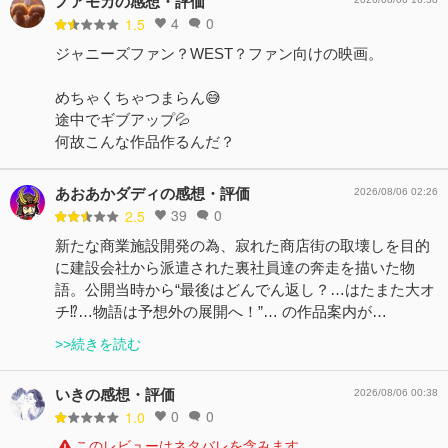
ノアモカの感想・評価
4
0
1.5
ジャニーズファン？WEST？ファン向けの映画。
めちゃくちゃつまらん😅
途中でギブアップ💦
何故こんな作品作るんだ？
あおあかダディの感想・評価
2026/08/06 02:26
39
0
2.5
新たな商業施設開発の為、寂れた商店街の取壊しを目的
に建設会社から派遣された裏社員達の奔走を描いた物
語。公開当時から“最後はどんでん返し？…はたまた大オ
チ⁉︎…物語は予想外の展開へ！”… の作品案内が…
>>続きを読む
いきの感想・評価
2026/08/06 00:38
0
0
1.0
このレビューはネタバレを含みます