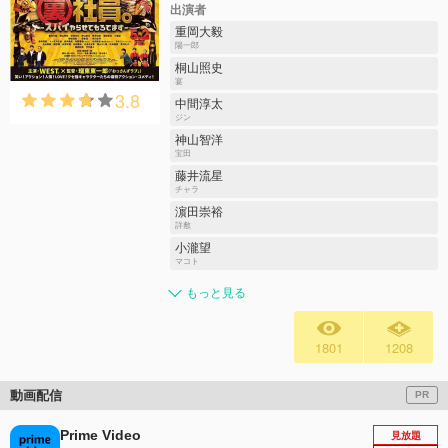
出演者
重岡大毅
陽一郎
桐山照史
宴
3.8
中間淳太
ジン
神山智洋
宝田
藤井流星
チャラ
濵田崇裕
詳敷
小瀧望
マコト
もっと見る
1801
1208
動画配信
PR
Prime Video
見放題