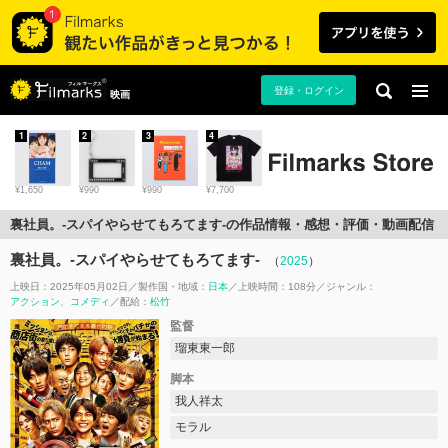
登録・ログイン
映画
1
2
3
4
¥1,650
¥990
¥990
¥7,700
裏社員。-スパイやらせてもろてます‐の作品情報・感想・評価・動画配信
裏社員。-スパイやらせてもろてます‐
（
2025
）
上映日：2025年05月02日
製作国・地域：
日本
上映時間：108分
ジャンル：
アクション
コメディ
配給：
松竹
監督
瑠東東一郎
脚本
我人祥太
モラル