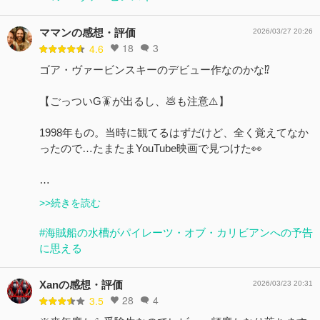
ママンの感想・評価
2026/03/27 20:26
18
3
4.6
ゴア・ヴァービンスキーのデビュー作なのかな⁉️
【ごっついG🪳が出るし、💩も注意⚠️】
1998年もの。当時に観てるはずだけど、全く覚えてなか
ったので…たまたまYouTube映画で見つけた👀
…
>>続きを読む
#海賊船の水槽がパイレーツ・オブ・カリビアンへの予告
に思える
Xanの感想・評価
2026/03/23 20:31
28
4
3.5