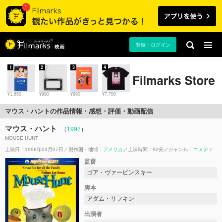
登録・ログイン
映画
1
2
3
4
¥1,650
¥990
¥990
¥7,700
マウス・ハントの作品情報・感想・評価・動画配信
マウス・ハント
（
1997
）
MOUSE HUNT
上映日：1998年03月07日
製作国・地域：
アメリカ
上映時間：90分
ジャンル：
コメディ
監督
ゴア・ヴァービンスキー
脚本
アダム・リフキン
出演者