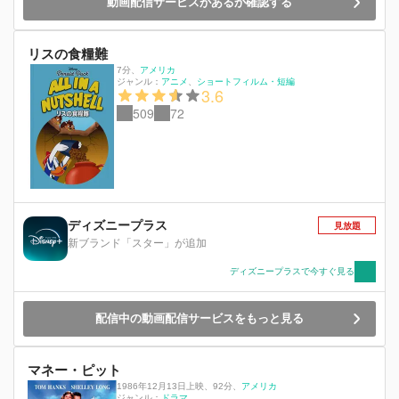
動画配信サービスがあるか確認する
リスの食糧難
7分
、
アメリカ
ジャンル：
アニメ
ショートフィルム・短編
3.6
509
72
ディズニープラス
見放題
新ブランド「スター」が追加
ディズニープラスで今すぐ見る
配信中の動画配信サービスをもっと見る
マネー・ピット
1986年12月13日上映
、
92分
、
アメリカ
ジャンル：
ドラマ