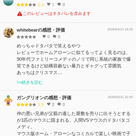
1
0
3.0
このレビューはネタバレを含みます
whitebearの感想・評価
2026/03/14 16:20
0
0
-
めっちゃドタバタで笑えるやつ
レビューでホームアローンに似てるってよく見るのは、
90年代ファミリーコメディのノリで同じ系統の家族で爆
笑できるけど結構容赦ない暴力とギャグって雰囲気
あっちはクリスマス…
>>続きを読む
ガングリオンの感想・評価
2026/03/11 22:55
2
0
3.5
仲の悪い兄弟が父親の遺した屋敷を売りに出そうとする
が1匹のマウスに阻まれる、人間VSマウスのドタバタコ
メディ。
マウス版ホーム・アローンなコミカルで楽しい映画で子