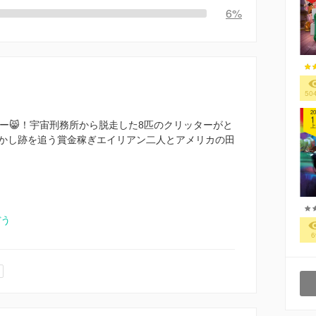
6%
50
20
1
ビー😸！宇宙刑務所から脱走した8匹のクリッターがと
上
しかし跡を追う賞金稼ぎエイリアン二人とアメリカの田
ぼう
6