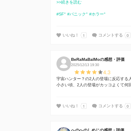
>>続きを読む
#SF°
#パニック°
#ホラー°
1
0
いいね！
コメントする
BeRaMaBaIMoの感想・評価
2025/12/13 19:30
4.3
宇宙ハンター？の2人の登場に反応する人
小さい頃、2人の登場がカッコよくて何回
1
0
いいね！
コメントする
へのへのしめじの感想・評価