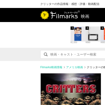
クリッターの作品情報・感想・評価・動画配信
映画
1
2
3
¥1,650
¥990
¥99
Filmarks映画情報
アメリカ映画
クリッターの