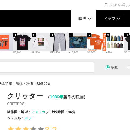
Filmarksの楽
映画
ドラマ
4
5
6
7
8
9
10
0
¥7,700
¥8,800
¥15,400
¥19,800
¥9,900
¥880
¥7,7
映画
映画情報・感想・評価・動画配信
クリッター
（
1986年
製作の映画）
CRITTERS
製作国・地域：
アメリカ
上映時間：86分
ジャンル：
ホラー
3.2