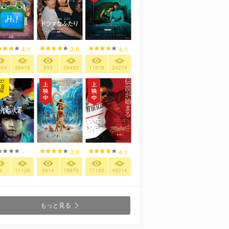
4.1
3.8
4.1
404
38416
893
28433
11978
24274
27
.8
映
-
3.9
4.1
9
11126
3814
15970
77135
48214
もっと見る