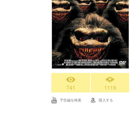
741
1119
予告編を検索
購入する