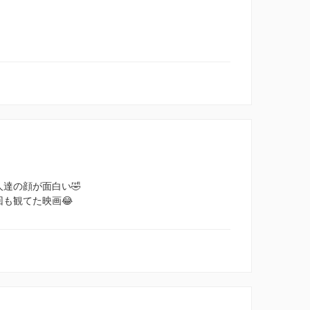
達の顔が面白い🤣
も観てた映画😂