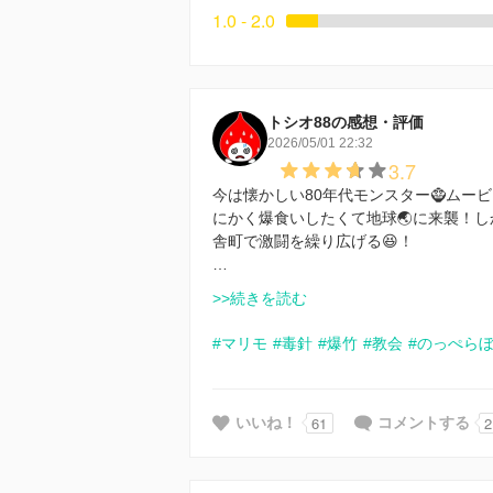
1.0 - 2.0
トシオ88の感想・評価
2026/05/01 22:32
3.7
今は懐かしい80年代モンスター🧌ムー
にかく爆食いしたくて地球🌏に来襲！
舎町で激闘を繰り広げる😆！
…
>>続きを読む
#マリモ
#毒針
#爆竹
#教会
#のっぺら
61
2
いいね！
コメントする