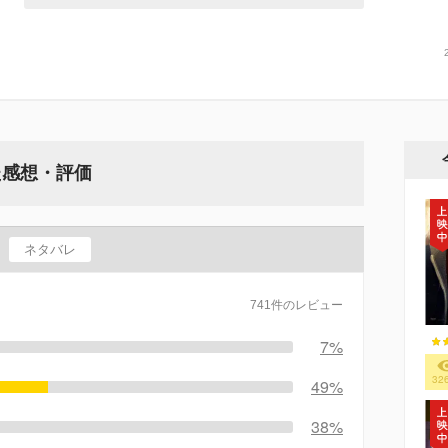
た感想・評価
ネタバレ
741件のレビュー
7%
32
49%
38%