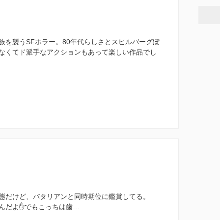
族を襲うSFホラー。80年代らしさとスピルバーグぽ
なくてド派手なアクションもあって楽しい作品でし
態だけど、バタリアンと同時期位に鑑賞してる。
んだよ✋でもこっちは歯…