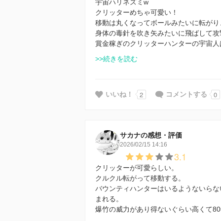
宇宙ハリネズミw
クリッターめちゃ可愛い！
移動は丸くなってボールみたいに転がり
身体の毒針を吹き矢みたいに飛ばして攻
賞金稼ぎのクリッターハンターの宇宙人
>>続きを読む
2
0
いいね！
コメントする
サカナの感想・評価
2026/02/15 14:16
3.1
クリッターが可愛らしい。
クルクル転がって移動する。
バウンティハンターはいるようないらな
まれる。
爆竹の威力があり得ないぐらい高くて80年