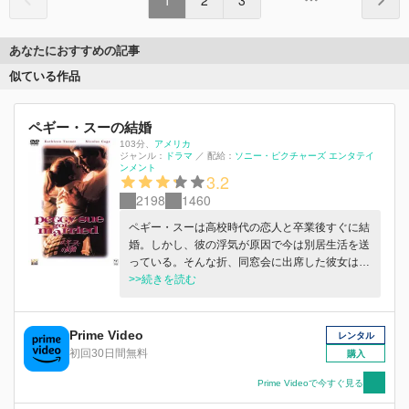
あなたにおすすめの記事
似ている作品
ペギー・スーの結婚
103分
、
アメリカ
ジャンル：
ドラマ
／
配給：
ソニー・ピクチャーズ エンタテイ
ンメント
3.2
2198
1460
ペギー・スーは高校時代の恋人と卒業後すぐに結
婚。しかし、彼の浮気が原因で今は別居生活を送
っている。そんな折、同窓会に出席した彼女は、
懐かしい旧友に囲まれ、興奮のあまり昏倒してし
>>続きを読む
まう。すると、目覚めた彼女は、25年前の高校時
代に戻っていた。
Prime Video
レンタル
初回30日間無料
購入
Prime Videoで今すぐ見る