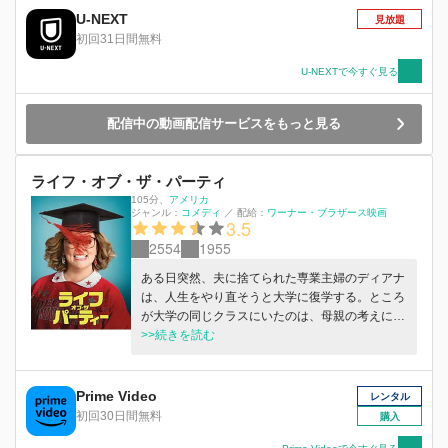
U-NEXT
見放題
初回31日間無料
U-NEXTで今すぐ見る
配信中の動画配信サービスをもっと見る
ライフ・オブ・ザ・パーティ
105分
、
アメリカ
ジャンル：
コメディ
／
配給：
ワーナー・ブラザース映画
3.5
2554
1955
ある日突然、夫に捨てられた専業主婦のディアナ
は、人生をやり直そうと大学に復学する。ところ
が大学の同じクラスにいたのは、母親の考えに納
得できないディアナの娘だった。思ったことは何
>>続きを読む
でも言うディアナは、自分の流儀で学生たちとの
生活を満喫し…。
Prime Video
レンタル
初回30日間無料
購入