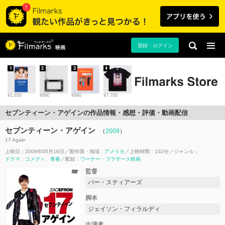
登録・ログイン
映画
1
2
3
4
¥1,650
¥990
¥990
¥7,700
セブンティーン・アゲインの作品情報・感想・評価・動画配信
セブンティーン・アゲイン
（
2009
）
17 Again
上映日：2009年05月16日
製作国・地域：
アメリカ
上映時間：102分
ジャンル：
ドラマ
コメディ
青春
配給：
ワーナー・ブラザース映画
監督
バー・スティアーズ
脚本
ジェイソン・フィラルディ
出演者