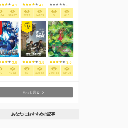
4.1
4.0
-
884
38437
2272
14765
3
610
2026
8.14
上映
3.9
3.9
3.5
30
4082
59
23543
216163
12405
もっと見る
あなたにおすすめの記事