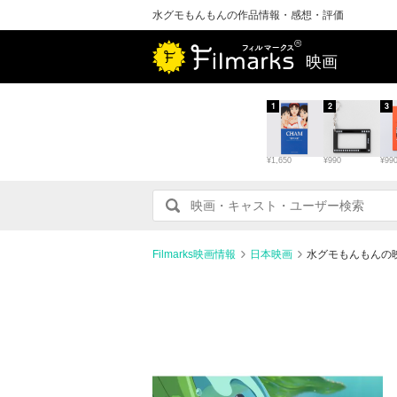
水グモもんもんの作品情報・感想・評価
映画
1
2
3
¥1,650
¥990
¥99
Filmarks映画情報
日本映画
水グモもんもんの