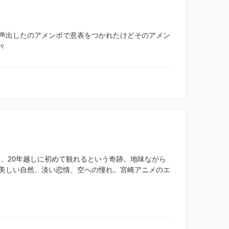
声出したのアメンボで意表をつかれたけどそのアメン
々
を、20年越しに初めて観れるという奇跡。地味ながら
美しい自然、淡い恋情、空への憧れ。宮崎アニメのエ