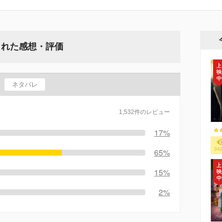
された感想・評価
ネタバレ
1,532件のレビュー
17%
34
65%
15%
2%