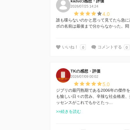
kazuの感想・評価
2026/07/25 14:24
4.0
誰も喋らないのかと思って見てたら急に
ボの名前は最後まで分からなかった。悶
0
0
いいね！
コメントする
TKの感想・評価
2026/07/09 00:02
5.0
ジブリの最円熟期である2006年の傑作
も愉しい日々の営み、辛辣な社会格差、
ッセンスがこれでもかとたっ…
>>続きを読む