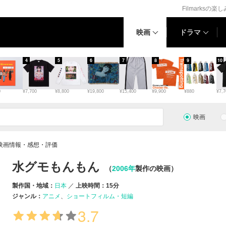
Filmarksの楽
映画
ドラマ
4
5
6
7
8
9
10
0
¥7,700
¥8,800
¥19,800
¥15,400
¥9,900
¥880
¥7,7
映画
映画情報・感想・評価
水グモもんもん
（
2006年
製作の映画）
製作国・地域：
日本
上映時間：15分
ジャンル：
アニメ
ショートフィルム・短編
3.7