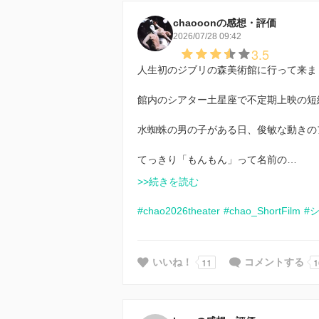
chaooonの感想・評価
2026/07/28 09:42
3.5
人生初のジブリの森美術館に行って来まし
館内のシアター土星座で不定期上映の短編
水蜘蛛の男の子がある日、俊敏な動きの
てっきり「もんもん」って名前の…
>>続きを読む
#chao2026theater
#chao_ShortFilm
#
11
1
いいね！
コメントする