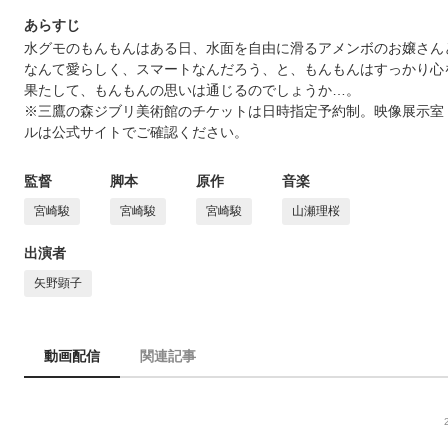
あらすじ
水グモのもんもんはある日、水面を自由に滑るアメンボのお嬢さん
なんて愛らしく、スマートなんだろう、と、もんもんはすっかり心
果たして、もんもんの思いは通じるのでしょうか…。
※三鷹の森ジブリ美術館のチケットは日時指定予約制。映像展示室
ルは公式サイトでご確認ください。
監督
脚本
原作
音楽
宮崎駿
宮崎駿
宮崎駿
山瀬理桜
出演者
矢野顕子
動画配信
関連記事