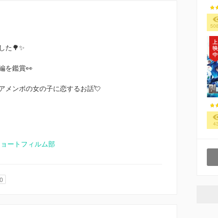
50
た🌳✨
を鑑賞👀
アメンボの女の子に恋するお話💘
4
ショートフィルム部
0