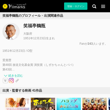
登録・ログイン
笑福亭鶴瓶のプロフィール・出演関連作品
笑福亭鶴瓶
大阪府
1951年12月23日生まれ
Fanが
243
人います。
1951年12月23日 / O型
受賞歴
第48回 放送文化基金賞 演技賞（しずかちゃんとパパ）
第43回…
続きを読む
出演・監督する映画 41作品