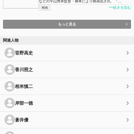
などの平山秀幸監督・脚本により映画化され、『…
>>続きを読む
映画
もっと見る
関連人物
笹野高史
香川照之
相米慎二
岸部一徳
蒼井優