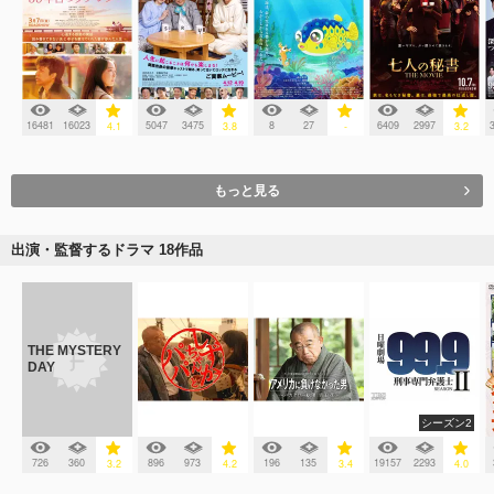
16481
16023
5047
3475
8
27
6409
2997
4.1
3.8
-
3.2
もっと見る
出演・監督するドラマ 18作品
THE MYSTERY
DAY
シーズン2
726
360
896
973
196
135
19157
2293
3.2
4.2
3.4
4.0