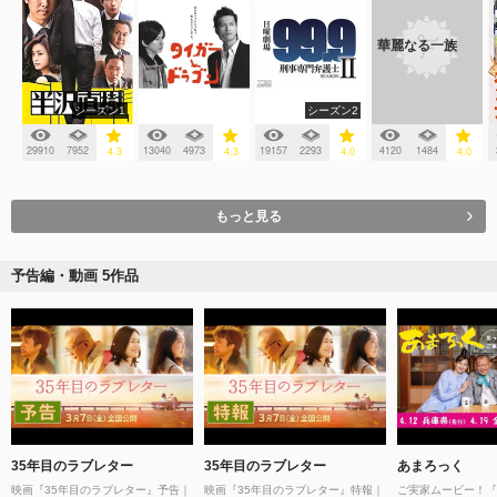
華麗なる一族
シーズン1
シーズン2
29910
7952
13040
4973
19157
2293
4120
1484
4.3
4.3
4.0
4.0
もっと見る
予告編・動画 5作品
35年目のラブレター
35年目のラブレター
あまろっく
映画『35年目のラブレター』予告｜
映画『35年目のラブレター』特報｜
ご実家ムービー！『