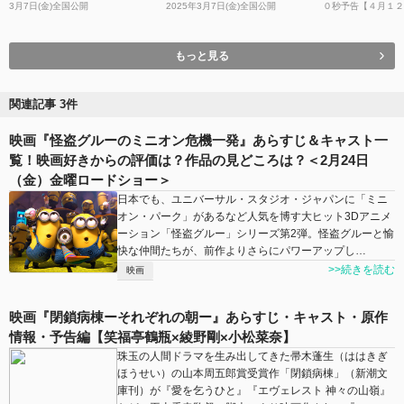
3月7日(金)全国公開
2025年3月7日(金)全国公開
０秒予告【４月１２
４月１９日全国公開
もっと見る
関連記事 3件
映画『怪盗グルーのミニオン危機一発』あらすじ＆キャスト一
覧！映画好きからの評価は？作品の見どころは？＜2月24日
（金）金曜ロードショー＞
日本でも、ユニバーサル・スタジオ・ジャパンに「ミニ
オン・パーク」があるなど人気を博す大ヒット3Dアニメ
ーション「怪盗グルー」シリーズ第2弾。怪盗グルーと愉
快な仲間たちが、前作よりさらにパワーアップし…
>>続きを読む
映画
映画『閉鎖病棟ーそれぞれの朝ー』あらすじ・キャスト・原作
情報・予告編【笑福亭鶴瓶×綾野剛×小松菜奈】
珠玉の人間ドラマを生み出してきた帚木蓬生（ははきぎ
ほうせい）の山本周五郎賞受賞作「閉鎖病棟」（新潮文
庫刊）が『愛を乞うひと』『エヴェレスト 神々の山嶺』