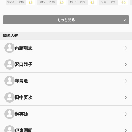
31450
5216
3815
1100
1387
213
500
270
3.9
3.9
4.1
4.0
もっと見る
関連人物
内藤剛志
沢口靖子
寺島進
田中要次
榊英雄
伊東四朗