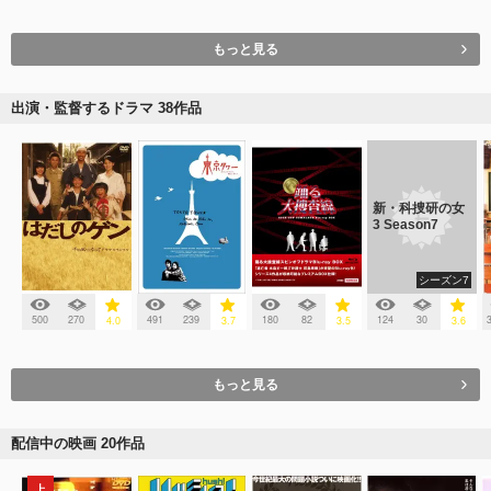
もっと見る
出演・監督するドラマ 38作品
新・科捜研の女
3 Season7
シーズン7
500
270
491
239
180
82
124
30
4.0
3.7
3.5
3.6
もっと見る
配信中の映画 20作品