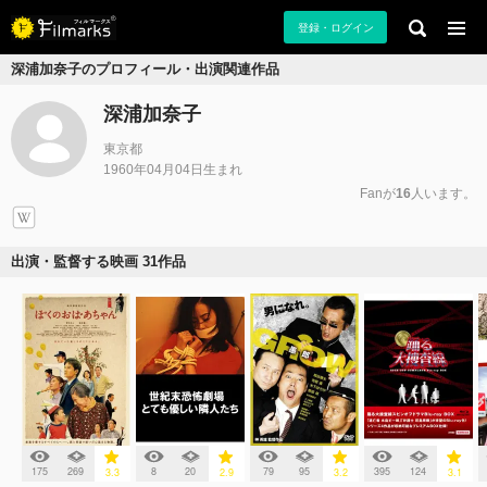
登録・ログイン
深浦加奈子のプロフィール・出演関連作品
深浦加奈子
東京都
1960年04月04日生まれ
Fanが
16
人います。
出演・監督する映画 31作品
175
269
8
20
79
95
395
124
3.3
2.9
3.2
3.1