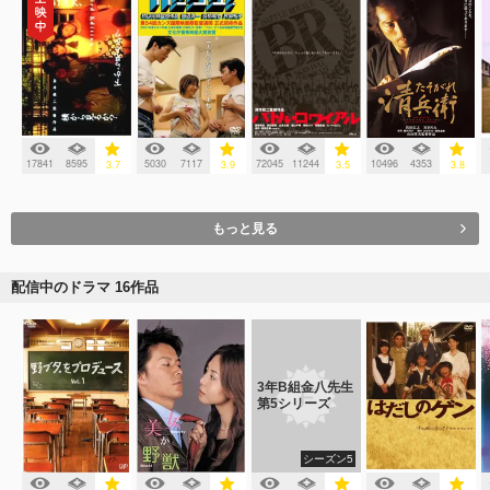
17841
8595
5030
7117
72045
11244
10496
4353
3.7
3.9
3.5
3.8
もっと見る
配信中のドラマ 16作品
3年B組金八先生
第5シリーズ
シーズン5