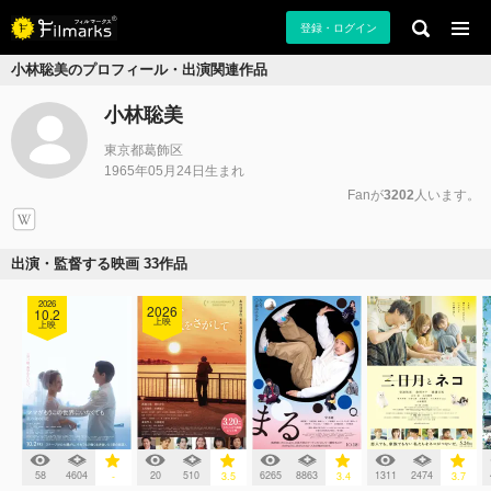
登録・ログイン
小林聡美のプロフィール・出演関連作品
小林聡美
東京都葛飾区
1965年05月24日生まれ
Fanが
3202
人います。
出演・監督する映画 33作品
2026
2026
10.2
上映
上映
58
4604
20
510
6265
8863
1311
2474
-
3.5
3.4
3.7