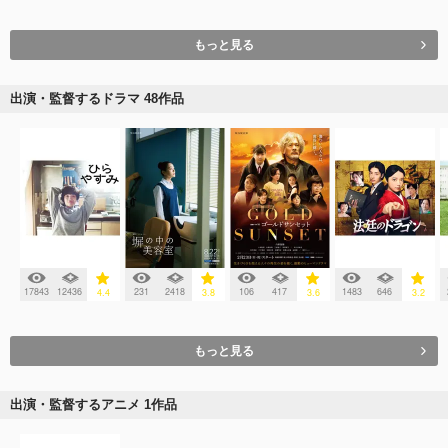
もっと見る
出演・監督するドラマ 48作品
17843
12436
231
2418
106
417
1483
646
4.4
3.8
3.6
3.2
もっと見る
出演・監督するアニメ 1作品