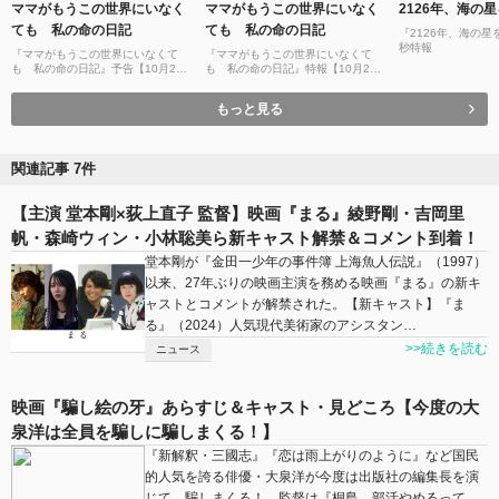
ママがもうこの世界にいなく
ママがもうこの世界にいなく
2126年、海の
ても 私の命の日記
ても 私の命の日記
『2126年、海の星
秒特報
『ママがもうこの世界にいなくて
『ママがもうこの世界にいなくて
も 私の命の日記』予告【10月2日
も 私の命の日記』特報【10月2日
(金)公開】
(金)公開】
もっと見る
関連記事 7件
【主演 堂本剛×荻上直子 監督】映画『まる』綾野剛・吉岡里
帆・森崎ウィン・小林聡美ら新キャスト解禁＆コメント到着！
堂本剛が『金田一少年の事件簿 上海魚人伝説』（1997）
以来、27年ぶりの映画主演を務める映画『まる』の新キ
ャストとコメントが解禁された。【新キャスト】『ま
る』（2024）⼈気現代美術家のアシスタン…
>>続きを読む
ニュース
映画『騙し絵の牙』あらすじ＆キャスト・見どころ【今度の大
泉洋は全員を騙しに騙しまくる！】
『新解釈・三國志』『恋は雨上がりのように』など国民
的人気を誇る俳優・大泉洋が今度は出版社の編集長を演
じて、騙しまくる！ 監督は『桐島、部活やめるって