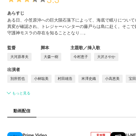
あらすじ
ある日、小笠原沖への巨大隕石落下によって、海底で眠りについて
異変が確認され、トレジャーハンターの藤戸らは島に赴く。そこで
守護神モスラの存在を知ることとなり…。
監督
脚本
主題歌／挿入歌
大河原孝夫
大森一樹
今村恵子
大沢さやか
出演者
別所哲也
小林聡美
村田雄浩
米澤史織
小高恵美
宝田
もっと見る
動画配信
Prime Video
U-N
見放題