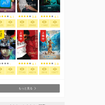
4.1
3.8
4.1
425
38415
893
28462
11982
24282
27
.8
映
-
4.1
3.9
9
11143
77143
48219
3816
15977
もっと見る