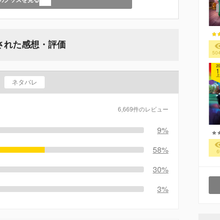
された感想・評価
50
20
1
上
ネタバレ
6,669件のレビュー
9%
58%
6
30%
3%