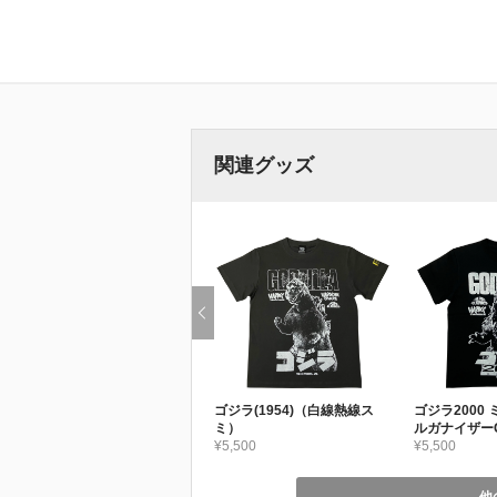
関連グッズ
ゴジラ(1954)（白線熱線ス
ゴジラ2000
ミ）
ルガナイザー
¥5,500
¥5,500
他