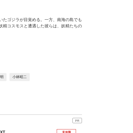
いたゴジラが目覚める。一方、南海の島でも
妖精コスモスと遭遇した彼らは、妖精たちの
明
小林昭二
PR
EXT
見放題