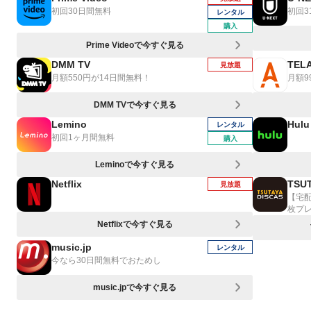
初回30日間無料
初回3
レンタル
購入
Prime Videoで今すぐ見る
DMM TV
TEL
見放題
月額550円が14日間無料！
月額9
DMM TVで今すぐ見る
Lemino
Hulu
レンタル
初回1ヶ月間無料
購入
Leminoで今すぐ見る
Netflix
TSUT
見放題
【宅
枚プ
Netflixで今すぐ見る
music.jp
レンタル
今なら30日間無料でおためし
music.jpで今すぐ見る