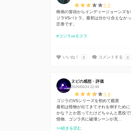
3.2
映画の冒頭からインディージョーンズを
ジラVSバトラ。最初は分かり合えなか
圧巻です。
#ゴジラvsモスラ
0
0
いいね！
コメントする
ヌピの感想・評価
2026/06/24 22:48
3.8
ゴジラのVSシリーズを初めて鑑賞
最初は怪物が出てきてそれを倒すために
かな？とか思ってたけどちゃんと悪役で
怪物、ゴジラ共に破壊シーンが充…
>>続きを読む