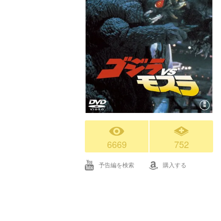
6669
752
予告編を検索
購入する