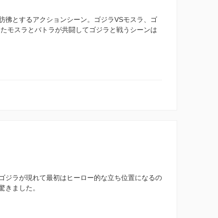
彷彿とするアクションシーン。ゴジラVSモスラ、ゴ
ったモスラとバトラが共闘してゴジラと戦うシーンは
ゴジラが現れて最初はヒーロー的な立ち位置になるの
驚きました。