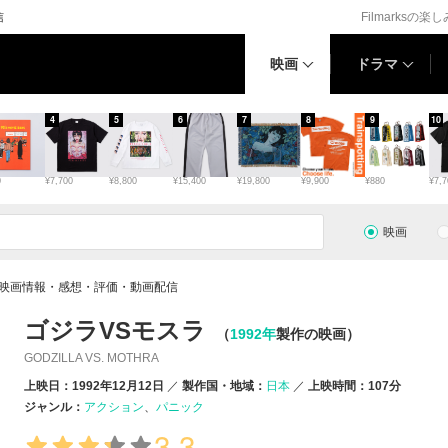
信
Filmarksの楽
映画
ドラマ
4
5
6
7
8
9
10
0
¥7,700
¥8,800
¥15,400
¥19,800
¥9,900
¥880
¥7,7
映画
の映画情報・感想・評価・動画配信
ゴジラVSモスラ
（
1992年
製作の映画）
GODZILLA VS. MOTHRA
上映日：1992年12月12日
製作国・地域：
日本
上映時間：107分
ジャンル：
アクション
パニック
3.3