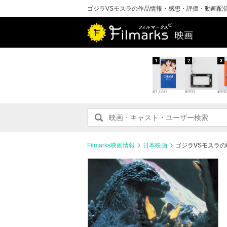
ゴジラVSモスラの作品情報・感想・評価・動画配
映画
1
2
3
¥1,650
¥990
¥99
Filmarks映画情報
日本映画
ゴジラVSモスラ