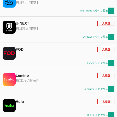
初回30日間無料
Prime Videoで今すぐ見る
U-NEXT
見放題
初回31日間無料
U-NEXTで今すぐ見る
FOD
見放題
FODで今すぐ見る
Lemino
見放題
初回1ヶ月間無料
Leminoで今すぐ見る
Hulu
見放題
Huluで今すぐ見る