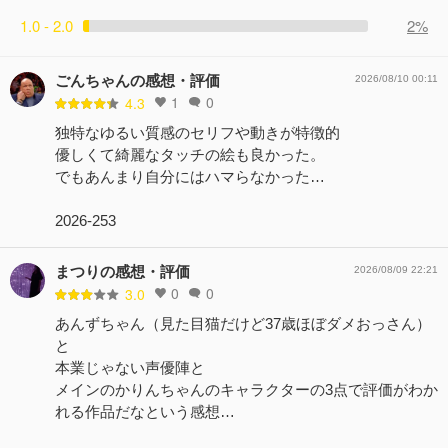
1.0 - 2.0
2%
ごんちゃんの感想・評価
2026/08/10 00:11
1
0
4.3
独特なゆるい質感のセリフや動きが特徴的
優しくて綺麗なタッチの絵も良かった。
でもあんまり自分にはハマらなかった…
2026-253
まつりの感想・評価
2026/08/09 22:21
0
0
3.0
あんずちゃん（見た目猫だけど37歳ほぼダメおっさん）
と
本業じゃない声優陣と
メインのかりんちゃんのキャラクターの3点で評価がわか
れる作品だなという感想…