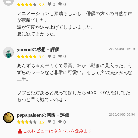
0
0
3.8
アニメーションも素晴らしいし、俳優の方々の自然な声
が素敵でした。
涙が何度か込み上げてしまいました。
夏に観てよかった。
yomodの感想・評価
2026/08/09 15:19
0
0
5.0
あんずちゃんデカくて最高。細かい動きに見入った。う
ずらのシーンなど非常に可愛い。そして声の演技みんな
上手。
ソフビ絶対あると思って探したらMAX TOYが出してた…
もっと早く観ていれば…
papapaisenの感想・評価
2026/08/09 09:54
0
0
3.2
このレビューはネタバレを含みます