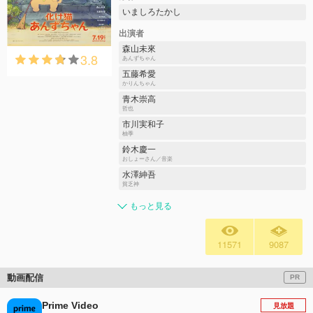
いましろたかし
出演者
森山未來
3.8
あんずちゃん
五藤希愛
かりんちゃん
青木崇高
哲也
市川実和子
柚季
鈴木慶一
おしょーさん／音楽
水澤紳吾
貧乏神
もっと見る
11571
9087
動画配信
PR
Prime Video
見放題