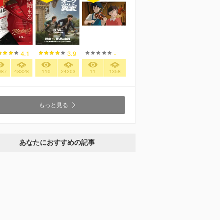
4.1
3.9
-
987
48328
110
24203
11
1358
もっと見る
あなたにおすすめの記事