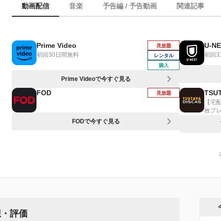
動画配信
音楽
予告編 / 予告動画
関連記事
Prime Video
U-N
見放題
初回30日間無料
初回3
レンタル
購入
Prime Videoで今すぐ見る
FOD
TSUT
見放題
【宅
枚プ
FODで今すぐ見る
想・評価