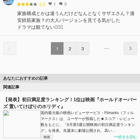
1
0
3.2
家族構成とかは違うんだけどなんとなくサザエさん？浦
安鉄筋家族？の大人バージョンを見てる気がした
ドラマは観てない🙅🏽‍♀️
1
2
3
あなたにおすすめの記事
関連記事
【発表】初日満足度ランキング！1位は映画『ホールドオーバー
ズ 置いてけぼりのホリディ』
国内最大級の映画レビューサービス・Filmarks（フィル
マークス）は、ユーザーが投稿した★スコア・レビュー
数をもとに、「6月第3週公開映画の初日満足度ランキン
グ」を発表。先週末に劇場公開され、高い…
>>続きを読む
映画