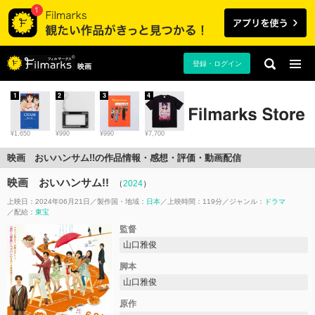
登録・ログイン
映画
1
2
3
4
¥1,650
¥990
¥990
¥7,700
映画 おいハンサム!!の作品情報・感想・評価・動画配信
映画 おいハンサム!!
（
2024
）
上映日：2024年06月21日
製作国・地域：
日本
上映時間：119分
ジャンル：
ドラマ
配給：
東宝
監督
山口雅俊
脚本
山口雅俊
原作