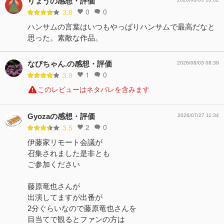
りょうの感想・評価
0
0
3.8
ハンサムの言葉はいつもやっぱりハンサムで最高だなと
思った。素敵な作品。
なびちゃん.の感想・評価
2026/08/03 08:39
1
0
3.9
このレビューはネタバレを含みます
Gyozaの感想・評価
2026/07/27 11:34
2
0
3.5
伊藤家リモート会議が
召集されました是非とも
ご参加ください
藤原竜也さんが
出演してますが出番が
2分ぐらいなので藤原竜也さんを
目当てで観るとファンの方は