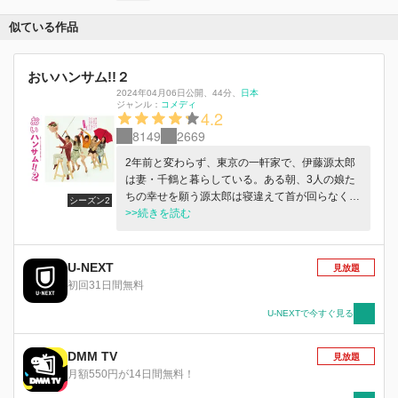
似ている作品
おいハンサム!!２
2024年04月06日公開
、
44分
、
日本
ジャンル：
コメディ
4.2
8149
2669
2年前と変わらず、東京の一軒家で、伊藤源太郎
は妻・千鶴と暮らしている。ある朝、3人の娘た
ちの幸せを願う源太郎は寝違えて首が回らなくな
シーズン2
りコルセットをすることに。まだ独身の長女・由
>>続きを読む
香の仕事は絶好調！なのに相手には不自由しなか
ったはずの恋愛は絶不調。次女・里香は夫の浮気
が原因で離婚、恋の仕方を忘れたかも…とモヤモ
U-NEXT
見放題
ヤしている。三女・美香は、源太郎公認の恋人で
初回31日間無料
漫画家として軌道に乗り始めたはずのユウジの優
柔不断さに（美香によると）「ほぼ結婚はムリ」
U-NEXTで今すぐ見る
らしい。母・千鶴はいつも通り。ちなみに由香の
元カレ大森は同僚の渡辺さんにアプローチ中。由
DMM TV
見放題
香はそばが入ってない天ぷらそばを食べる近所の
月額550円が14日間無料！
不思議な女性に人生を教えられ……。里香には不