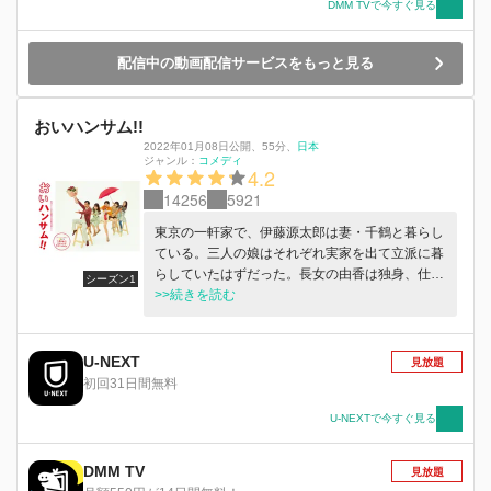
思議な場所で不思議な男性との出会いが……。さ
DMM TVで今すぐ見る
らに美香の「一応恋人」ユウジに近づく鼻血出し
がちストーカー女が……など、さまざまな人が入
配信中の動画配信サービスをもっと見る
り乱れて伊藤家はあいかわらず波乱万丈！コルセ
ットで不自由だからこそ、見えてきたものがある
という源太郎はハンサムに娘たちに言う。 「見
おいハンサム!!
かけにとらわれるな。流されるな。視野を広く持
て」 娘たちの幸せを願い、再び立ち上がる偉大
2022年01月08日公開
、
55分
、
日本
ジャンル：
コメディ
なパパ・源太郎。 疾走する“恋”と“ゴハン”と“家
4.2
族”の物語、この春、再開！
14256
5921
東京の一軒家で、伊藤源太郎は妻・千鶴と暮らし
ている。三人の娘はそれぞれ実家を出て立派に暮
らしていたはずだった。長女の由香は独身、仕事
シーズン1
は順調だがエブリデイ・不倫気質。次女の里香は
>>続きを読む
高学歴な男と結婚して大阪に住んでいるが離婚寸
前。三女の美香も独身で念願の一人暮らしを始め
た途端、売れそうもない漫画家志望の男と半同棲
U-NEXT
見放題
状態。男を見る目がない娘たちが心配でたまらな
初回31日間無料
い源太郎は、娘たちの好みを完全に無視し、気に
入った男性（実は由香の元カレ）を深夜に突然自
U-NEXTで今すぐ見る
宅に連れてきて一方的に娘たちに紹介するという
令和を生きる昭和なオヤジだった！伊藤家の明日
DMM TV
見放題
はどっちだ!？