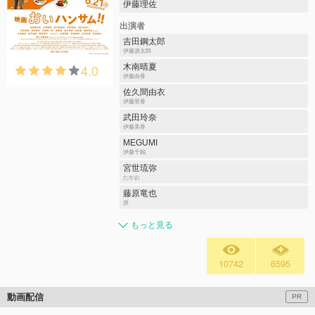
伊藤理佐
出演者
吉田鋼太郎
伊藤源太郎
4.0
木南晴夏
伊藤由香
佐久間由衣
伊藤里香
武田玲奈
伊藤美香
MEGUMI
伊藤千鶴
宮世琉弥
たかお
藤原竜也
原
もっと見る
10742
6595
動画配信
PR