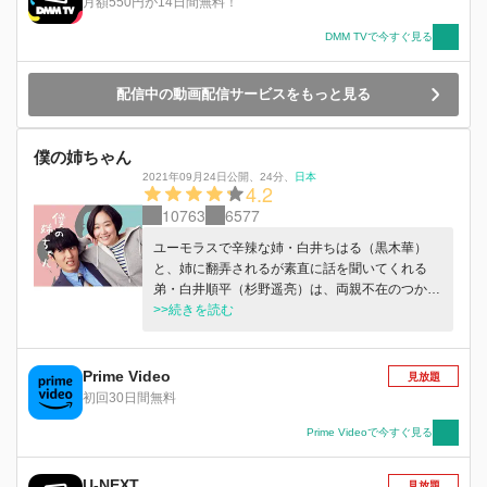
月額550円が14日間無料！
DMM TVで今すぐ見る
配信中の動画配信サービスをもっと見る
僕の姉ちゃん
2021年09月24日公開
、
24分
、
日本
4.2
10763
6577
ユーモラスで辛辣な姉・白井ちはる（黒木華）
と、姉に翻弄されるが素直に話を聞いてくれる
弟・白井順平（杉野遥亮）は、両親不在のつかの
間、二人暮らしをしている。 仕事を終え帰宅し
>>続きを読む
た部屋で、お酒を飲み、それぞれ好きなものを食
べながら、恋・仕事・趣味・人生にまつわる会話
を繰り広げる。姉弟だからこそのぶっちゃけトー
Prime Video
見放題
クで炸裂する“姉ちゃんの本音“は、一見ひねくれ
初回30日間無料
ていて意地悪なように聞こえるが、実はしごく真
っ当で、順平は妙に納得してしまう。
Prime Videoで今すぐ見る
U-NEXT
見放題