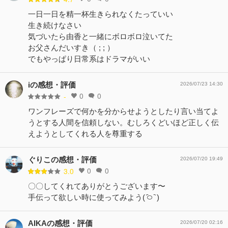
一日一日を精一杯生きられなくたっていい
生き続けなさい
気づいたら由香と一緒にボロボロ泣いてた
お父さんだいすき（ ; ; ）
でもやっぱり日常系はドラマがいい
iの感想・評価
2026/07/23 14:30
0
0
-
ワンフレーズで何かを分からせようとしたり言い当てよ
うとする人間を信頼しない。むしろくどいほど正しく伝
えようとしてくれる人を尊重する
ぐりこの感想・評価
2026/07/20 19:49
0
0
3.0
〇〇してくれてありがとうございます〜
手伝って欲しい時に使ってみよう‪( ᷇࿀ ᷆ )‬
AIKAの感想・評価
2026/07/20 02:16