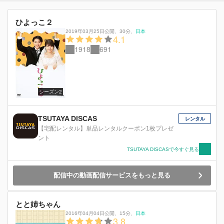
ひよっこ２
2019年03月25日公開
、
30分
、
日本
4.1
1918
691
シーズン2
TSUTAYA DISCAS
レンタル
【宅配レンタル】単品レンタルクーポン1枚プレゼ
ント
TSUTAYA DISCASで今すぐ見る
配信中の動画配信サービスをもっと見る
とと姉ちゃん
2016年04月04日公開
、
15分
、
日本
3.8