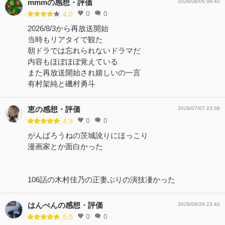
mmmの感想・評価
2026/08/05 09:40
0
0
4.0
2026/8/3から再放送開始
当時もリアタイで観た
朝ドラでは忘れられないドラマだ
内容もほぼほぼ覚えている
また再放送開始され嬉しいの一言
有村架純と磯村勇斗
恵の感想・評価
2026/07/07 23:38
0
0
4.9
がんばろうねの茨城訛りにほっこり
漫画家とか面白かった
106話の木村佳乃の正妻ぶりの演技凄かった
はんぺんの感想・評価
2026/06/28 23:40
0
0
5.0