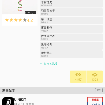
木村佳乃
谷田部美代子
羽田美智子
シーズン1
助川君子
4.2
柴田理恵
角谷きよ
峯田和伸
小祝宗男
佐久間由衣
助川時子
泉澤祐希
角谷三男
磯村勇斗
前田秀俊
もっと見る
4457
1393
動画配信
PR
U-NEXT
見放題
初回31日間無料
レンタル