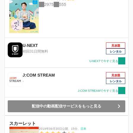
2975
555
U-NEXT
見放題
初回31日間無料
レンタル
U-NEXTで今すぐ見る
J:COM STREAM
見放題
-
レンタル
J:COM STREAMで今すぐ見る
配信中の動画配信サービスをもっと見る
スカーレット
2019年09月30日公開
、
15分
、
日本