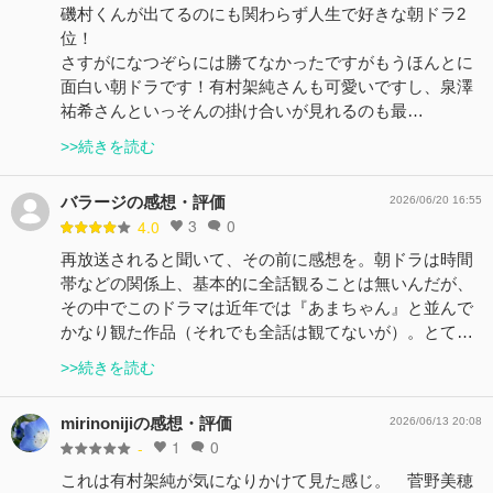
磯村くんが出てるのにも関わらず人生で好きな朝ドラ2
位！
さすがになつぞらには勝てなかったですがもうほんとに
面白い朝ドラです！有村架純さんも可愛いですし、泉澤
祐希さんといっそんの掛け合いが見れるのも最…
>>続きを読む
バラージの感想・評価
2026/06/20 16:55
3
0
4.0
再放送されると聞いて、その前に感想を。朝ドラは時間
帯などの関係上、基本的に全話観ることは無いんだが、
その中でこのドラマは近年では『あまちゃん』と並んで
かなり観た作品（それでも全話は観てないが）。とて…
>>続きを読む
mirinonijiの感想・評価
2026/06/13 20:08
1
0
-
これは有村架純が気になりかけて見た感じ。 菅野美穂