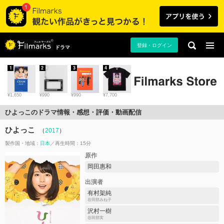
登録・ログイン
ドラマ
1
2
3
4
¥1,650
¥990
¥990
¥7,700
ひよっこのドラマ情報・感想・評価・動画配信
ひよっこ
（
2017
）
製作国・地域：
日本
再生時間：15分
原作
岡田惠和
出演者
有村架純
谷田部みね子
沢村一樹
谷田部実