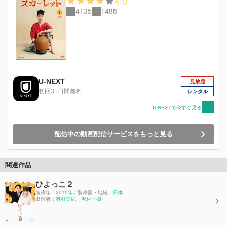
4.0
4135
1488
U-NEXT
見放題
初回31日間無料
レンタル
U-NEXTで今すぐ見る
配信中の動画配信サービスをもっと見る
関連作品
ひよっこ２
製作年：
2019年
/ 製作国・地域：
日本
出演者：
有村架純
、
沢村一樹