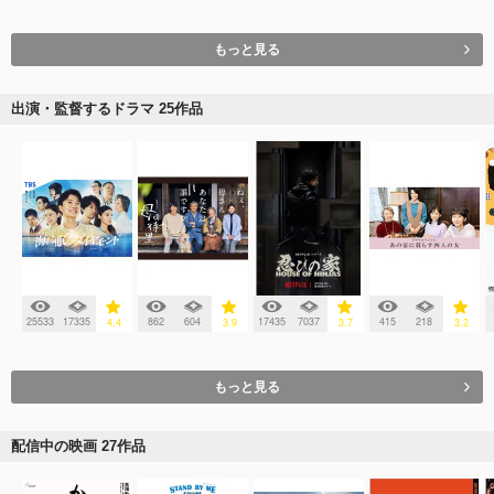
もっと見る
出演・監督するドラマ 25作品
25533
17335
862
604
17435
7037
415
218
4.4
3.9
3.7
3.2
もっと見る
配信中の映画 27作品