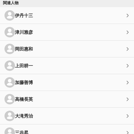
関連人物
伊丹十三
津川雅彦
岡田惠和
上田耕一
加藤善博
高橋長英
大滝秀治
三谷昇