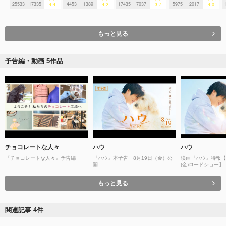
25533
17335
4453
1389
17435
7037
5975
2017
4.4
4.2
3.7
4.0
もっと見る
予告編・動画 5作品
チョコレートな人々
ハウ
ハウ
『チョコレートな人々』予告編
『ハウ』本予告 8月19日（金）公
映画『ハウ』特報【2
開
(金)ロードショー】
もっと見る
関連記事 4件