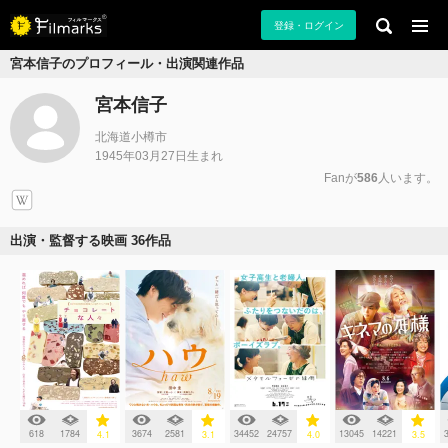
登録・ログイン
宮本信子のプロフィール・出演関連作品
宮本信子
北海道小樽市
1945年03月27日生まれ
Fanが
586
人います。
出演・監督する映画 36作品
618
1784
3674
2581
34452
24757
13045
14221
4.1
3.1
4.0
3.5