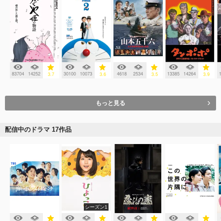
83704
14252
30100
10073
4618
2534
13385
14264
3.7
3.6
3.5
3.9
もっと見る
配信中のドラマ 17作品
シーズン1