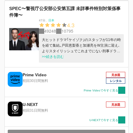
SPEC〜警視庁公安部公安第五課 未詳事件特別対策係事
件簿〜
47分
、
日本
4.3
49248
10795
大ヒットドラマ｢ケイゾク｣のスタッフが11年の時
を経て集結｡戸田恵梨香と加瀬亮をW主演に迎え､
よりスタイリッシュでこれまでにない刑事ドラマ
が今､降臨!
>>続きを読む
Prime Video
見放題
初回30日間無料
レンタル
Prime Videoで今すぐ見る
U-NEXT
見放題
初回31日間無料
U-NEXTで今すぐ見る