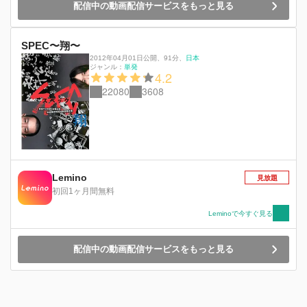
配信中の動画配信サービスをもっと見る
SPEC〜翔〜
2012年04月01日公開
、
91分
、
日本
ジャンル：
単発
4.2
22080
3608
Lemino
見放題
初回1ヶ月間無料
Leminoで今すぐ見る
配信中の動画配信サービスをもっと見る