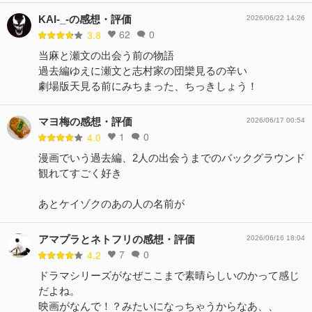
KAI-_-の感想・評価
2026/06/22 14:26
62
0
3.8
当麻と瀬文の出会う前の物語
過去編ゆえに瀬文と志村家の団欒見るの辛い
劇場版天見る前にみちまった、ちっきしょう！
マヨ梅の感想・評価
2026/06/17 00:54
1
0
4.0
漫画でいう過去編、2人の出会うまでのバックグラウンド
観れてすごく好き
あとケイゾクのあの人の名前が
アマプラとネトフリの感想・評価
2026/06/16 18:04
7
0
4.2
ドラマシリーズがなぜここまで素晴らしいのかって感じ
だよね。
映画がなんで！？みたいになっちゃうからなあ、、