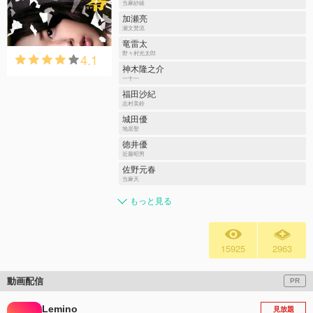
当麻紗綾
加瀬亮
瀬文焚流
竜雷太
4.1
野々村光太郎
神木隆之介
一十一
福田沙紀
志村美鈴
城田優
地居聖
徳井優
近藤昭男
佐野元春
当麻天
もっと見る
15925
2963
動画配信
PR
Lemino
見放題