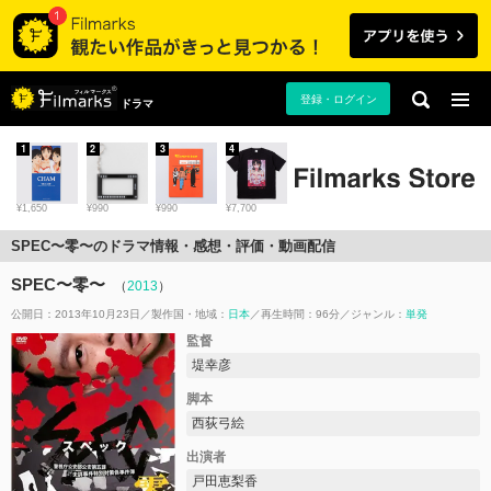
登録・ログイン
ドラマ
1
2
3
4
¥1,650
¥990
¥990
¥7,700
SPEC〜零〜のドラマ情報・感想・評価・動画配信
SPEC〜零〜
（
2013
）
公開日：2013年10月23日
製作国・地域：
日本
再生時間：96分
ジャンル：
単発
監督
堤幸彦
脚本
西荻弓絵
出演者
戸田恵梨香