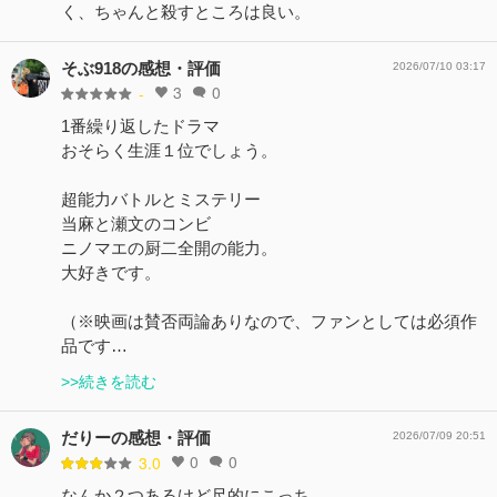
く、ちゃんと殺すところは良い。
そぶ918の感想・評価
2026/07/10 03:17
3
0
-
1番繰り返したドラマ
おそらく生涯１位でしょう。
超能力バトルとミステリー
当麻と瀬文のコンビ
ニノマエの厨二全開の能力。
大好きです。
（※映画は賛否両論ありなので、ファンとしては必須作
品です…
>>続きを読む
だりーの感想・評価
2026/07/09 20:51
0
0
3.0
なんか２つあるけど尺的にこっち