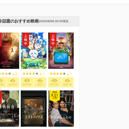
今話題のおすすめ映画
2026/08/08 00:00現在
4.3
4.1
4.1
780
44197
25548
15571
50730
38418
2026
8.21
上映