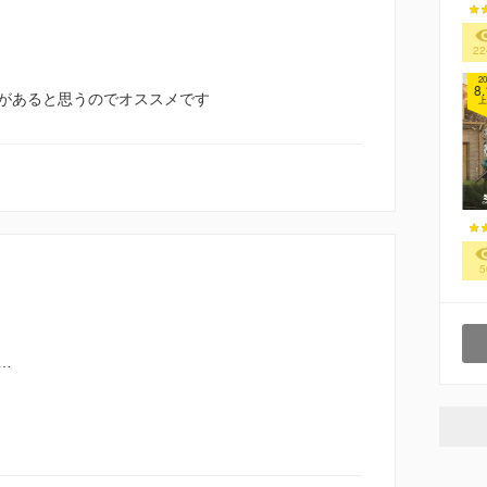
22
20
8.
があると思うのでオススメです
上
5
…