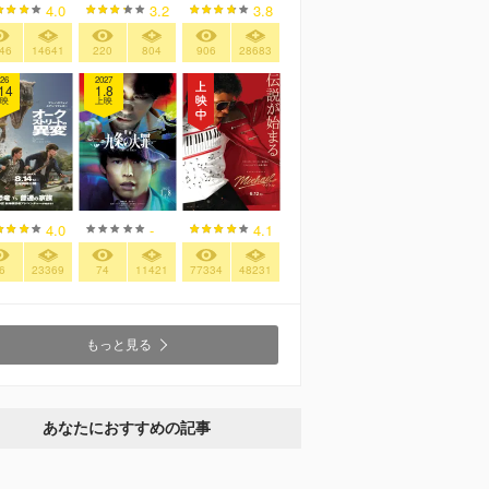
4.0
3.2
3.8
46
14641
220
804
906
28683
26
2027
14
1.8
映
上映
4.0
-
4.1
6
23369
74
11421
77334
48231
もっと見る
あなたにおすすめの記事