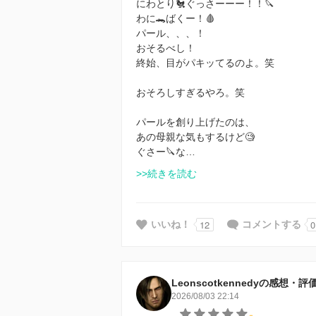
にわとり🐔ぐっさーーー！！🔪
わに🐊ばくー！🩸
パール、、、！
おそるべし！
終始、目がパキッてるのよ。笑
おそろしすぎるやろ。笑
パールを創り上げたのは、
あの母親な気もするけど🧐
ぐさー🔪な…
>>続きを読む
12
0
いいね！
コメントする
Leonscotkennedyの感想・評
2026/08/03 22:14
-