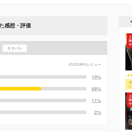
れた感想・評価
ネタバレ
43,521件のレビュー
19%
33
68%
11%
2%