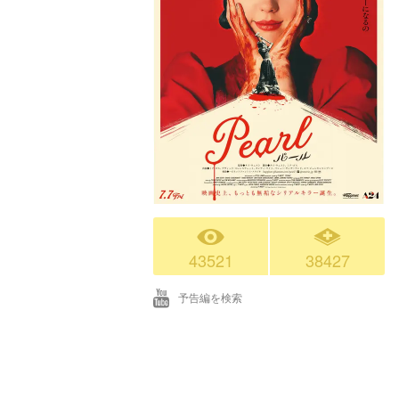
43521
38427
予告編を検索