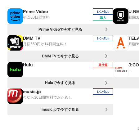
Prime Video
U-N
レンタル
初回30日間無料
初回3
購入
Prime Videoで今すぐ見る
DMM TV
TEL
レンタル
月額550円が14日間無料！
月額9
DMM TVで今すぐ見る
Hulu
J:C
見放題
-
Huluで今すぐ見る
music.jp
レンタル
今なら30日間無料でおためし
music.jpで今すぐ見る