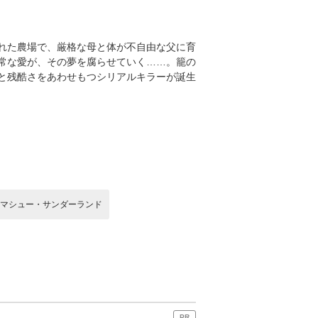
れた農場で、厳格な母と体が不自由な父に育
常な愛が、その夢を腐らせていく……。籠の
と残酷さをあわせもつシリアルキラーが誕生
マシュー・サンダーランド
PR