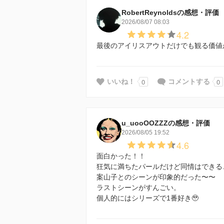
RobertReynoldsの感想・評価
2026/08/07 08:03
4.2
最後のアイリスアウトだけでも観る価値
0
0
いいね！
コメントする
u_uooOOZZZの感想・評価
2026/08/05 19:52
4.6
面白かった！！
狂気に満ちたパールだけど同情はできる
案山子とのシーンが印象的だった〜〜
ラストシーンがすんごい。
個人的にはシリーズで1番好き🥹