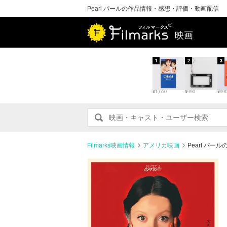
Pearl パールの作品情報・感想・評価・動画配信
映画
1
2
3
¥1,650
¥990
¥99
Filmarks映画情報
アメリカ映画
Pearl パ