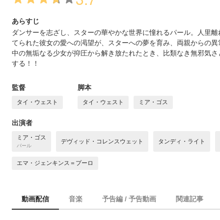
あらすじ
ダンサーを志ざし、スターの華やかな世界に憧れるパール。人里離
てられた彼女の愛への渇望が、スターへの夢を育み、両親からの異
中の無垢なる少女が抑圧から解き放たれたとき、比類なき無邪気さ
する！！
監督
脚本
タイ・ウェスト
タイ・ウェスト
ミア・ゴス
出演者
ミア・ゴス
デヴィッド・コレンスウェット
タンディ・ライト
パール
エマ・ジェンキンス＝プーロ
動画配信
音楽
予告編 / 予告動画
関連記事