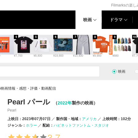
Filmarksの楽
映画
ドラマ
4
5
6
7
8
9
10
0
¥7,700
¥8,800
¥19,800
¥15,400
¥9,900
¥880
¥7,7
映画
ールの映画情報・感想・評価・動画配信
Pearl パール
（
2022年
製作の映画）
Pearl
上映日：2023年07月07日
製作国・地域：
アメリカ
上映時間：102分
ジャンル：
ホラー
配給：
ハピネットファントム・スタジオ
3.7